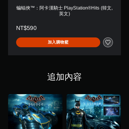
a
y
蝙蝠俠™：阿卡漢騎士 PlayStation®Hits (韓文,
S
英文)
t
a
t
NT$590
i
o
n
加入購物籃
®
H
i
t
s
(
追加內容
韓
文
,
英
文
)