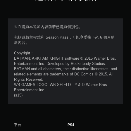
（
滿
分
※在購買本追加內容前若已購買個別包。
5
包括遊戲主程式和 Season Pass，可以享受接下來 6 個月的
新內容。
顆
Copyright：
星
BATMAN: ARKHAM KNIGHT software © 2015 Warner Bros.
Entertainment Inc. Developed by Rocksteady Studios.
）
BATMAN and all characters, their distinctive likenesses, and
related elements are trademarks of DC Comics © 2015. All
，
Rights Reserved.
WB GAMES LOGO, WB SHIELD: ™ & © Warner Bros.
共
Entertainment Inc.
(s15)
1
5
5
平台:
PS4