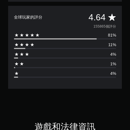
平
4.64
全球玩家的評分
均
155865個評分
81%
評
11%
分
4%
為
1%
4
4%
.
6
4
顆
星
遊戲和法律資訊