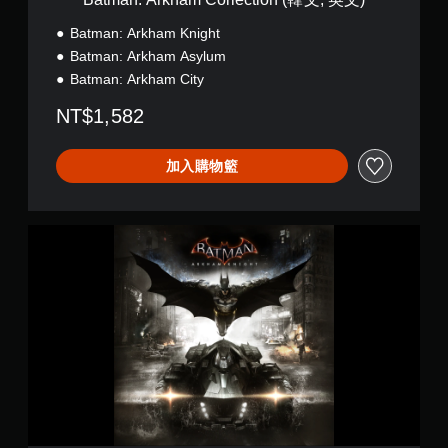
o
l
Batman: Arkham Knight
l
Batman: Arkham Asylum
e
Batman: Arkham City
c
t
NT$1,582
i
o
n
加入購物籃
(
韓
文
,
蝙
英
蝠
文
俠
)
™
：
阿
卡
漢
騎
士
P
l