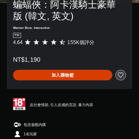
蝙蝠俠：阿卡漢騎士豪華
版 (韓文, 英文)
Warner Bros. Interactive
PS4
4.64
155K個評分
平
均
評
NT$1,190
分
為
4
加入購物籃
.
6
4
顆
星
（
反社會情節, 引人反感的言語, 暴力內容
滿
分
5
包含遊戲內購
顆
星
1名玩家
）