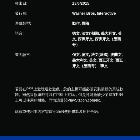
8
推出日:
23/6/2015
6
發行商:
Warner Bros. Interactive
遊戲類型:
動作, 冒險
5
語音:
德文, 法文(法國), 義大利文, 英
則
文, 西班牙文, 西班牙文（墨西
哥）
評
畫面語言:
俄文, 德文, 法文(法國), 波蘭文,
分
義大利文, 英文, 西班牙文, 西班
牙文（墨西哥）, 韓文
若要在PS5上遊玩這款遊戲，您的主機可能必須安裝最新的系統軟
體。雖然這款遊戲可以在PS5上遊玩，但是可能會缺少某些在PS4
上可以使用的機能。詳情請參閱PlayStation.com/bc。
購買或使用本內容需遵守SEN使用條款及用戶合約。