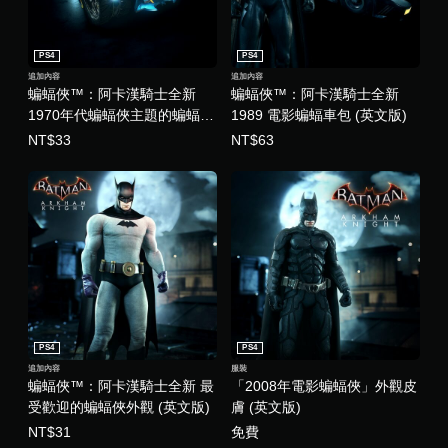
PS4
PS4
追加內容
追加內容
蝙蝠俠™：阿卡漢騎士全新
蝙蝠俠™：阿卡漢騎士全新
1970年代蝙蝠俠主題的蝙蝠車
1989 電影蝙蝠車包 (英文版)
外觀 (英文版)
NT$33
NT$63
PS4
PS4
追加內容
服裝
蝙蝠俠™：阿卡漢騎士全新 最
「2008年電影蝙蝠俠」外觀皮
受歡迎的蝙蝠俠外觀 (英文版)
膚 (英文版)
NT$31
免費