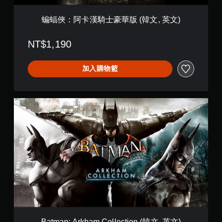
(
韓
蝙蝠俠：阿卡漢騎士豪華版 (韓文, 英文)
文
,
NT$1,190
英
文
)
加入購物籃
B
a
t
m
a
n
:
A
r
k
h
a
m
C
Batman: Arkham Collection (韓文, 英文)