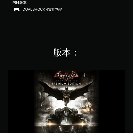
PS4版本
，
共
DUALSHOCK 4震動功能
1
5
5
K
則
評
分
版本：
蝙
蝠
俠
：
阿
卡
漢
騎
士
豪
華
版