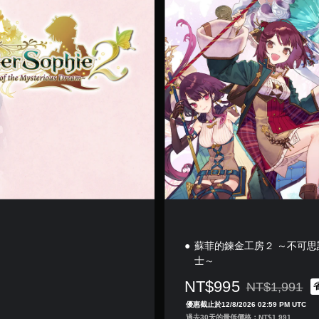
中
韓
文
版
)
蘇菲的鍊金工房２ ～不可
士～
NT$995
NT$1,991
折扣前原價為NT$
優惠截止於12/8/2026 02:59 PM UTC
過去30天的最低價格：NT$1,991