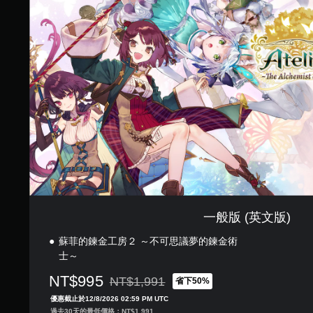
英
文
版
)
一般版 (英文版)
蘇菲的鍊金工房２ ～不可思議夢的鍊金術
士～
NT$995
NT$1,991
省下50%
折扣前原價為NT$1,991
優惠截止於12/8/2026 02:59 PM UTC
過去30天的最低價格：NT$1,991