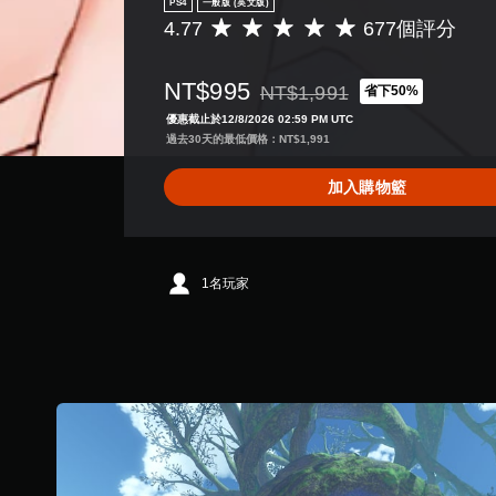
PS4
一般版 (英文版)
4.77
677個評分
平
均
評
NT$995
NT$1,991
省下50%
分
折扣前原價為NT$1,991
為
優惠截止於12/8/2026 02:59 PM UTC
4
過去30天的最低價格：NT$1,991
.
7
加入購物籃
7
顆
星
（
滿
1名玩家
分
5
顆
星
）
，
共
6
7
7