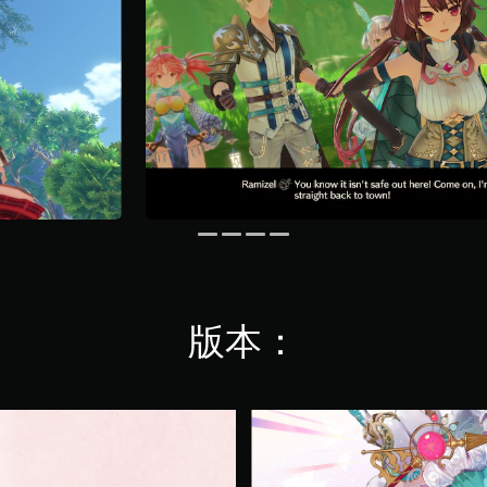
版本：
一
般
版
(