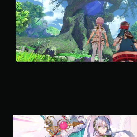
則
評
分
一
般
版
(