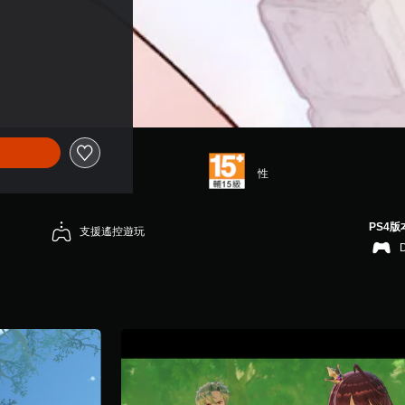
性
PS4版
支援遙控遊玩