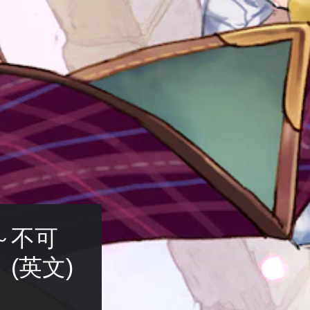
～不可
(英文)