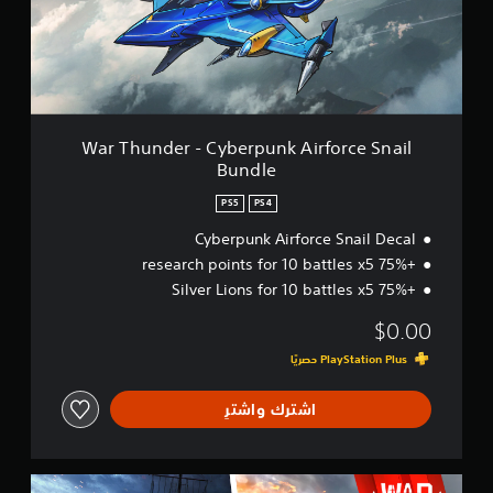
n
d
e
r
-
C
y
b
War Thunder - Cyberpunk Airforce Snail
e
Bundle
r
p
PS5
PS4
u
n
Cyberpunk Airforce Snail Decal
k
+75% research points for 10 battles x5
A
+75% Silver Lions for 10 battles x5
i
r
$0.00
f
o
r
c
اشترك واشترِ
e
S
n
a
W