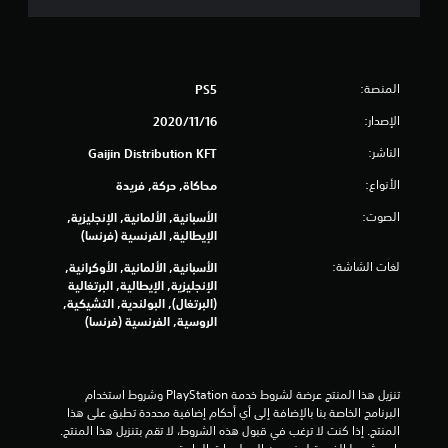
م
ا
ل
المنصة:
PS5
الإصدار:
16‏/11‏/2020
ي
الناشر:
Gaijin Distribution KFT
4
الأنواع:
محاكاة, حركة, فريدة
0
الصوت:
الأسبانية, الألمانية, الإنجليزية,
2
الإيطالية, الفرنسية (فرنسا)
لغات الشاشة:
الأسبانية, الألمانية, الأوكرانية,
7
الإنجليزية, الإيطالية, البرتغالية
(البرتغال), البولندية, التشيكية,
6
الروسية, الفرنسية (فرنسا)
5
م
تنزيل هذا المنتج عرضة لشروط خدمة‫ PlayStation وشروط استخدام 
البرنامج الخاصة بنا بالإضافة إلى أي أحكام إضافية محددة تطبق على هذا 
ن
المنتج. إذا كنت لا ترغب في قبول هذه الشروط، لا تقم بتنزيل هذا المنتج. 