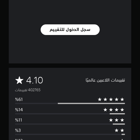
سجل الدخول للتقييم
م
4.10
تقييمات اللاعبين عالميًا
ت
و
س
ط
ا