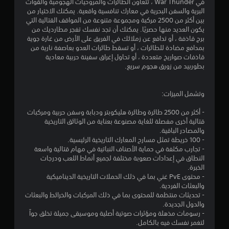
في War Thunder ، تتعاون الطائرات والمروحيات الهجومية والقوات
م
البرية والسفن البحرية في معارك تنافسية واقعية. يمكنك الاختيار من
بين أكثر من 2500 مركبة ومجموعة متنوعة من المواقف القتالية التي
م
يكون العديد منها حصريًا. يمكنك أن تجد نفسك تفجر مطارديك من
برج قاذفة ، أو تدافع عن زملائك في الفريق على الأرض من غارة جوية
ن
بمدافع مضادة للطائرات ، أو تسقط طائرات العدو بعاصفة نارية من
قاذفات صواريخ متعددة ، أو تحاول إغراق سفينة حربية معادية
5
بطوربيد من زورق هجوم سريع.
ن
وتشمل الميزات:
ج
- أكثر من 2500 طائرة وطائرة هليكوبتر ودبابة وسفن حربية ومركبات
قتالية أخرى مفصلة للغاية مصنوعة بعناية من الوثائق التاريخية
و
والمصادر الباقية.
- 100 خريطة تمثل مسارح المعارك التاريخية الرئيسية.
م
- تجارب مكثفة في حماية الأصناف النباتية في مهام قتالية واسعة
النطاق في إعدادات صعوبة مختلفة لجميع أنماط اللعب ودرجات
م
الخبرة.
- محتوى PvE غني بما في ذلك الحملات التاريخية الديناميكية
ن
والبعثات الفردية.
- تحديثات منتظمة للمحتوى بما في ذلك المركبات والخرائط والبعثات
إ
والدول الجديدة.
- رسومات مذهلة ومؤثرات صوتية أصلية وموسيقى جميلة تخلق جواً
ج
لتغمر نفسك فيه بالكامل.