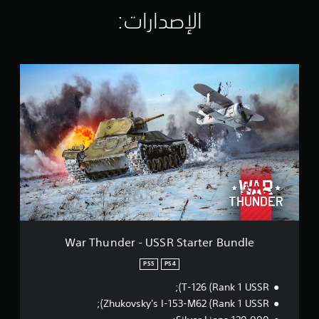
ت
الإصدارات:‏
ق
ي
ي
م
W
ا
a
ت
r
T
h
u
n
d
e
r
-
U
S
S
War Thunder - USSR Starter Bundle
R
S
PS5
PS4
t
T-126 (Rank 1 USSR);
a
r
Zhukovsky's I-153-M62 (Rank 1 USSR);
t