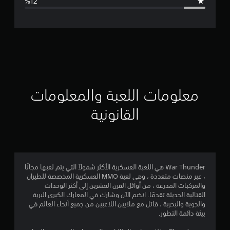
ل
ت
ق
ي
ي
معلومات اللعبة والمعلومات
م
القانونية
4
.
1
War Thunder هي اللعبة العسكرية الأكثر شمولاً التي يتم لعبها مجانًا
، عبر منصات متعددة ، وهي لعبة MMO العسكرية المخصصة للطيران
ن
والمركبات المدرعة ، من أوائل القرن العشرين إلى أكثر الوحدات
القتالية الحديثة تقدمًا. انضم الآن وشارك في المعارك الكبرى البرية
ج
والجوية والبحرية ، قاتل مع ملايين اللاعبين من جميع أنحاء العالم في
بيئة دائمة التطور.
و