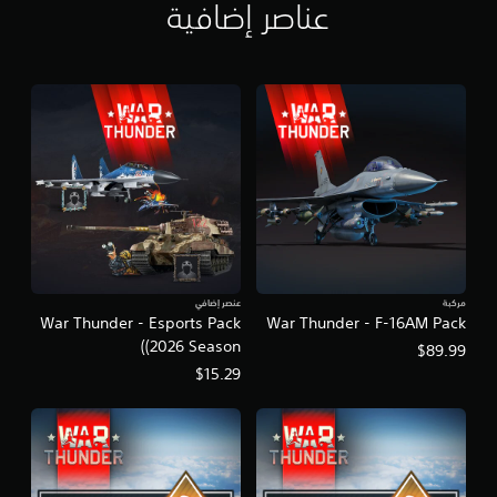
u
عناصر إضافية
n
d
l
e
مركبة
عنصر إضافي
War Thunder - Esports Pack
War Thunder - F-16AM Pack
(2026 Season)
$89.99
$15.29