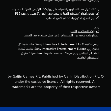
راجع شروط الخدمة لمزيد من المعلومات الهامة.
ا
يمكنك تنزيل هذا المحتوى وتشغيله على جهاز PS5 الرئيسي المرتبط بحسابك 
ل
(عن طريق إعداد "مشاركة الجهاز واللعب بدون اتصال") وعلى أي جهاز PS5 
آخر حين تسجل الدخول باستخدام نفس الحساب.
ت
راجع 
ق
تحذيرات الاستخدام الآمن
 لمعلومات هامة حول الاستخدام الآمن قبل استخدام هذا المنتج.
ي
برامج مكتبة ©Sony Interactive Entertainment Inc. ملخصة بشكل 
ي
حصري إلى Sony Interactive Entertainment Europe. تطبق شروط 
استخدام البرنامج، راجع eu.playstation.com/legal لمعرفة حقوق 
م
الاستخدام الكاملة.
ا
ت
© by Gaijin Games Kft. Published by Gaijin Distribution Kft.
under the exclusive license. All rights reserved. All
trademarks are the property of their respective owners.