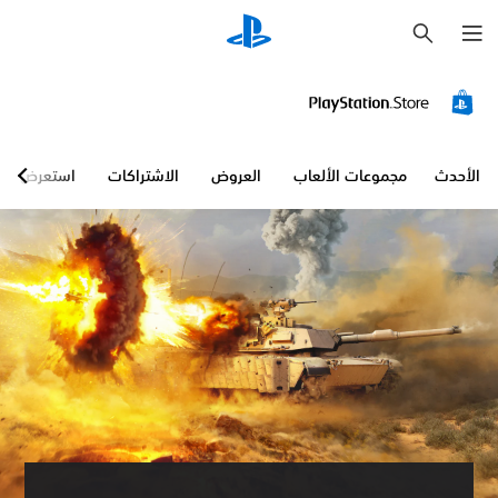
ب
ح
ث
الأحدث
مجموعات الألعاب
العروض
الاشتراكات
استعرض