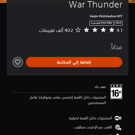
War Thunder
Gaijin Distribution KFT
PS5
4.1
م
ت
و
مجاناً
س
ط
ا
إضافة إلى المكتبة
ل
ت
ق
ي
ي
عنف حاد
م
4
المشتريات داخل اللعبة (تتضمن عناصر عشوائية), تفاعل
.
المستخدمين
1
ن
ج
المشتريات داخل اللعبة اختيارية
و
اللعب عبر الإنترنت مطلوب
م
م