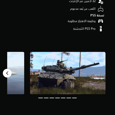
ن
5
اللعب عن بُعد مدعوم
ن
نسخة PS5‏
ج
وظيفة الاهتزاز مطلوبة
و
م
م
ن
إ
ج
م
ا
ل
ي
4
0
2
أ
ل
ف
م
ن
ا
ل