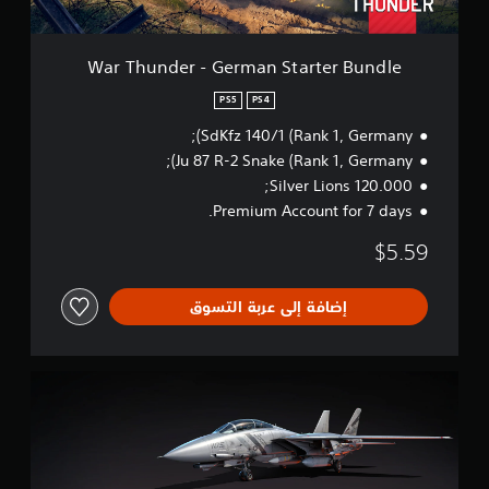
G
e
r
War Thunder - German Starter Bundle
m
a
PS5
PS4
n
SdKfz 140/1 (Rank 1, Germany);
S
t
Ju 87 R-2 Snake (Rank 1, Germany);
a
120.000 Silver Lions;
r
Premium Account for 7 days.
t
e
$5.59
r
B
u
إضافة إلى عربة التسوق
n
d
l
e
W
a
r
T
h
u