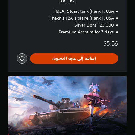
a
PS5
PS4
r
M3A1 Stuart tank (Rank 1, USA)
t
e
Thach's F2A-1 plane (Rank 1, USA)
r
120.000 Silver Lions
B
Premium Account for 7 days.
u
n
$5.59
d
l
e
إضافة إلى عربة التسوق
W
a
r
T
h
u
n
d
e
r
-