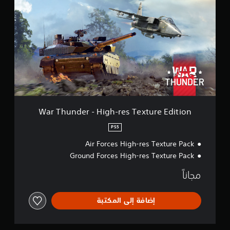
r
T
h
u
n
d
e
r
-
H
i
g
War Thunder - High-res Texture Edition
h
-
PS5
r
Air Forces High-res Texture Pack
e
s
Ground Forces High-res Texture Pack
T
e
مجاناً
x
t
u
إضافة إلى المكتبة
r
e
E