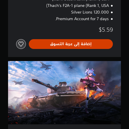
e
Thach's F2A-1 plane (Rank 1, USA)
r
120.000 Silver Lions
B
Premium Account for 7 days.
u
n
$5.59
d
l
e
إضافة إلى عربة التسوق
W
a
r
T
h
u
n
d
e
r
-
S
e