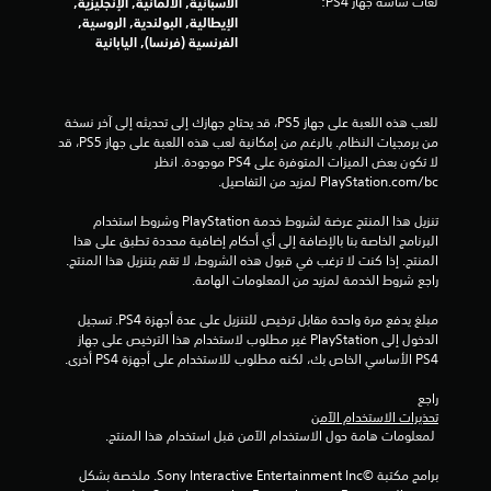
لغات شاشة جهاز PS4:
الأسبانية, الألمانية, الإنجليزية,
ا
الإيطالية, البولندية, الروسية,
الفرنسية (فرنسا), اليابانية
ل
ي
للعب هذه اللعبة على جهاز PS5، قد يحتاج جهازك إلى تحديثه إلى آخر نسخة 
4
من برمجيات النظام. بالرغم من إمكانية لعب هذه اللعبة على جهاز PS5، قد 
لا تكون بعض الميزات المتوفرة على PS4 موجودة. انظر 
0
‎PlayStation.com/bc لمزيد من التفاصيل.
2
تنزيل هذا المنتج عرضة لشروط خدمة‫ PlayStation وشروط استخدام 
البرنامج الخاصة بنا بالإضافة إلى أي أحكام إضافية محددة تطبق على هذا 
9
المنتج. إذا كنت لا ترغب في قبول هذه الشروط، لا تقم بتنزيل هذا المنتج. 
راجع شروط الخدمة لمزيد من المعلومات الهامة.
6
مبلغ يدفع مرة واحدة مقابل ترخيص للتنزيل على عدة أجهزة PS4. تسجيل 
2
الدخول إلى PlayStation غير مطلوب لاستخدام هذا الترخيص على جهاز 
PS4 الأساسي الخاص بك، لكنه مطلوب للاستخدام على أجهزة PS4 أخرى.
م
راجع 
ن
تحذيرات الاستخدام الآمن
 لمعلومات هامة حول الاستخدام الآمن قبل استخدام هذا المنتج.
ا
برامج مكتبة ©Sony Interactive Entertainment Inc. ملخصة بشكل 