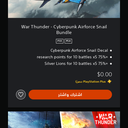
r
-
C
y
b
War Thunder - Cyberpunk Airforce Snail
e
Bundle
r
p
PS5
PS4
u
n
Cyberpunk Airforce Snail Decal
k
+75% research points for 10 battles x5
A
+75% Silver Lions for 10 battles x5
i
r
$0.00
f
o
r
c
اشترك واشترِ
e
S
n
a
W
i
a
l
r
B