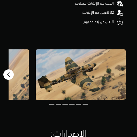
اللعب عبر الإنترنت مطلوب
م
م
ن
5
اللعب عن بُعد مدعوم
ن
ج
و
م
م
ن
إ
ج
م
ا
ل
ي
4
0
2
أ
ل
ف
الإصدارات:‏
م
ن