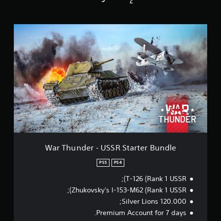
ا
ل
ت
W
ق
a
ي
r
ي
T
م
h
ا
u
ت
n
d
e
r
-
U
S
S
War Thunder - USSR Starter Bundle
R
S
PS5
PS4
t
T-126 (Rank 1 USSR);
a
r
Zhukovsky's I-153-M62 (Rank 1 USSR);
t
120.000 Silver Lions;
e
Premium Account for 7 days.
r