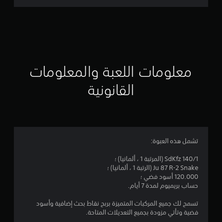
ت
ق
ي
ي
معلومات اللعبة والمعلومات
م
القانونية
4
.
1
تشمل هذه العبوة:
ن
SdKfz 140/1 (المرتبة 1 ، ألمانيا) ؛
Ju 87 R-2 Snake (الرتبة 1 ، ألمانيا) ؛
ج
120.000 أسود فضي ؛
حساب بريميوم لمدة 7 أيام.
و
تسمح لك جميع المركبات المتميزة بربح نقاط بحث إضافية وأسود
م
فضية وتأتي مزودة بجميع التعديلات المتاحة.