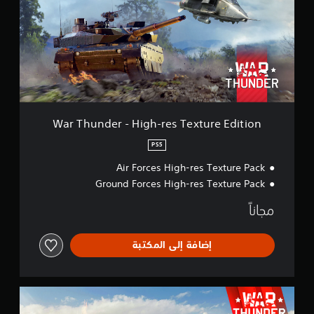
h
u
n
d
e
r
-
H
i
g
War Thunder - High-res Texture Edition
h
-
PS5
r
Air Forces High-res Texture Pack
e
s
Ground Forces High-res Texture Pack
T
e
مجاناً
x
t
u
إضافة إلى المكتبة
r
e
E
W
d
a
i