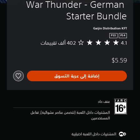
War Thunder - German 
Starter Bundle
Gaijin Distribution KFT
PS5
PS4
4.1
م
ت
و
$5.59
س
ط
ا
إضافة إلى عربة التسوق
ل
ت
ق
ي
ي
عنف حاد
م
4
المشتريات داخل اللعبة (تتضمن عناصر عشوائية), تفاعل
.
المستخدمين
1
ن
ج
المشتريات داخل اللعبة اختيارية
و