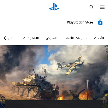
ب
ح
ث
الأحدث
مجموعات الألعاب
العروض
الاشتراكات
استعرض