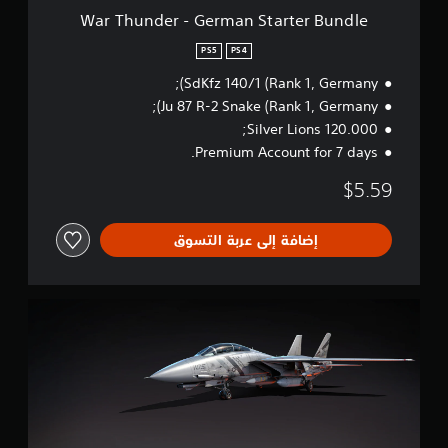
r
War Thunder - German Starter Bundle
m
a
PS5
PS4
n
SdKfz 140/1 (Rank 1, Germany);
S
t
Ju 87 R-2 Snake (Rank 1, Germany);
a
120.000 Silver Lions;
r
Premium Account for 7 days.
t
e
$5.59
r
B
u
إضافة إلى عربة التسوق
n
d
l
e
W
a
r
T
h
u
n
d