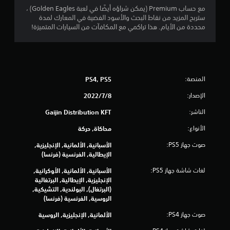
م
مع حساب Premium (يمكن شراؤه أيضًا في لعبة Golden Eagles) ،
ستربح المزيد من نقاط البحث والأسود الفضية في المعارك لمدة
ن
محددة من الأيام. هذا تراكمي مع المكافآت من السيارات المتميزة!
5
ن
المنصة:
PS4, PS5
ج
الإصدار:
8‏/7‏/2022
و
الناشر:
Gaijin Distribution KFT
م
الأنواع:
محاكاة, حركة
م
صوت جهاز PS5:
الأسبانية, الألمانية, الإنجليزية,
الإيطالية, الفرنسية (فرنسا)
ن
لغات شاشة جهاز PS5:
الأسبانية, الألمانية, الأوكرانية,
إ
الإنجليزية, الإيطالية, البرتغالية
(البرتغال), البولندية, التشيكية,
ج
الروسية, الفرنسية (فرنسا)
صوت جهاز PS4:
الألمانية, الإنجليزية, الروسية
م