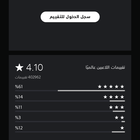
سجل الدخول للتقييم
م
4.10
تقييمات اللاعبين عالميًا
ت
و
س
ط
ا
ل