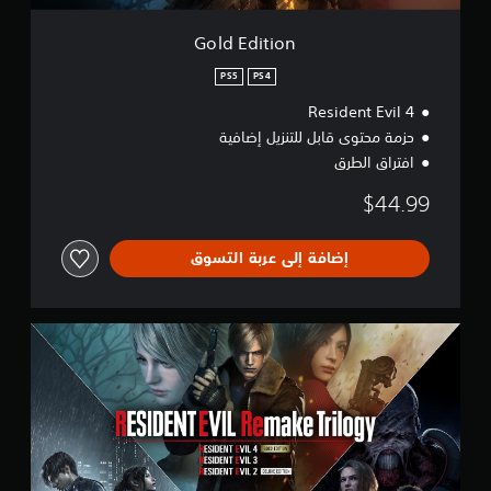
Gold Edition
PS5
PS4
Resident Evil 4
حزمة محتوى قابل للتنزيل إضافية
افتراق الطرق
$44.99
إضافة إلى عربة التسوق
R
e
m
a
k
e
T
r
i