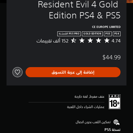
Resident Evil 4 Gold 
Edition PS4 & PS5
CE EUROPE LIMITED
GOLD EDITION
PS5
PS4
4.74
م
ت
و
$44.99
س
ط
ا
إضافة إلى عربة التسوق
ل
ت
ق
ي
ي
عنف مفرط, لغة خارجة
م
4
عمليات الشراء داخل اللعبة
.
7
4
تمكين اللعب بدون اتصال
ن
نسخة PS5‏
ج