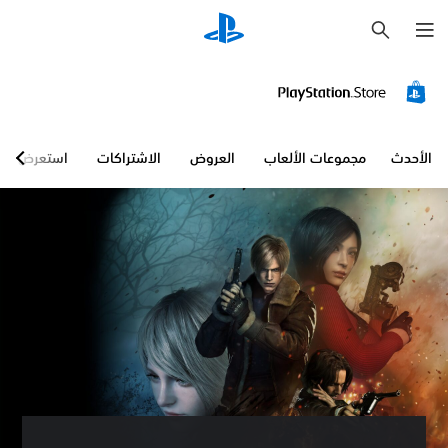
ب
ح
ث
الأحدث
مجموعات الألعاب
العروض
الاشتراكات
استعرض