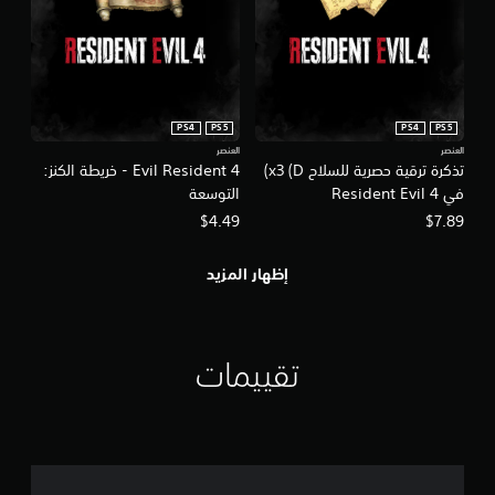
PS4
PS5
PS4
PS5
العنصر
العنصر
تذكرة ترقية حصرية للسلاح x3 (D)
4 Evil Resident - خريطة الكنز:
في Resident Evil 4
التوسعة
$4.49
$7.89
إظهار المزيد
تقييمات