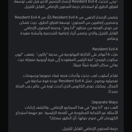
ج
-يُرجى تحديث Resident Evil 4 لإصدار التصحيح الأخير قبل لعب توسعة
افتراق الطرق أو استخدام حزمة المحتوى الإضافي القابل للتنزيل.
و
يتضمن الإصدار الذهبي من Resident Evil 4 كلًا من Resident Evil 4
م
وعنصرين إضافيين من المحتوى: توسعة افتراق الطرق، حيث تتمكن
من خوض القصة من منظور "آدا ونغ"، وحزمة المحتوى الإضافي
م
القابل للتنزيل والذي يتضمن أزياء إضافية للشخصية وأسلحة مفيدة
وعناصر.
ن
Resident Evil 4:
5
مرّت 6 أعوام على الكارثة البيولوجية في مدينة "راكون". يتعقب "ليون
سكوت كينيدي" ابنة الرئيس المفقودة إلى قرية أوروبية منعزلة حيث
ن
يعاني سكان القرية شيئًا مريعًا.
تقدّم أسلوب لعب حديث وأحداث قصة مُعاد تصورها ورسومات
ج
تفصيلية بوضوح، تمثل Resident Evil 4 عودة قوة ساحقة في
المجال. يمكنك خوض الكابوس الذي أحدث ثورة في عالم رعب النجاة
و
مجددًا.
م
Separate Ways:
العب دور "آدا ونغ" في هذا السيناريو الإضافي، واكتشف إجابات
م
الأسئلة غير المُجابة المطروحة في القصة الرئيسية. مع مهمة استرجاع
الكهرمان التي تحوم حولها، أيّ الطرق ستختار؟
ن
حزمة المحتوى الإضافي القابل للتنزيل: