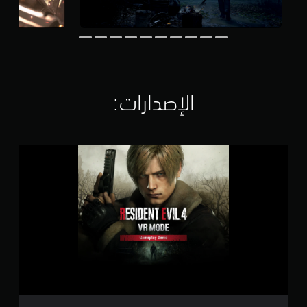
ن
ا
ل
ت
ق
ي
ي
الإصدارات:‏
م
ا
ت
ن
س
خ
ة
ا
ل
ل
ع
ب
ة
ا
ل
ت