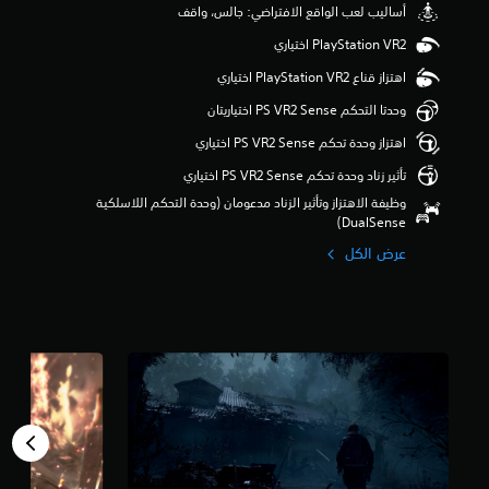
أساليب لعب الواقع الافتراضي: جالس، واقف
و
م
م
ن
اهتزاز قناع PlayStation VR2 اختياري
5
وحدتا التحكم PS VR2 Sense اختياريتان
ن
ج
اهتزاز وحدة تحكم PS VR2 Sense اختياري
و
م
تأثير زناد وحدة تحكم PS VR2 Sense اختياري
م
وظيفة الاهتزاز وتأثير الزناد مدعومان (وحدة التحكم اللاسلكية
ن
DualSense‏)
إ
ج
عرض الكل
م
ا
ل
ي
1
5
2
أ
ل
ف
م