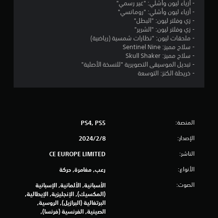
إ
- أزياء ليون وأشلي: "غير رسمي"
- أزياء ليون وأشلي: "رومانسي"
ج
- زي وفلتر ليون: "البطل"
- زي وفلتر ليون: "الشرير"
م
- ملحقات ليون: "نظارات شمسية (رياضية)
- سلاح مميز: Sentinel Nine
ا
- سلاح مميز: Skull Shaker
- تبديل الموسيقى التصويرية "للنسخة الأصلية"
ل
- خريطة الكنز: التوسعة
ي
1
المنصة:
PS4, PS5
5
الإصدار:
8‏/2‏/2024
2
الناشر:
CE EUROPE LIMITED
3
الأنواع:
رعب, مغامرة, حركة
1
الصوت:
الأسبانية, الألمانية, الإسبانية
(المكسيك), الإنجليزية, الإيطالية,
3
البرتغالية (البرازيل), الروسية,
الصينية, الفرنسية (فرنسا),
م