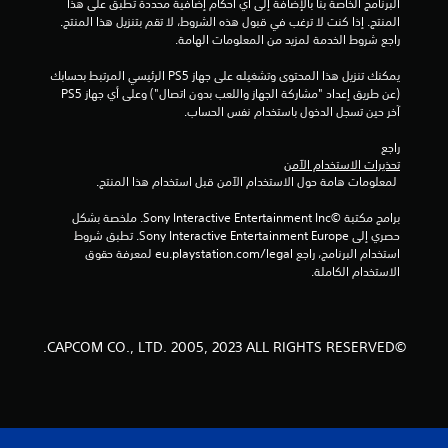
البرنامج الخاصة بنا بالإضافة إلى أي أحكام إضافية محددة تطبق على هذا 
المنتج. إذا كنت لا ترغب في قبول هذه الشروط، لا تقم بتنزيل هذا المنتج. 
راجع شروط الخدمة لمزيد من المعلومات الهامة.
يمكنك تنزيل هذا المحتوى وتشغيله على جهاز PS5 الرئيسي المرتبط بحسابك 
(عن طريق إعداد "مشاركة الجهاز واللعب بدون اتصال") وعلى أي جهاز PS5 
آخر حين تسجل الدخول باستخدام نفس الحساب.
راجع 
تحذيرات الاستخدام الآمن
 لمعلومات هامة حول الاستخدام الآمن قبل استخدام هذا المنتج.
برامج مكتبة ©Sony Interactive Entertainment Inc. ملخصة بشكل 
حصري إلى Sony Interactive Entertainment Europe. تطبق شروط 
استخدام البرنامج، راجع eu.playstation.com/legal لمعرفة حقوق 
الاستخدام الكاملة.
©CAPCOM CO., LTD. 2005, 2023 ALL RIGHTS RESERVED.