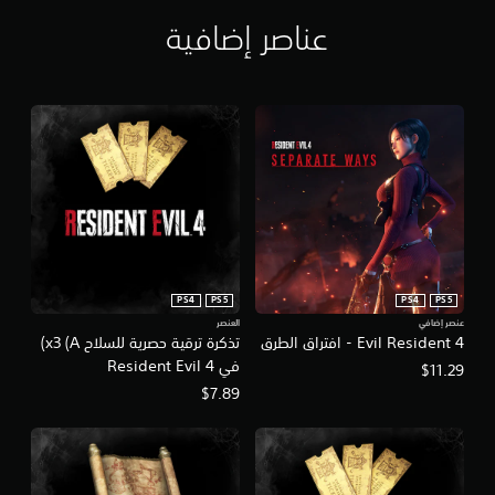
عناصر إضافية
PS4
PS5
PS4
PS5
عنصر إضافي
العنصر
4 Evil Resident - افتراق الطرق
تذكرة ترقية حصرية للسلاح x3 (A)
في Resident Evil 4
$11.29
$7.89