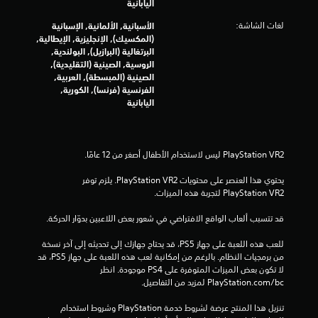
اليابانية
ن
لغات الشاشة:
الأسبانية, الألمانية, الإسبانية
(المكسيك), الإنجليزية, الإيطالية,
ا
البرتغالية (البرازيل), البولندية,
الروسية, الصينية (التقليدية),
ل
الصينية (المبسطة), العربية,
الفرنسية (فرنسا), الكورية,
ت
اليابانية
ق
ي
ي
يحتوي هذا العنصر على محتويات PlayStation VR2. يلزم توفر 
PlayStation VR2 لتجربة هذه الميزات.
م
قد تتسبب ألعاب الواقع الافتراضي في شعور بعض اللاعبين بدوّار الحركة.
ا
للعب هذه اللعبة على جهاز PS5، قد يحتاج جهازك إلى تحديثه إلى آخر نسخة 
ت
من برمجيات النظام. بالرغم من إمكانية لعب هذه اللعبة على جهاز PS5، قد 
لا تكون بعض الميزات المتوفرة على PS4 موجودة. انظر 
‎PlayStation.com/bc لمزيد من التفاصيل.
تنزيل هذا المنتج عرضة لشروط خدمة‫ PlayStation وشروط استخدام 