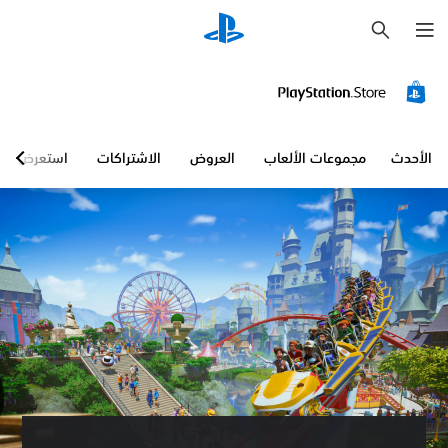
ب
ح
ث
الأحدث
مجموعات الألعاب
العروض
الاشتراكات
استعرض