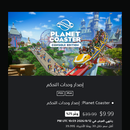
ن
ا
إ
ل
ص
ت
د
ق
ا
ي
ر
ي
و
م
ح
ا
د
ت
ا
ت
ا
ل
ت
ح
إصدار وحدات التحكم
ك
م
PS5
PS4
Planet Coaster: إصدار وحدات التحكم
$9.99
$39.99
وفّر 75%‏
مخصوم من السعر الأصلي البالغ $39.99‏
ينتهي العرض في 12‏/8‏/2026 10:59 PM UTC‏
أقل سعر خلال 30 يومًا الأخيرة: $39.99‏