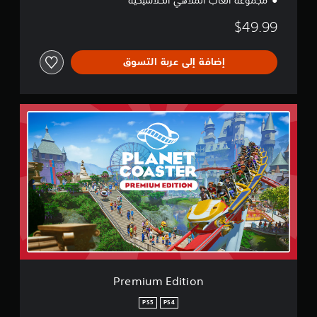
$49.99
إضافة إلى عربة التسوق
P
r
e
m
i
u
m
E
d
i
t
i
o
n
Premium Edition
PS5
PS4