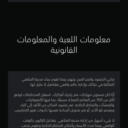
ت
ق
ي
ي
معلومات اللعبة والمعلومات
م
القانونية
4
.
2
فاجئ الحشود وانشر المرح بينهم بينما تقوم ببناء مدينة الملاهي
المثالية في خيالك وإدارة عالم واقعي بتفاصيل لا مثيل لها.
1
أيًا كان مستوى مهارتك، قم بإحياء أفكارك. استغل المخططات لوضع
ن
أكثر من 700 من العناصر المعدّة مسبقًا، بما فيها الأفعوانيات
والمنشآت والمناظر الخلابة. قم بتشييد المكان من الألف إلى الياء
ج
وبعنصر تلو الآخر. أو قم بتحويل الساحة نفسها بأدوات تغيير التضاريس.
و
لا شيء أسهل من إدارة مدينة الملاهي. يتفاعل الزائرون بالوقت
الواقعي بينما تحدد الأسعار وأماكن المناظر الخلابة وتقوم بنصب