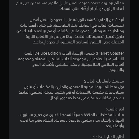
م
معالم ترفيهية جديدة ومرحة. اعمل على إبقائهم مستمتعين حتى تبلغ
أعداد الزائرين -والأرباح أيضًا- عنان السماء.
م
أتبحث عن إلهام؟ اكتشف الورشة على الحدود واستغل أفضل
ن
تصميمات العالم في إمبراطوريتك المتوسعة. قم بتنزيل أفعوانيات
ومناظر جذابة ومباني ومدن ملاهي كاملة، أو قم بزيادة متابعيك عن
5
طريق تحميل تصميماتك الخاصة. بدءًا من عروض الألعاب النارية
المذهلة وحتى السفن السياحية المنتشرة، لا حدود لإبداعك.
ن
Planet Coaster: يتضمن الإصدار الفاخر Deluxe Edition اللعبة
الأساسية، بالإضافة إلى مجموعة ألعاب الملاهي المذهلة ومجموعة
ج
ألعاب الملاهي الكلاسيكية. وهكذا ستحظى بأضعاف المرح
والتشويق.
و
مدينتك بأسلوبك الخاص:
م
تولَ نمط المسيرة المهنية المتعمق والمليء بالمكافآت أو تناول
سيناريوهات مفعمة بالتحديات أو قم بتشييد مدينة الملاهي الخاصة
م
بك مع إمكانات مبتكرة في نمط صندوق الرمال.
ن
اختر والعب:
مئات المخططات المعَدّة مسبقًا تسمح للاعبين من جميع مستويات
إ
المهارة بإنشاء مدن ملاهي مزدهرة وبسرعة. انطلق وقم بما تريده
وأينما تريده.
ج
أطلق العنان لإبداعك: