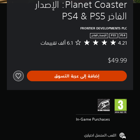
Planet Coaster: الإصدار 
الفاخر PS4 & PS5
FRONTIER DEVELOPMENTS PLC
PS4
PS5
الإصدار الفاخر
4.21
م
ت
و
$49.99
س
ط
ا
إضافة إلى عربة التسوق
ل
ت
ق
ي
ي
م
4
.
In-Game Purchases
2
1
ن
اللعب المتصل اختياري
ج