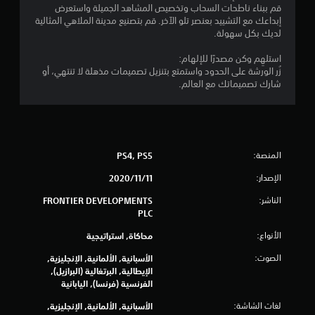
م
قم ببناء ناطحات السحاب وتخصيص المشاهد الجميلة واستعرض
إبداعك مع التشييد بعنصر تلو الآخر. قم بتصنيع مدينة الملاهي المثالية
ا
لديك بكل سهولة.
ل
استلهِم وكن مصدرًا للإلهام:
زُر الورشة على الحدود واستمتع بتنزيل تصميمات مذهلة لا تنتهي، أو
ي
شارك تصميماتك مع العالم.
6
1
المنصة:
PS4, PS5
3
الإصدار:
11‏/11‏/2020
0
الناشر:
FRONTIER DEVELOPMENTS
م
PLC
ن
الأنواع:
محاكاة, استراتيجية
الصوت:
الأسبانية, الألمانية, الإنجليزية,
ا
الإيطالية, البرتغالية (البرازيل),
الفرنسية (فرنسا), اليابانية
ل
لغات الشاشة:
الأسبانية, الألمانية, الإنجليزية,