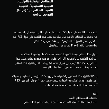
ت
الإيطالية, البرتغالية (البرازيل),
الصينية (التقليدية), الصينية
ق
(المبسطة), الفرنسية (فرنسا),
الكورية, اليابانية
ي
ي
للعب هذه اللعبة على جهاز PS5، قد يحتاج جهازك إلى تحديثه إلى آخر نسخة 
م
من برمجيات النظام. بالرغم من إمكانية لعب هذه اللعبة على جهاز PS5، قد 
لا تكون بعض الميزات المتوفرة على PS4 موجودة. انظر 
ا
‎PlayStation.com/bc لمزيد من التفاصيل.
ت
تنزيل هذا المنتج عرضة لشروط خدمة‫ PlayStation وشروط استخدام 
البرنامج الخاصة بنا بالإضافة إلى أي أحكام إضافية محددة تطبق على هذا 
المنتج. إذا كنت لا ترغب في قبول هذه الشروط، لا تقم بتنزيل هذا المنتج. 
راجع شروط الخدمة لمزيد من المعلومات الهامة.
يمكنك تنزيل هذا المحتوى وتشغيله على جهاز PS5 الرئيسي المرتبط بحسابك 
(عن طريق إعداد "مشاركة الجهاز واللعب بدون اتصال") وعلى أي جهاز PS5 
آخر حين تسجل الدخول باستخدام نفس الحساب.
راجع 
تحذيرات الاستخدام الآمن
 لمعلومات هامة حول الاستخدام الآمن قبل استخدام هذا المنتج.