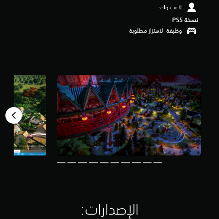
و
لاعب واحد
م
نسخة PS5‏
م
وظيفة الاهتزاز مطلوبة
ن
5
ن
ج
و
م
م
ن
إ
ج
م
ا
ل
ي
6
.
1
أ
ل
الإصدارات:‏
ف
م