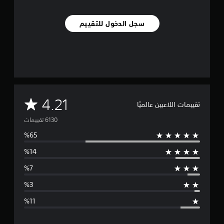
سجل الدخول للتقييم
م
4.21
تقييمات اللاعبين عالميًا
ت
و
س
ط
ا
ل