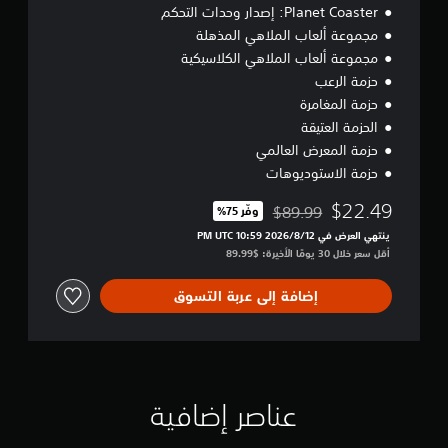
Planet Coaster: إصدار وحدات التحكم
مجموعة ألعاب الملاهي المذهلة
مجموعة ألعاب الملاهي الكلاسيكية
حزمة الرعب
حزمة المغامرة
الحزمة العتيقة
حزمة المعرض العالمي
حزمة الاستوديوهات
$22.49
$89.99
وفّر 75%‏
مخصوم من السعر الأصلي البالغ $89.99‏
ينتهي العرض في 12‏/8‏/2026 10:59 PM UTC‏
أقل سعر خلال 30 يومًا الأخيرة: $89.99‏
إضافة إلى عربة التسوق
عناصر إضافية