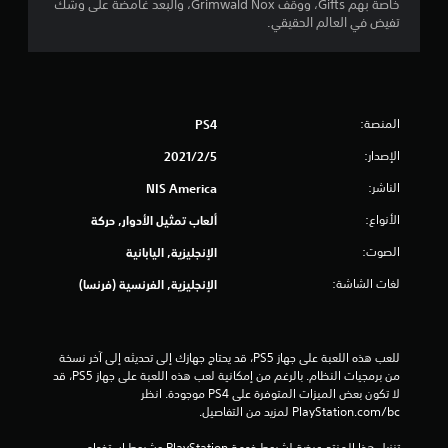
خاصة بهم Gifts، ووقف Grimwald Nox، والبعد غامضة على وشك
ن
تفيض في العالم الحقيقي.
ج
و
المنصة:
PS4
م
الإصدار:
5‏/2‏/2021
م
الناشر:
NIS America
ن
الأنواع:
ألعاب تمثيل الأدوار, حركة
5
الصوت:
الإنجليزية, اليابانية
ن
لغات الشاشة:
الإنجليزية, الفرنسية (فرنسا)
ج
و
للعب هذه اللعبة على جهاز PS5، قد يحتاج جهازك إلى تحديثه إلى آخر نسخة 
من برمجيات النظام. بالرغم من إمكانية لعب هذه اللعبة على جهاز PS5، قد 
م
لا تكون بعض الميزات المتوفرة على PS4 موجودة. انظر 
‎PlayStation.com/bc لمزيد من التفاصيل.
م
تنزيل هذا المنتج عرضة لشروط خدمة‫ PlayStation وشروط استخدام 