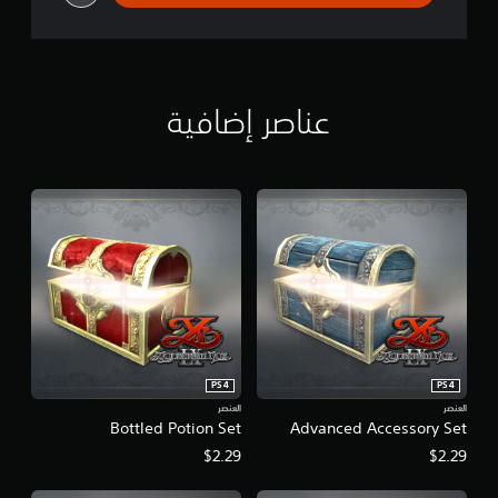
عناصر إضافية
PS4
PS4
العنصر
العنصر
Bottled Potion Set
Advanced Accessory Set
$2.29
$2.29