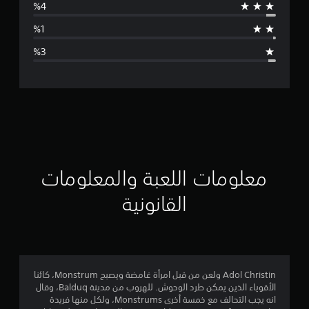
ط
ا
ل
ت
ق
ي
ي
معلومات اللعبة والمعلومات
م
القانونية
4
.
6
Adol Christin ولعن من قبل امرأة غامضة ويصبح Monstrum، كائنا
الأقوياء الذين يمكن طرد الوحوش. للهروب من مدينة Balduq، وقال
7
انه يجب التحالف مع خمسة أخرى Monstrums، ولكل منها فريدة