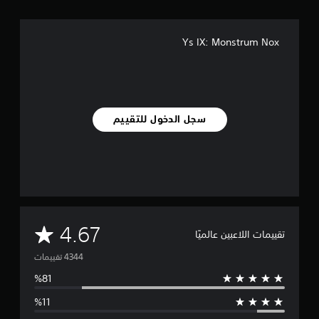
Ys IX: Monstrum Nox
سجل الدخول للتقييم
م
4.67
تقييمات اللاعبين عالميًا
ت
و
س