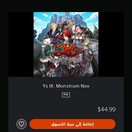
ل
ت
Y
ق
s
ي
I
ي
X
م
:
ا
M
ت
o
n
s
t
r
u
m
N
Ys IX: Monstrum Nox
o
x
PS5
$44.99
إضافة إلى عربة التسوق