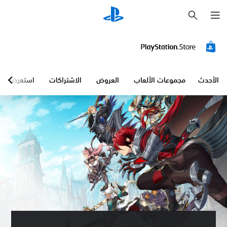
ب
ح
ث
الأحدث
مجموعات الألعاب
العروض
الاشتراكات
استعرض