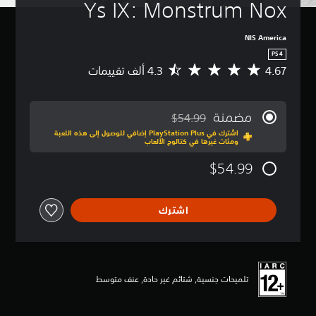
Ys IX: Monstrum Nox
NIS America
PS4
4.67
م
ت
و
س
مضمنة
$54.99
ط
مخصوم من السعر الأصلي البالغ $54.99‏
اشترك في PlayStation Plus إضافي للوصول إلى هذه اللعبة
ا
ومئات غيرها في كتالوج الألعاب
ل
ت
$54.99
ق
ي
ي
اشترك
م
4
.
6
7
ن
تلميحات جنسية, شتائم غير حادة, عنف متوسط
ج
و
م