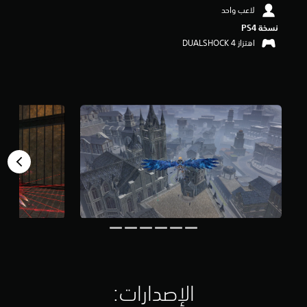
م
لاعب واحد
ن
نسخة PS4‏
5
اهتزاز DUALSHOCK 4‏
ن
ج
و
م
م
ن
إ
ج
م
ا
ل
ي
4
.
3
أ
ل
ف
م
الإصدارات:‏
ن
ا