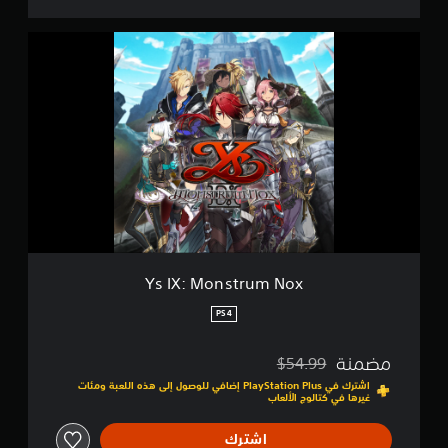
Y
s
I
X
:
M
o
n
s
t
r
u
m
N
Ys IX: Monstrum Nox
o
x
PS4
مضمنة
$54.99
مخصوم من السعر الأصلي البالغ $54.99‏
اشترك في PlayStation Plus إضافي للوصول إلى هذه اللعبة ومئات
غيرها في كتالوج الألعاب
اشترك