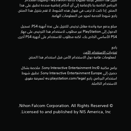
ن
البرنامج الخاصة بنا بالإضافة إلى أي أحكام إضافية محددة تطبق على هذا 
المنتج. إذا كنت لا ترغب في قبول هذه الشروط، لا تقم بتنزيل هذا المنتج. 
إ
راجع شروط الخدمة لمزيد من المعلومات الهامة.
ج
مبلغ يدفع مرة واحدة مقابل ترخيص للتنزيل على عدة أجهزة PS4. تسجيل 
الدخول إلى PlayStation غير مطلوب لاستخدام هذا الترخيص على جهاز 
م
PS4 الأساسي الخاص بك، لكنه مطلوب للاستخدام على أجهزة PS4 أخرى.
ا
راجع 
تحذيرات الاستخدام الآمن
 لمعلومات هامة حول الاستخدام الآمن قبل استخدام هذا المنتج.
ل
برامج مكتبة ©Sony Interactive Entertainment Inc. ملخصة بشكل 
ي
حصري إلى Sony Interactive Entertainment Europe. تطبق شروط 
استخدام البرنامج، راجع eu.playstation.com/legal لمعرفة حقوق 
4
الاستخدام الكاملة.
3
4
© Nihon Falcom Corporation. All Rights Reserved.
4
Licensed to and published by NIS America, Inc.
م