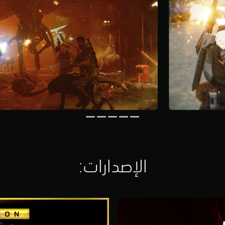
الإصدارات:‏
U
l
t