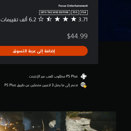
Focus Entertainment
INTO THE HIVE EDITION
PS5
PS4
3.71
م
ت
و
$44.99
س
ط
ا
إضافة إلى عربة التسوق
ل
ت
ق
ي
ي
م
تدعم إلى ما يصل 3 لاعبين متصلين عن طريق PS Plus‏
3
.
7
1
ن
ج
و
م
م