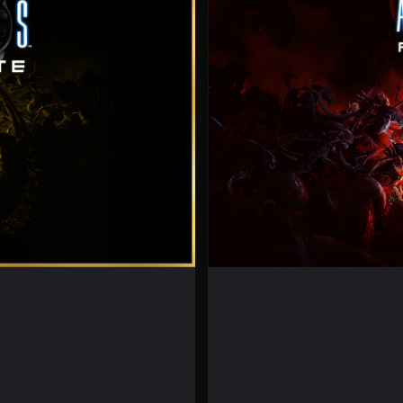
i
m
a
t
e
E
d
i
t
i
o
n