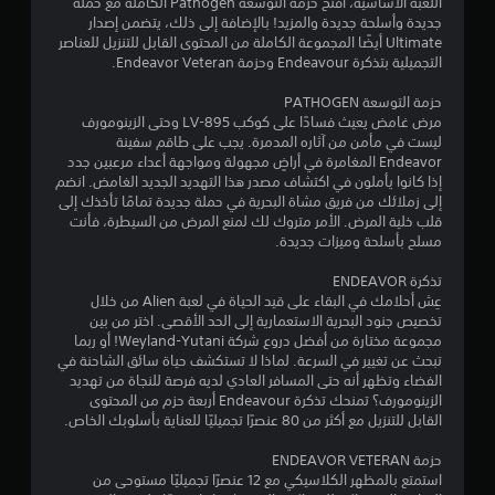
1
اللعبة الأساسية، افتح حزمة التوسعة Pathogen الكاملة مع حملة
جديدة وأسلحة جديدة والمزيد! بالإضافة إلى ذلك، يتضمن إصدار
ن
Ultimate أيضًا المجموعة الكاملة من المحتوى القابل للتنزيل للعناصر
التجميلية بتذكرة Endeavour وحزمة Endeavor Veteran.
ج
حزمة التوسعة PATHOGEN
و
مرض غامض يعيث فسادًا على كوكب LV-895 وحتى الزينومورف
ليست في مأمن من آثاره المدمرة. يجب على طاقم سفينة
م
Endeavor المغامرة في أراضٍ مجهولة ومواجهة أعداء مرعبين جدد
إذا كانوا يأملون في اكتشاف مصدر هذا التهديد الجديد الغامض. انضم
م
إلى زملائك من فريق مشاة البحرية في حملة جديدة تمامًا تأخذك إلى
قلب خلية المرض. الأمر متروك لك لمنع المرض من السيطرة، فأنت
ن
مسلح بأسلحة وميزات جديدة.
5
تذكرة ENDEAVOR
عِش أحلامك في البقاء على قيد الحياة في لعبة Alien من خلال
ن
تخصيص جنود البحرية الاستعمارية إلى الحد الأقصى. اختر من بين
مجموعة مختارة من أفضل دروع شركة Weyland-Yutani! أو ربما
تبحث عن تغيير في السرعة. لماذا لا تستكشف حياة سائق الشاحنة في
ج
الفضاء وتظهر أنه حتى المسافر العادي لديه فرصة للنجاة من تهديد
الزينومورف؟ تمنحك تذكرة Endeavour أربعة حزم من المحتوى
و
القابل للتنزيل مع أكثر من 80 عنصرًا تجميليًا للعناية بأسلوبك الخاص.
م
حزمة ENDEAVOR VETERAN
استمتع بالمظهر الكلاسيكي مع 12 عنصرًا تجميليًا مستوحى من
م