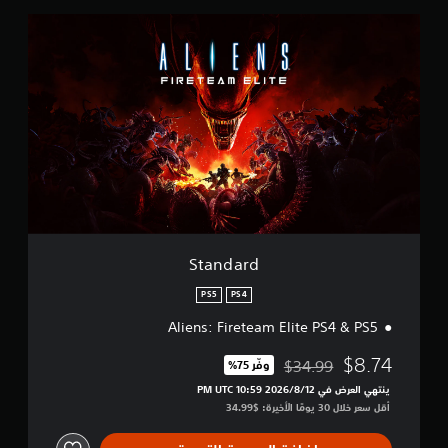
ن
ا
S
ل
t
ت
a
ق
n
ي
d
ي
a
م
r
ا
d
ت
Standard
PS5
PS4
Aliens: Fireteam Elite PS4 & PS5
$8.74
$34.99
وفّر 75%‏
مخصوم من السعر الأصلي البالغ $34.99‏
ينتهي العرض في 12‏/8‏/2026 10:59 PM UTC‏
أقل سعر خلال 30 يومًا الأخيرة: $34.99‏