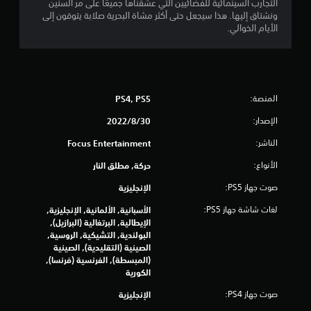
التجارب السينمائية للفضائيين التي عشقناها جميعًا على مر السنين
ونشتاق إليها. هذا سيجعل حتى أكثر مشاة البحرية صلابة يتوقون إلى
ن
الأيام الخوالي.
إ
ج
م
المنصة:
PS4, PS5
الإصدار:
30‏/8‏/2022
ا
الناشر:
Focus Entertainment
ل
الأنواع:
حركة, مطلق النار
ي
صوت جهاز PS5:
الإنجليزية
6
لغات شاشة جهاز PS5:
الأسبانية, الألمانية, الإنجليزية,
الإيطالية, البرتغالية (البرازيل),
2
البولندية, التشيكية, الروسية,
الصينية (التقليدية), الصينية
9
(المبسطة), الفرنسية (فرنسا),
الكورية
1
صوت جهاز PS4:
الإنجليزية
م