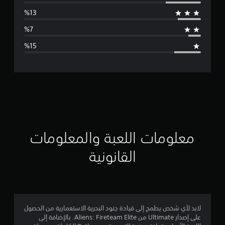
س
ط
ا
ل
ت
ق
ي
ي
معلومات اللعبة والمعلومات
م
القانونية
3
.
7
لابد لأي شخص يطمح إلى قيادة جنود البحرية الاستعمارية من الحصول
على إصدار Ultimate من Aliens: Fireteam Elite. بالإضافة إلى