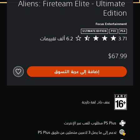
Aliens: Fireteam Elite - Ultimate 
Edition
Focus Entertainment
ULTIMATE EDITION
PS5
PS4
3.71
م
ت
و
$67.99
س
ط
ا
إضافة إلى عربة التسوق
ل
ت
ق
ي
ي
م
عنف حاد, لغة خارجة
3
.
7
1
ن
تدعم إلى ما يصل 3 لاعبين متصلين عن طريق PS Plus‏
ج
و