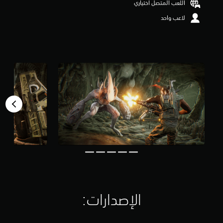
اللعب المتصل اختياري
م
لاعب واحد
م
ن
5
ن
ج
و
م
م
ن
إ
ج
م
ا
ل
ي
6
.
2
أ
الإصدارات:‏
ل
ف
م