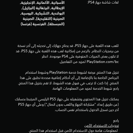
لغات شاشة جهاز PS4:
الأسبانية, الألمانية, الإنجليزية,
ن
الإيطالية, البرتغالية (البرازيل),
البولندية, التشيكية, الروسية,
ا
الصينية (التقليدية), الصينية
(المبسطة), الفرنسية (فرنسا)
ل
ت
للعب هذه اللعبة على جهاز PS5، قد يحتاج جهازك إلى تحديثه إلى آخر نسخة 
ق
من برمجيات النظام. بالرغم من إمكانية لعب هذه اللعبة على جهاز PS5، قد 
لا تكون بعض الميزات المتوفرة على PS4 موجودة. انظر 
‎PlayStation.com/bc لمزيد من التفاصيل.
ي
تنزيل هذا المنتج عرضة لشروط خدمة‫ PlayStation وشروط استخدام 
ي
البرنامج الخاصة بنا بالإضافة إلى أي أحكام إضافية محددة تطبق على هذا 
المنتج. إذا كنت لا ترغب في قبول هذه الشروط، لا تقم بتنزيل هذا المنتج. 
م
راجع شروط الخدمة لمزيد من المعلومات الهامة.
ا
يمكنك تنزيل هذا المحتوى وتشغيله على جهاز PS5 الرئيسي المرتبط بحسابك 
(عن طريق إعداد "مشاركة الجهاز واللعب بدون اتصال") وعلى أي جهاز PS5 
ت
آخر حين تسجل الدخول باستخدام نفس الحساب.
راجع 
تحذيرات الاستخدام الآمن
 لمعلومات هامة حول الاستخدام الآمن قبل استخدام هذا المنتج.