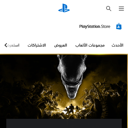
ب
ح
ث
الأحدث
مجموعات الألعاب
العروض
الاشتراكات
استعرض