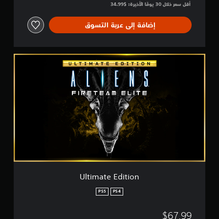
أقل سعر خلال 30 يومًا الأخيرة: $34.99‏
إضافة إلى عربة التسوق
U
l
t
i
m
a
t
e
E
d
i
t
i
o
Ultimate Edition
n
PS5
PS4
$67.99