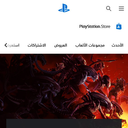
ب
ح
ث
الأحدث
مجموعات الألعاب
العروض
الاشتراكات
استعرض