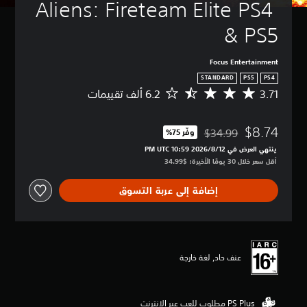
Aliens: Fireteam Elite PS4 
& PS5
Focus Entertainment
STANDARD
PS5
PS4
3.71
م
ت
و
$8.74
س
$34.99
وفّر 75%‏
مخصوم من السعر الأصلي البالغ $34.99‏
ط
ينتهي العرض في 12‏/8‏/2026 10:59 PM UTC‏
ا
أقل سعر خلال 30 يومًا الأخيرة: $34.99‏
ل
ت
إضافة إلى عربة التسوق
ق
ي
ي
م
3
.
عنف حاد, لغة خارجة
7
1
ن
ج