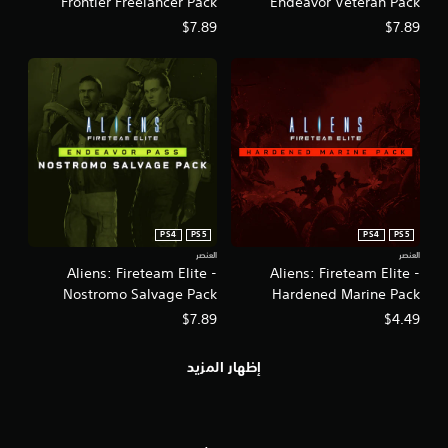
Frontier Freelancer Pack
Endeavor Veteran Pack
$7.89
$7.89
PS4
PS5
PS4
PS5
العنصر
العنصر
Aliens: Fireteam Elite -
Aliens: Fireteam Elite -
Nostromo Salvage Pack
Hardened Marine Pack
$7.89
$4.49
إظهار المزيد