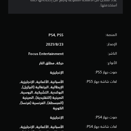
م
استخدمتها.
م
ن
إ
المنصة:
PS4, PS5
ج
الإصدار:
23‏/8‏/2021
الناشر:
Focus Entertainment
م
الأنواع:
حركة, مطلق النار
ا
صوت جهاز PS5:
الإنجليزية
ل
لغات شاشة جهاز PS5:
الأسبانية, الألمانية, الإنجليزية,
الإيطالية, البرتغالية (البرازيل),
ي
البولندية, التشيكية, الروسية,
الصينية (التقليدية), الصينية
6
(المبسطة), الفرنسية (فرنسا),
الكورية
2
صوت جهاز PS4:
الإنجليزية
8
لغات شاشة جهاز PS4:
الأسبانية, الألمانية, الإنجليزية,