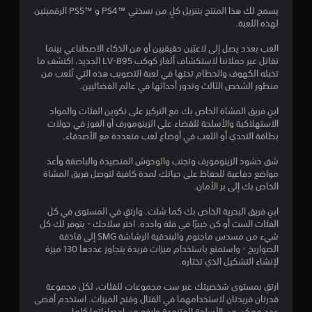
7
يسمح لك هذا المنتج بتنزيل كلٍ من نسختي PS4™‎ و PS5™‎ الرقميتين
لهذه اللعبة.
1
العب بعدد يصل إلى لاعبَين حقيقيين أو من الذكاء الاصطناعي بينما
ن
تقاتل عبر حملاتنا لاستكشاف ألغاز كوكب LV-895 الجديد، اكتشف ما
تخبئه الكهوف والحطام تحتها في لعبة التصويب هذه التي تُلعب من
ج
منظور الشخص الثالث وتدور أحداثها في عالم الفضائيين.
و
ابنِ فريق المشاة الخاص بك مع التركيز على تكوين الفئات والمواد
الاستهلاكية والأسلحة للقضاء على الزينومورف أو الفوز في جولات
م
بطاقة التحدي أو اللعب في أوضاع لعب متعددة مع الأصدقاء.
م
شق حشود الزينومورف وتجنب والوحوش المتصيدة والباصقة وأعد
مواضع دفاعية للحفاظ على حياتك لمدة كافية لتوصل فريق المشاة
ن
الخاص بك إلى بر الأمان.
5
ابنِ فريق البحرية الخاص بك كما شئت. وارتقِ في المستوى في كل
الفئات الست أو كن خبيرًا في فئة واحدة. اختر سلاحك - يتوفر لك كل
ن
شيء من مسدس ماجنوم والبندقية الرشاشة SMG إلى قاذفة
الصواريخ - واستمتع باستخدام ميزات فريدة يتجاوز عددها 130 ميزة
لإنشاء التشكيل الذي تختاره.
ج
ارتقِ بمستوى شخصيتك عبر ست مجموعات للفئات، لكل مجموعة
و
قدرتان فريدتان لاستخدامهما في القتال وفتح الميزات. استخدم أقصى
عدد ممكن من الأسلحة المتنوعة وارفع من إحصاءاتها كلما