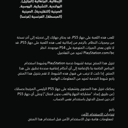
8
الإيطالية, البرتغالية (البرازيل),
البولندية, التشيكية, الروسية,
م
الصينية (التقليدية), الصينية
(المبسطة), الفرنسية (فرنسا)
ن
ا
للعب هذه اللعبة على جهاز PS5، قد يحتاج جهازك إلى تحديثه إلى آخر نسخة 
ل
من برمجيات النظام. بالرغم من إمكانية لعب هذه اللعبة على جهاز PS5، قد 
لا تكون بعض الميزات المتوفرة على PS4 موجودة. انظر 
ت
‎PlayStation.com/bc لمزيد من التفاصيل.
ق
تنزيل هذا المنتج عرضة لشروط خدمة‫ PlayStation وشروط استخدام 
البرنامج الخاصة بنا بالإضافة إلى أي أحكام إضافية محددة تطبق على هذا 
المنتج. إذا كنت لا ترغب في قبول هذه الشروط، لا تقم بتنزيل هذا المنتج. 
ي
راجع شروط الخدمة لمزيد من المعلومات الهامة.
ي
يمكنك تنزيل هذا المحتوى وتشغيله على جهاز PS5 الرئيسي المرتبط بحسابك 
(عن طريق إعداد "مشاركة الجهاز واللعب بدون اتصال") وعلى أي جهاز PS5 
م
آخر حين تسجل الدخول باستخدام نفس الحساب.
ا
راجع 
تحذيرات الاستخدام الآمن
ت
 لمعلومات هامة حول الاستخدام الآمن قبل استخدام هذا المنتج.