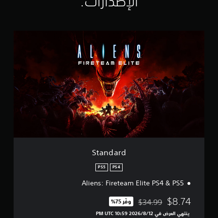
الإصدارات:‏
ن
ا
ل
ت
S
ق
t
ي
a
ي
n
م
d
ا
a
ت
r
d
Standard
PS5
PS4
Aliens: Fireteam Elite PS4 & PS5
$8.74
$34.99
وفّر 75%‏
مخصوم من السعر الأصلي البالغ $34.99‏
ينتهي العرض في 12‏/8‏/2026 10:59 PM UTC‏