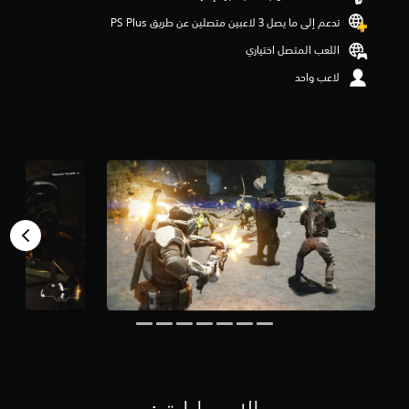
و
تدعم إلى ما يصل 3 لاعبين متصلين عن طريق PS Plus‏
م
م
اللعب المتصل اختياري
ن
لاعب واحد
5
ن
ج
و
م
م
ن
إ
ج
م
ا
ل
ي
6
.
2
أ
ل
ف
م