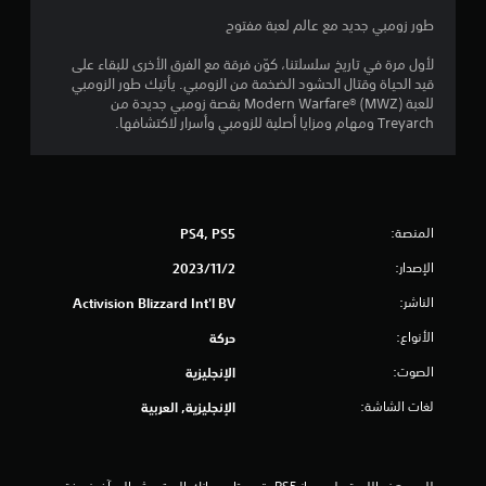
ج
طور زومبي جديد مع عالم لعبة مفتوح
و
لأول مرة في تاريخ سلسلتنا، كوّن فرقة مع الفرق الأخرى للبقاء على
قيد الحياة وقتال الحشود الضخمة من الزومبي. يأتيك طور الزومبي
م
للعبة Modern Warfare® (MWZ) بقصة زومبي جديدة من
Treyarch ومهام ومزايا أصلية للزومبي وأسرار لاكتشافها.
م
ن
إ
المنصة:
PS4, PS5
ج
الإصدار:
2‏/11‏/2023
م
الناشر:
Activision Blizzard Int'l BV
ا
الأنواع:
حركة
ل
الصوت:
الإنجليزية
لغات الشاشة:
الإنجليزية, العربية
ي
7