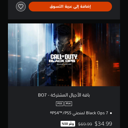
إضافة إلى عربة التسوق
ب
ا
ق
ة
ا
ل
أ
ج
ي
ا
ل
ا
ل
م
باقة الأجيال المشتركة - BO7
ش
ت
PS5
PS4
ر
Black Ops 7 لمنصتي PS4™/PS5®
ك
ة
$34.99
$69.99
-
وفّر 50%‏
مخصوم من السعر الأصلي البالغ $69.99‏