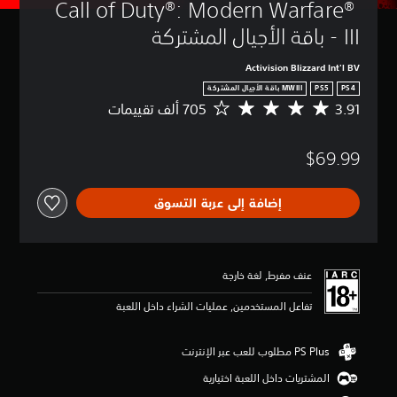
Call of Duty®: Modern Warfare® 
III - باقة الأجيال المشتركة
Activision Blizzard Int'l BV
PS4
PS5
MWIII باقة الأجيال المشتركة
3.91
م
ت
و
$69.99
س
ط
ا
إضافة إلى عربة التسوق
ل
ت
ق
ي
ي
عنف مفرط, لغة خارجة
م
3
تفاعل المستخدمين, عمليات الشراء داخل اللعبة
.
9
1
ن
المشتريات داخل اللعبة اختيارية
ج
و