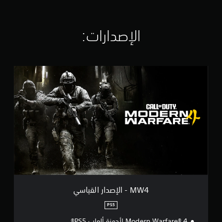
ن
ا
ل
ت
الإصدارات:‏
ق
ي
ي
م
M
ا
W
ت
4
-
ا
ل
إ
ص
د
ا
ر
ا
ل
ق
MW4 - الإصدار القياسي
ي
ا
PS5
س
Modern Warfare® 4 لأجهزة ألعاب PS5®
ي