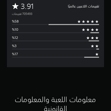
م
3.91
تقييمات اللاعبين عالميًا
ت
و
س
ط
ا
ل
ت
ق
ي
ي
معلومات اللعبة والمعلومات
م
القانونية