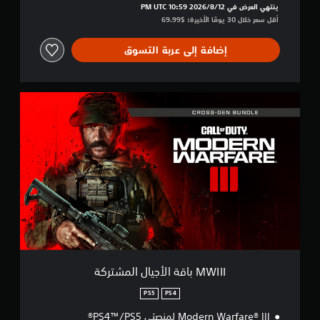
B
ينتهي العرض في 12‏/8‏/2026 10:59 PM UTC‏
O
أقل سعر خلال 30 يومًا الأخيرة: $69.99‏
7
إضافة إلى عربة التسوق
M
W
I
I
I
ب
ا
ق
ة
ا
ل
أ
ج
ي
MWIII باقة الأجيال المشتركة
ا
ل
PS5
PS4
ا
Modern Warfare® III لمنصتي PS4™/PS5®
ل