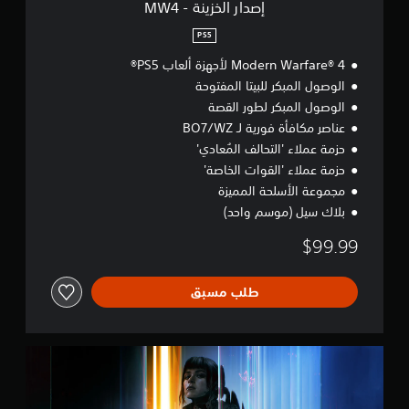
M
إصدار الخزينة - MW4
W
4
PS5
Modern Warfare® 4 لأجهزة ألعاب PS5®
الوصول المبكر للبيتا المفتوحة
الوصول المبكر لطور القصة
عناصر مكافأة فورية لـ BO7/WZ
حزمة عملاء 'التحالف المُعادي'
حزمة عملاء 'القوات الخاصة'
مجموعة الأسلحة المميزة
بلاك سيل (موسم واحد)
$99.99
طلب مسبق
إ
ص
د
ا