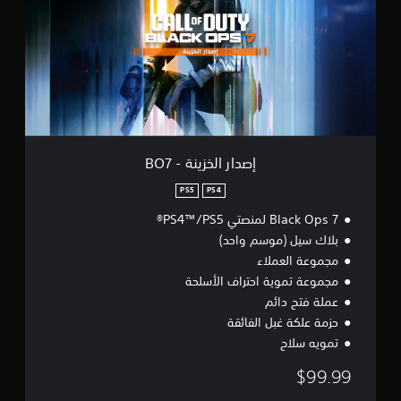
ر
ا
ل
خ
ز
ي
ن
ة
-
B
إصدار الخزينة - BO7
O
7
PS5
PS4
Black Ops 7 لمنصتي PS4™/PS5®
بلاك سيل (موسم واحد)
مجموعة العملاء
مجموعة تموية احتراف الأسلحة
عملة فتح دائم
حزمة علكة غبل الفائقة
تمويه سلاح
$99.99