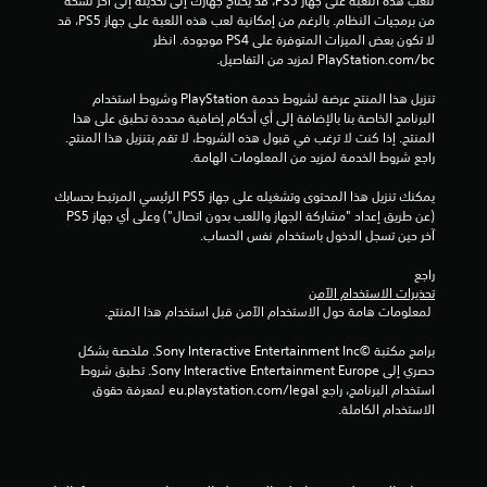
للعب هذه اللعبة على جهاز PS5، قد يحتاج جهازك إلى تحديثه إلى آخر نسخة 
0
من برمجيات النظام. بالرغم من إمكانية لعب هذه اللعبة على جهاز PS5، قد 
لا تكون بعض الميزات المتوفرة على PS4 موجودة. انظر 
5
‎PlayStation.com/bc لمزيد من التفاصيل.
4
تنزيل هذا المنتج عرضة لشروط خدمة‫ PlayStation وشروط استخدام 
البرنامج الخاصة بنا بالإضافة إلى أي أحكام إضافية محددة تطبق على هذا 
9
المنتج. إذا كنت لا ترغب في قبول هذه الشروط، لا تقم بتنزيل هذا المنتج. 
راجع شروط الخدمة لمزيد من المعلومات الهامة.
3
يمكنك تنزيل هذا المحتوى وتشغيله على جهاز PS5 الرئيسي المرتبط بحسابك 
م
(عن طريق إعداد "مشاركة الجهاز واللعب بدون اتصال") وعلى أي جهاز PS5 
آخر حين تسجل الدخول باستخدام نفس الحساب.
ن
راجع 
ا
تحذيرات الاستخدام الآمن
 لمعلومات هامة حول الاستخدام الآمن قبل استخدام هذا المنتج.
ل
برامج مكتبة ©Sony Interactive Entertainment Inc. ملخصة بشكل 
ت
حصري إلى Sony Interactive Entertainment Europe. تطبق شروط 
استخدام البرنامج، راجع eu.playstation.com/legal لمعرفة حقوق 
ق
الاستخدام الكاملة.
ي