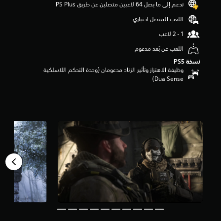
تدعم إلى ما يصل 64 لاعبين متصلين عن طريق PS Plus‏
م
م
اللعب المتصل اختياري
ن
5
ن
اللعب عن بُعد مدعوم
ج
نسخة PS5‏
و
وظيفة الاهتزاز وتأثير الزناد مدعومان (وحدة التحكم اللاسلكية
م
DualSense‏)
م
ن
إ
ج
م
ا
ل
ي
7
0
5
أ
ل
ف
م