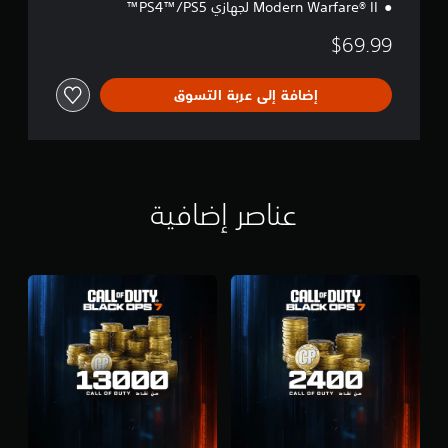
Modern Warfare® II لجهازي PS4™/PS5™
م
ش
$69.99
ت
ر
ك
إضافة إلى عربة التسوق
ة
عناصر إضافية