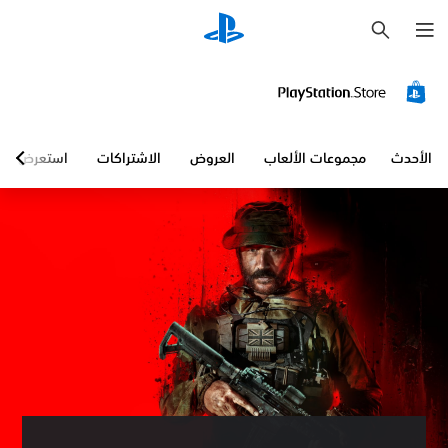
ب
ح
ث
الأحدث
مجموعات الألعاب
العروض
الاشتراكات
استعرض