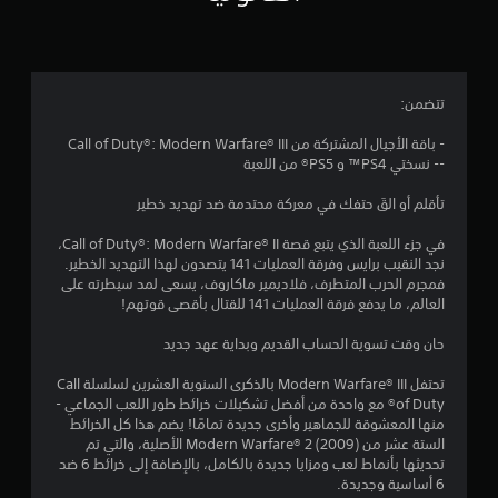
3
.
9
تتضمن:
1
- باقة الأجيال المشتركة من Call of Duty®: Modern Warfare® III
-- نسختي PS4™ و PS5® من اللعبة
ن
تأقلم أو القَ حتفك في معركة محتدمة ضد تهديد خطير
ج
في جزء اللعبة الذي يتبع قصة Call of Duty®: Modern Warfare® II،
و
نجد النقيب برايس وفرقة العمليات 141 يتصدون لهذا التهديد الخطير.
فمجرم الحرب المتطرف، فلاديمير ماكاروف، يسعى لمد سيطرته على
م
العالم، ما يدفع فرقة العمليات 141 للقتال بأقصى قوتهم!
م
حان وقت تسوية الحساب القديم وبداية عهد جديد
ن
تحتفل Modern Warfare® III بالذكرى السنوية العشرين لسلسلة Call
of Duty® مع واحدة من أفضل تشكيلات خرائط طور اللعب الجماعي -
5
منها المعشوقة للجماهير وأخرى جديدة تمامًا! يضم هذا كل الخرائط
الستة عشر من Modern Warfare® 2 (2009) الأصلية، والتي تم
ن
تحديثها بأنماط لعب ومزايا جديدة بالكامل، بالإضافة إلى خرائط 6 ضد
6 أساسية وجديدة.