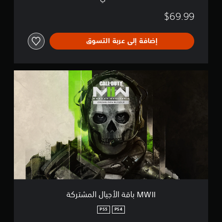
م
$69.99
ش
ت
ر
إضافة إلى عربة التسوق
ك
ة
M
W
I
I
ب
ا
ق
ة
ا
ل
أ
ج
ي
ا
MWII باقة الأجيال المشتركة
ل
ا
PS5
PS4
ل