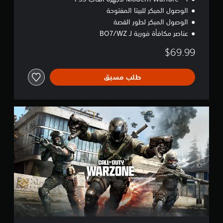
الوصول المبكر للبيتا المفتوحة
الوصول المبكر لطور القصة
عناصر مكافأة فورية لـ BO7/WZ
$69.99
طلب مسبق
C
a
l
l
o
f
D
u
t
y
®
:
W