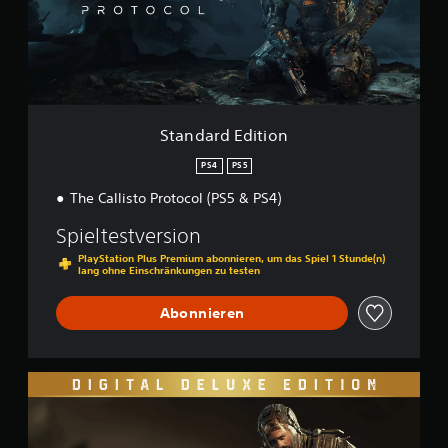
r
d
E
d
i
t
i
o
Standard Edition
n
PS4
PS5
The Callisto Protocol (PS5 & PS4)
Spieltestversion
PlayStation Plus Premium abonnieren, um das Spiel 1 Stunde(n)
lang ohne Einschränkungen zu testen
Abonnieren
D
i
g
i