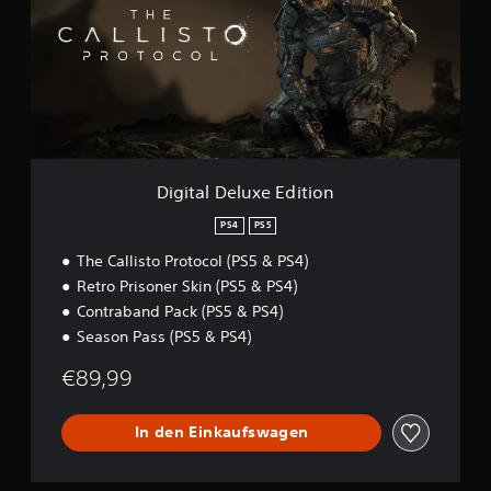
t
a
l
D
e
l
u
x
e
E
Digital Deluxe Edition
d
i
PS4
PS5
t
The Callisto Protocol (PS5 & PS4)
i
o
Retro Prisoner Skin (PS5 & PS4)
n
Contraband Pack (PS5 & PS4)
Season Pass (PS5 & PS4)
€89,99
In den Einkaufswagen