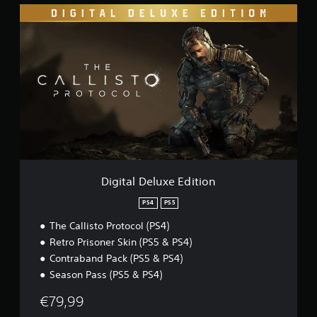
D
i
g
i
t
a
l
D
e
l
u
x
e
E
Digital Deluxe Edition
d
i
PS4
PS5
t
The Callisto Protocol (PS4)
i
o
Retro Prisoner Skin (PS5 & PS4)
n
Contraband Pack (PS5 & PS4)
Season Pass (PS5 & PS4)
€79,99