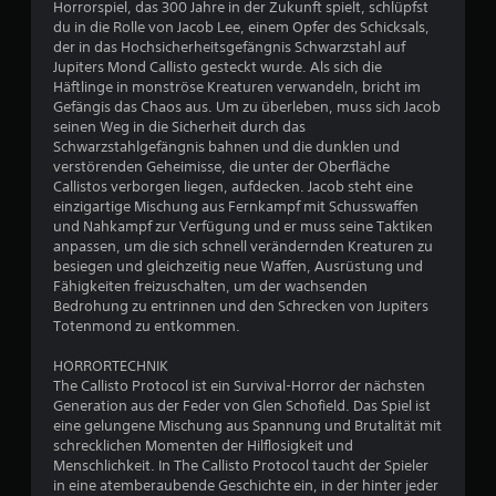
Horrorspiel, das 300 Jahre in der Zukunft spielt, schlüpfst
h
du in die Rolle von Jacob Lee, einem Opfer des Schicksals,
der in das Hochsicherheitsgefängnis Schwarzstahl auf
e
Jupiters Mond Callisto gesteckt wurde. Als sich die
Häftlinge in monströse Kreaturen verwandeln, bricht im
B
Gefängis das Chaos aus. Um zu überleben, muss sich Jacob
seinen Weg in die Sicherheit durch das
e
Schwarzstahlgefängnis bahnen und die dunklen und
verstörenden Geheimisse, die unter der Oberfläche
w
Callistos verborgen liegen, aufdecken. Jacob steht eine
einzigartige Mischung aus Fernkampf mit Schusswaffen
e
und Nahkampf zur Verfügung und er muss seine Taktiken
anpassen, um die sich schnell verändernden Kreaturen zu
r
besiegen und gleichzeitig neue Waffen, Ausrüstung und
Fähigkeiten freizuschalten, um der wachsenden
t
Bedrohung zu entrinnen und den Schrecken von Jupiters
Totenmond zu entkommen.
u
HORRORTECHNIK
The Callisto Protocol ist ein Survival-Horror der nächsten
n
Generation aus der Feder von Glen Schofield. Das Spiel ist
eine gelungene Mischung aus Spannung und Brutalität mit
g
schrecklichen Momenten der Hilflosigkeit und
Menschlichkeit. In The Callisto Protocol taucht der Spieler
:
in eine atemberaubende Geschichte ein, in der hinter jeder