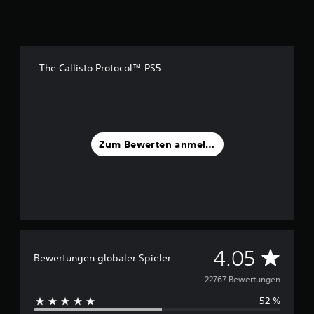
The Callisto Protocol™ PS5
Zum Bewerten anmelden
D
4.05
Bewertungen globaler Spieler
u
22767 Bewertungen
52 %
r