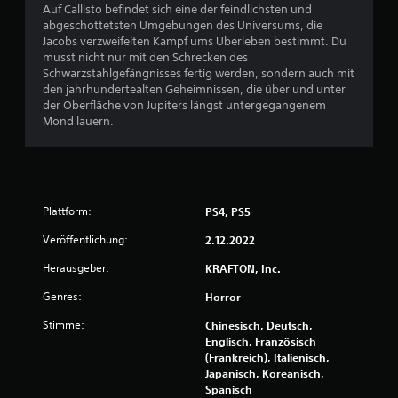
r
Auf Callisto befindet sich eine der feindlichsten und
abgeschottetsten Umgebungen des Universums, die
n
Jacobs verzweifelten Kampf ums Überleben bestimmt. Du
musst nicht nur mit den Schrecken des
e
Schwarzstahlgefängnisses fertig werden, sondern auch mit
den jahrhundertealten Geheimnissen, die über und unter
der Oberfläche von Jupiters längst untergegangenem
n
Mond lauern.
a
u
s
Plattform:
PS4, PS5
2
Veröffentlichung:
2.12.2022
Herausgeber:
KRAFTON, Inc.
2
Genres:
Horror
7
Stimme:
Chinesisch, Deutsch,
6
Englisch, Französisch
(Frankreich), Italienisch,
7
Japanisch, Koreanisch,
Spanisch