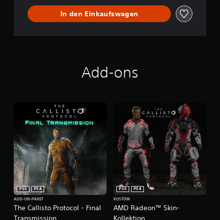
In den Einkaufswagen
Add-ons
PS5
PS4
PS5
PS4
ADD-ON-PAKET
KOSTÜM
The Callisto Protocol - Final
AMD Radeon™ Skin-
Transmission
Kollektion