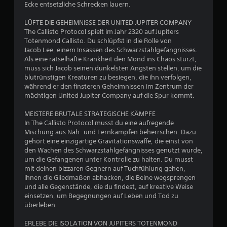
Ecke entsetzliche Schrecken lauern.
4
LÜFTE DIE GEHEIMNISSE DER UNITED JUPITER COMPANY
.
The Callisto Protocol spielt im Jahr 2320 auf Jupiters
Totenmond Callisto. Du schlüpfst in die Rolle von
0
Jacob Lee, einem Insassen des Schwarzstahlgefängnisses.
Als eine rätselhafte Krankheit den Mond ins Chaos stürzt,
5
muss sich Jacob seinen dunkelsten Ängsten stellen, um die
blutrünstigen Kreaturen zu besiegen, die ihn verfolgen,
v
während er den finsteren Geheimnissen im Zentrum der
mächtigen United Jupiter Company auf die Spur kommt.
o
MEISTERE BRUTALE STRATEGISCHE KÄMPFE
n
In The Callisto Protocol musst du eine aufregende
Mischung aus Nah- und Fernkämpfen beherrschen. Dazu
5
gehört eine einzigartige Gravitationswaffe, die einst von
den Wachen des Schwarzstahlgefängnisses genutzt wurde,
um die Gefangenen unter Kontrolle zu halten. Du musst
mit deinen bizzaren Gegnern auf Tuchfühlung gehen,
S
ihnen die Gliedmaßen abhacken, die Beine wegsprengen
und alle Gegenstände, die du findest, auf kreative Weise
t
einsetzen, um Begegnungen auf Leben und Tod zu
überleben.
e
ERLEBE DIE ISOLATION VON JUPITERS TOTENMOND