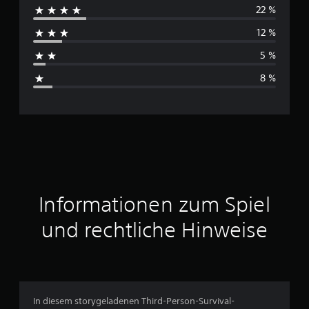
22 %
c
12 %
h
5 %
s
8 %
c
h
n
i
t
Informationen zum Spiel
t
und rechtliche Hinweise
l
i
c
In diesem storygeladenen Third-Person-Survival-