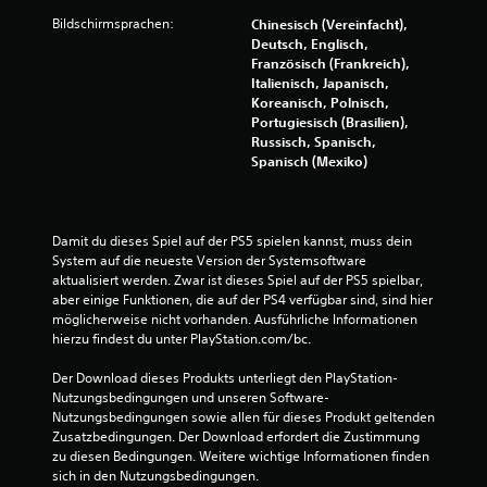
Bildschirmsprachen:
Chinesisch (Vereinfacht),
Deutsch, Englisch,
B
Französisch (Frankreich),
Italienisch, Japanisch,
e
Koreanisch, Polnisch,
Portugiesisch (Brasilien),
w
Russisch, Spanisch,
Spanisch (Mexiko)
e
r
Damit du dieses Spiel auf der PS5 spielen kannst, muss dein 
t
System auf die neueste Version der Systemsoftware 
aktualisiert werden. Zwar ist dieses Spiel auf der PS5 spielbar, 
u
aber einige Funktionen, die auf der PS4 verfügbar sind, sind hier 
möglicherweise nicht vorhanden. Ausführliche Informationen 
n
hierzu findest du unter PlayStation.com/bc.
g
Der Download dieses Produkts unterliegt den PlayStation-
Nutzungsbedingungen und unseren Software-
e
Nutzungsbedingungen sowie allen für dieses Produkt geltenden 
Zusatzbedingungen. Der Download erfordert die Zustimmung 
n
zu diesen Bedingungen. Weitere wichtige Informationen finden 
sich in den Nutzungsbedingungen.