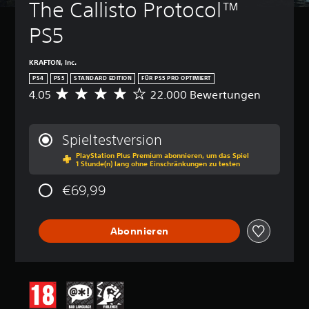
The Callisto Protocol™ 
PS5
KRAFTON, Inc.
PS4
PS5
STANDARD EDITION
FÜR PS5 PRO OPTIMIERT
4.05
22.000 Bewertungen
D
u
r
c
Spieltestversion
h
PlayStation Plus Premium abonnieren, um das Spiel
s
1 Stunde(n) lang ohne Einschränkungen zu testen
c
h
€69,99
n
i
t
Abonnieren
t
l
i
c
h
e
B