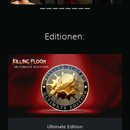
s
5
1
.
0
0
Editionen:
0
B
e
U
w
l
e
t
r
i
t
m
u
a
n
t
g
e
e
E
n
d
i
t
i
o
Ultimate Edition
n