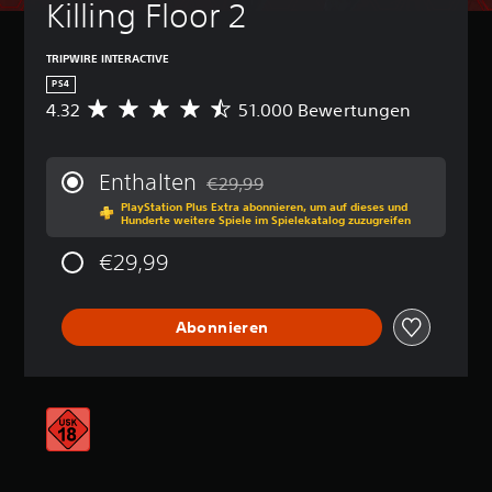
Killing Floor 2
TRIPWIRE INTERACTIVE
PS4
4.32
51.000 Bewertungen
D
u
r
c
Enthalten
€29,99
h
Preisnachlass gegenüber dem Originalp
PlayStation Plus Extra abonnieren, um auf dieses und
s
Hunderte weitere Spiele im Spielekatalog zuzugreifen
c
h
€29,99
n
i
t
Abonnieren
t
l
i
c
h
e
B
e
w