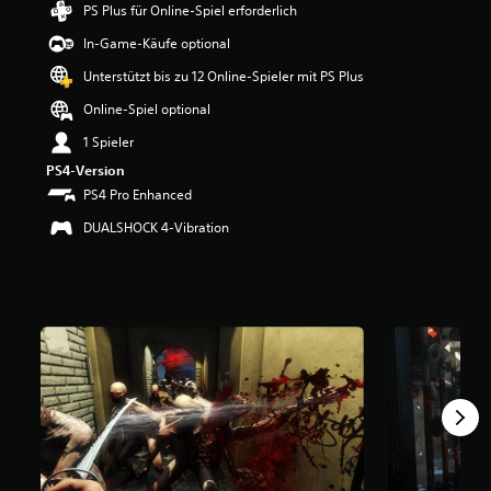
PS Plus für Online-Spiel erforderlich
e
r
In-Game-Käufe optional
t
u
Unterstützt bis zu 12 Online-Spieler mit PS Plus
n
Online-Spiel optional
g
:
1 Spieler
4
PS4-Version
.
3
PS4 Pro Enhanced
2
DUALSHOCK 4-Vibration
v
o
n
5
S
t
e
r
n
e
n
a
u