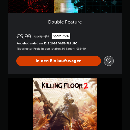
u
r
e
Double Feature
€9,99
€39,99
Spare 75 %
Preisnachlass gegenüber dem Originalpreis von €
Angebot endet am 12.8.2026 10:59 PM UTC
Niedrigster Preis in den letzten 30 Tagen: €39,99
In den Einkaufswagen
K
i
l
l
i
n
g
F
l
o