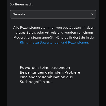
c
Sortieren nach:
h
Neueste
e
Alle Rezensionen stammen von bestätigten Inhabern
B
dieses Spiels oder Artikels und werden von einem
e
Moderationsteam geprüft. Näheres findest du in der
Richtlinie zu Bewertungen und Rezensionen
.
w
e
r
Es wurden keine passenden
t
Bewertungen gefunden. Probiere
eine andere Kombination aus
u
Suchbegriffen aus.
n
g