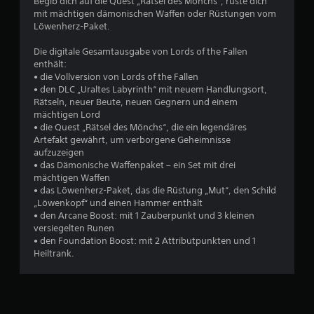
6
Begib dich auf die Quest „Rätsel des Mönchs“, rüste dich
mit mächtigen dämonischen Waffen oder Rüstungen vom
Löwenherz-Paket.
B
Die digitale Gesamtausgabe von Lords of the Fallen
enthält:
e
• die Vollversion von Lords of the Fallen
• den DLC „Uraltes Labyrinth“ mit neuem Handlungsort,
w
Rätseln, neuer Beute, neuen Gegnern und einem
mächtigen Lord
e
• die Quest „Rätsel des Mönchs“, die ein legendäres
Artefakt gewährt, um verborgene Geheimnisse
r
aufzuzeigen
• das Dämonische Waffenpaket – ein Set mit drei
t
mächtigen Waffen
• das Löwenherz-Paket, das die Rüstung „Mut“, den Schild
u
„Löwenkopf“ und einen Hammer enthält
• den Arcane Boost: mit 1 Zauberpunkt und 3 kleinen
versiegelten Runen
n
• den Foundation Boost: mit 2 Attributpunkten und 1
Heiltrank.
g
e
n