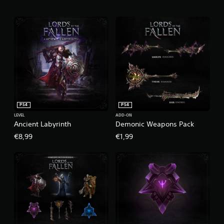
PS4
PS4
LEVEL
ADD-ON
Ancient Labyrinth
Demonic Weapons Pack
€8,99
€1,99