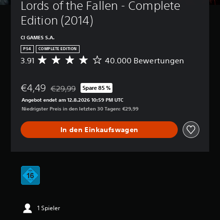
Lords of the Fallen - Complete 
Edition (2014)
CI GAMES S.A.
PS4
COMPLETE EDITION
3.91
40.000 Bewertungen
D
u
r
€4,49
c
€29,99
Spare 85 %
Preisnachlass gegenüber dem Originalpreis von €29
h
Angebot endet am 12.8.2026 10:59 PM UTC
s
Niedrigster Preis in den letzten 30 Tagen: €29,99
c
h
In den Einkaufswagen
n
i
t
t
l
i
c
h
e
1 Spieler
B
e