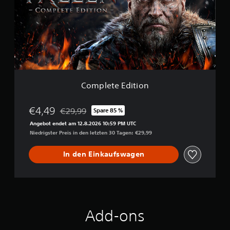
e
t
e
E
d
i
t
i
o
Complete Edition
n
€4,49
€29,99
Spare 85 %
Preisnachlass gegenüber dem Originalpreis von €
Angebot endet am 12.8.2026 10:59 PM UTC
Niedrigster Preis in den letzten 30 Tagen: €29,99
In den Einkaufswagen
Add-ons