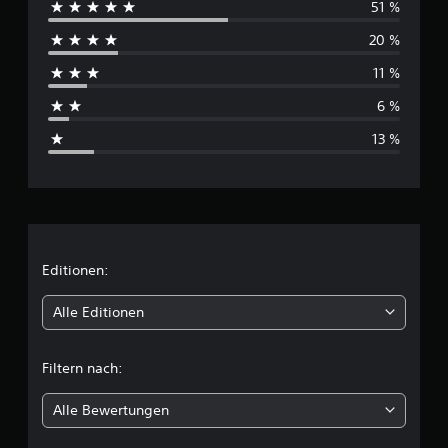
51 %
r
20 %
c
11 %
h
6 %
s
13 %
c
h
n
i
Editionen:
t
Alle Editionen
t
Filtern nach:
l
Alle Bewertungen
i