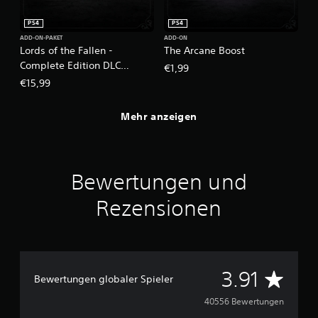
PS4
PS4
ADD-ON-PAKET
ADD-ON
Lords of the Fallen -
The Arcane Boost
Complete Edition DLC
€1,99
Bundle (2014)
€15,99
Mehr anzeigen
Bewertungen und
Rezensionen
D
3.91
Bewertungen globaler Spieler
u
40556 Bewertungen