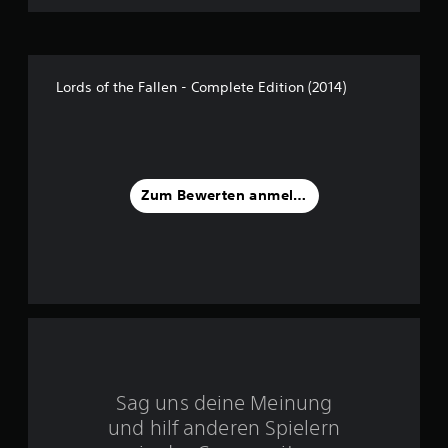
:
3
.
Lords of the Fallen - Complete Edition (2014)
9
1
v
Zum Bewerten anmelden
o
n
5
S
Sag uns deine Meinung
t
und hilf anderen Spielern