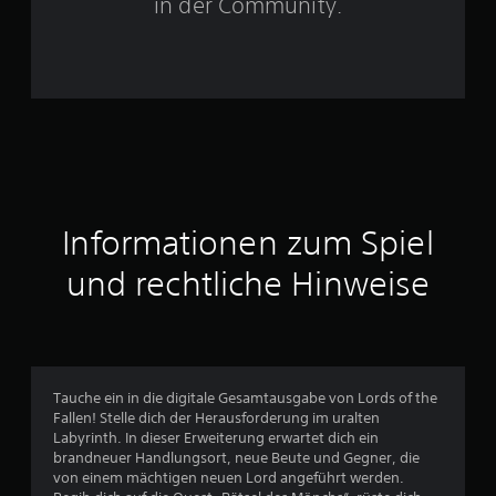
e
in der Community.
r
n
e
n
a
Informationen zum Spiel
u
und rechtliche Hinweise
s
4
0
Tauche ein in die digitale Gesamtausgabe von Lords of the
5
Fallen! Stelle dich der Herausforderung im uralten
Labyrinth. In dieser Erweiterung erwartet dich ein
5
brandneuer Handlungsort, neue Beute und Gegner, die
von einem mächtigen neuen Lord angeführt werden.