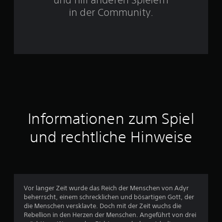
e
in der Community.
r
n
e
n
a
Informationen zum Spiel
u
und rechtliche Hinweise
s
4
0
Vor langer Zeit wurde das Reich der Menschen von Adyr
5
beherrscht, einem schrecklichen und bösartigen Gott, der
die Menschen versklavte. Doch mit der Zeit wuchs die
5
Rebellion in den Herzen der Menschen. Angeführt von drei