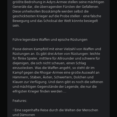
größte Bedrohung in Adyrs Armee stellen seine mächtigen
Generäle dar, die überragenden Fürsten der Gefallenen.
Diese unheilvollen Bosskämpfe werden selbst die
geschicktesten Krieger auf die Probe stellen - eine falsche
Bewegung und das Schicksal der Welt könnte besiegelt
sein.
Führe legendäre Waffen und epische Rüstungen
Passe deinen Kampfstil mit einer Vielzahl von Waffen und
Rüstungen an. Es gibt drei Arten von Rüstungen: leichte
für flinke Spieler, mittlere für Allrounder und schwere für
diejenigen, die sich nicht scheuen, einen Schlag
einzustecken. Was die Waffen angeht, so steht dir im
Kampf gegen die Rhogar-Armee eine große Auswahl an
Hämmern, Stäben, Äxten, Schwertern, Dolchen und
Klauen zur Verfügung. Und dann gibt es noch die seltenen
und mächtigen Gegenstände der Legende, die nur die
eifrigsten Krieger finden werden ...
Features:
- Eine sagenhafte Reise durch die Welten der Menschen
und Dämonen