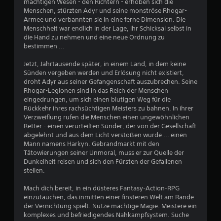
mächtigen Wesen - den Richtern - erhoben sich die
6
Menschen, stürzten Adyr und seine monströse Rhogar-
Armee und verbannten sie in eine ferne Dimension. Die
Menschheit war endlich in der Lage, ihr Schicksal selbst in
die Hand zu nehmen und eine neue Ordnung zu
B
bestimmen ...
e
Jetzt, Jahrtausende später, in einem Land, in dem keine
Sünden vergeben werden und Erlösung nicht existiert,
w
droht Adyr aus seiner Gefangenschaft auszubrechen. Seine
Rhogar-Legionen sind in das Reich der Menschen
e
eingedrungen, um sich einen blutigen Weg für die
Rückkehr ihres rachsüchtigen Meisters zu bahnen. In ihrer
r
Verzweiflung rufen die Menschen einen ungewöhnlichen
Retter - einen verurteilten Sünder, der von der Gesellschaft
t
abgelehnt und aus dem Licht verstoßen wurde ... einen
Mann namens Harkyn. Gebrandmarkt mit den
u
Tätowierungen seiner Unmoral, muss er zur Quelle der
Dunkelheit reisen und sich den Fürsten der Gefallenen
stellen.
n
Mach dich bereit, in ein düsteres Fantasy-Action-RPG
g
einzutauchen, das inmitten einer finsteren Welt am Rande
der Vernichtung spielt. Nutze mächtige Magie. Meistere ein
e
komplexes und befriedigendes Nahkampfsystem. Suche