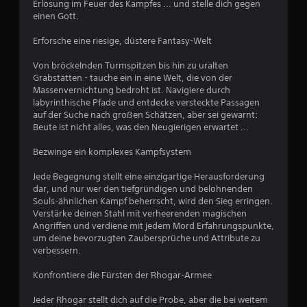
Erlösung im Feuer des Kampfes ... und stelle dich gegen
n
einen Gott.
Erforsche eine riesige, düstere Fantasy-Welt
Von bröckelnden Turmspitzen bis hin zu uralten
Grabstätten - tauche ein in eine Welt, die von der
Massenvernichtung bedroht ist. Navigiere durch
labyrinthische Pfade und entdecke versteckte Passagen
auf der Suche nach großen Schätzen, aber sei gewarnt:
Beute ist nicht alles, was den Neugierigen erwartet ...
Bezwinge ein komplexes Kampfsystem
Jede Begegnung stellt eine einzigartige Herausforderung
dar, und nur wer den tiefgründigen und belohnenden
Souls-ähnlichen Kampf beherrscht, wird den Sieg erringen.
Verstärke deinen Stahl mit verheerenden magischen
Angriffen und verdiene mit jedem Mord Erfahrungspunkte,
um deine bevorzugten Zaubersprüche und Attribute zu
verbessern.
Konfrontiere die Fürsten der Rhogar-Armee
Jeder Rhogar stellt dich auf die Probe, aber die bei weitem