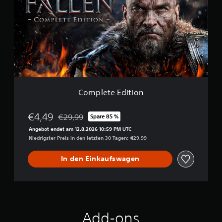
l
e
t
e
E
d
i
t
i
o
Complete Edition
n
€4,49
€29,99
Spare 85 %
Preisnachlass gegenüber dem Originalpreis von €
Angebot endet am 12.8.2026 10:59 PM UTC
Niedrigster Preis in den letzten 30 Tagen: €29,99
In den Einkaufswagen
Add-ons