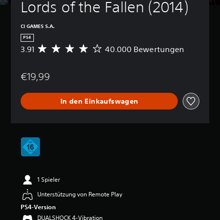
Lords of the Fallen (2014)
CI GAMES S.A.
PS4
3.91
40.000 Bewertungen
D
u
r
€19,99
c
h
s
In den Einkaufswagen
c
h
n
i
t
t
l
i
c
1 Spieler
h
e
Unterstützung von Remote Play
B
PS4-Version
e
w
DUALSHOCK 4-Vibration