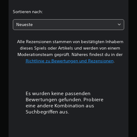
c
Sortieren nach:
h
Neueste
e
Alle Rezensionen stammen von bestätigten Inhabern
B
dieses Spiels oder Artikels und werden von einem
e
Moderationsteam geprüft. Näheres findest du in der
Richtlinie zu Bewertungen und Rezensionen
.
w
e
r
Es wurden keine passenden
t
Bewertungen gefunden. Probiere
eine andere Kombination aus
u
Suchbegriffen aus.
n
g