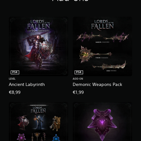
PS4
PS4
LEVEL
ADD-ON
Ancient Labyrinth
Demonic Weapons Pack
€8,99
€1,99