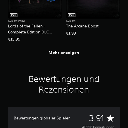
PS4
PS4
ADD-ON-PAKET
ADD-ON
Lords of the Fallen -
The Arcane Boost
Complete Edition DLC
€1,99
Bundle (2014)
€15,99
Mehr anzeigen
Bewertungen und
Rezensionen
D
3.91
Bewertungen globaler Spieler
40556 Bewertungen