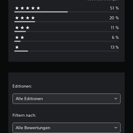
u
51 %
r
20 %
c
11 %
h
6 %
s
13 %
c
h
n
i
Editionen:
t
Alle Editionen
t
Filtern nach:
l
Alle Bewertungen
i