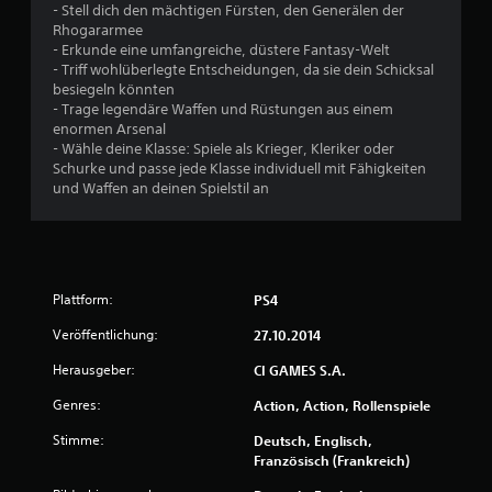
- Stell dich den mächtigen Fürsten, den Generälen der
Rhogararmee
- Erkunde eine umfangreiche, düstere Fantasy-Welt
- Triff wohlüberlegte Entscheidungen, da sie dein Schicksal
besiegeln könnten
- Trage legendäre Waffen und Rüstungen aus einem
enormen Arsenal
- Wähle deine Klasse: Spiele als Krieger, Kleriker oder
Schurke und passe jede Klasse individuell mit Fähigkeiten
und Waffen an deinen Spielstil an
Plattform:
PS4
Veröffentlichung:
27.10.2014
Herausgeber:
CI GAMES S.A.
Genres:
Action, Action, Rollenspiele
Stimme:
Deutsch, Englisch,
Französisch (Frankreich)