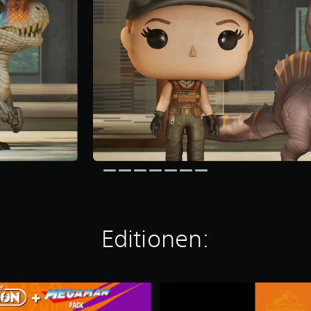
Editionen:
F
u