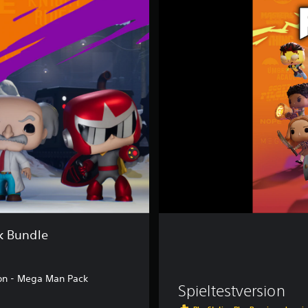
n
k
o
F
u
s
i
o
n
k Bundle
on - Mega Man Pack
Spieltestversion