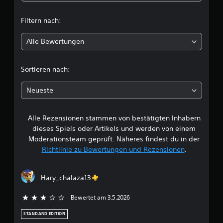
.
t
S
Filtern nach:
Ü
l
p
b
i
Alle Bewertungen
u
i
e
n
l
c
g
b
Sortieren nach:
s
a
h
m
r
Neueste
o
o
e
d
h
u
n
Alle Rezensionen stammen von bestätigten Inhabern
B
s
e
dieses Spiels oder Artikels und werden von einem
D
e
s
Moderationsteam geprüft. Näheres findest du in der
u
c
Richtlinie zu Bewertungen und Rezensionen
.
k
w
h
a
n
n
e
e
Hary_chalaza13
n
l
s
r
l
Bewertet am 3.5.2026
3 von 5 Sternen
t
e
i
t
STANDARD EDITION
m
T