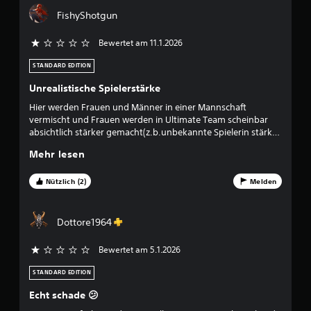
u
S
n
FishyShotgun
p
e
n
e
l
Bewertet am 11.1.2026
i
l
g
c
n
STANDARD EDITION
h
a
e
c
e
Unrealistische Spielerstärke
h
r
n
Hier werden Frauen und Männer in einer Mannschaft
e
n
vermischt und Frauen werden in Ultimate Team scheinbar
i
D
absichtlich stärker gemacht(z.b.unbekannte Spielerin stärker
n
u
als top Männer-Fussballer) Was hat das mit Realismus zu
a
Mehr lesen
k
tun?
n
a
d
n
Nützlich (2)
Melden
e
n
r
s
o
t
Dottore1964
d
m
e
a
r
Bewertet am 5.1.2026
n
i
u
n
STANDARD EDITION
e
n
l
Echt schade 😕
e
l
r