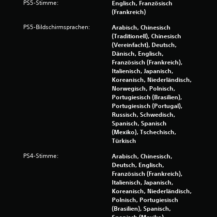
e
PS5-Stimme:
Englisch, Französisch
r
(Frankreich)
e
PS5-Bildschirmsprachen:
Arabisch, Chinesisch
l
(Traditionell), Chinesisch
e
(Vereinfacht), Deutsch,
m
Dänisch, Englisch,
e
Französisch (Frankreich),
n
Italienisch, Japanisch,
t
Koreanisch, Niederländisch,
Norwegisch, Polnisch,
e
Portugiesisch (Brasilien),
D
Portugiesisch (Portugal),
u
Russisch, Schwedisch,
k
Spanisch, Spanisch
a
(Mexiko), Tschechisch,
n
Türkisch
n
s
PS4-Stimme:
Arabisch, Chinesisch,
t
Deutsch, Englisch,
d
Französisch (Frankreich),
a
Italienisch, Japanisch,
s
Koreanisch, Niederländisch,
S
Polnisch, Portugiesisch
p
(Brasilien), Spanisch,
i