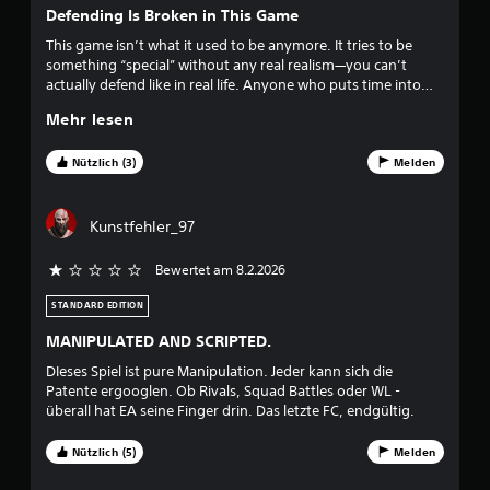
S
a
u
Defending Is Broken in This Game
p
s
i
This game isn’t what it used to be anymore. It tries to be
t
n
e
something “special” without any real realism—you can’t
e
l
actually defend like in real life. Anyone who puts time into
g
n
e
learning tricks and dribbling can basically play with just one
b
Mehr lesen
i
player, especially in Ultimate Team. I’d rate it 5/10. So if you
:
e
n
want to lose your nerves trying to defend against someone, I
d
e
highly recommend you get it.
Nützlich (3)
Melden
3
U
i
m
e
.
g
Kunstfehler_97
n
e
u
4
b
Bewertet am 8.2.2026
n
u
g
1
n
STANDARD EDITION
e
g
v
n
b
MANIPULATED AND SCRIPTED.
e
D
DIeses Spiel ist pure Manipulation. Jeder kann sich die
o
n
u
Patente ergooglen. Ob Rivals, Squad Battles oder WL -
u
k
überall hat EA seine Finger drin. Das letzte FC, endgültig.
n
t
a
z
n
Nützlich (5)
Melden
5
e
n
n
s