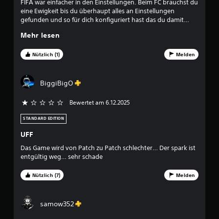
FIFA war einfacher in den Einstellungen. Beim FC brauchst du
e
h
eine Ewigkeit bis du überhaupt alles an Einstellungen
S
a
gefunden und so für dich konfiguriert hast das du damit
p
l
auch richtig gut wirst. Nur ist dann bereits der nächste
e
b
Mehr lesen
Jahrgang auf dem Markt.
i
e
c
i
Nützlich (1)
Melden
h
n
e
e
r
r
BiggiBigO
p
z
u
e
n
Bewertet am 6.12.2025
i
k
t
t
STANDARD EDITION
l
e
i
UFF
e
c
r
Das Game wird von Patch zu Patch schlechter… Der spark ist
h
s
entgültig weg… sehr schade
e
t
n
e
B
Nützlich (7)
Melden
l
e
l
s
e
c
samow352
n
h
,