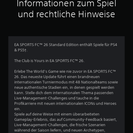
Informationen zum Spiel
ü
s
s
und rechtliche Hinweise
e
n
.
S
EA SPORTS FC™ 26 Standard Edition enthält Spiele für PS4
p
& PS5†.
i
e
The Club is Yours in EA SPORTS FC™ 26.
l
b
Erlebe The World’s Game wie nie zuvor in EA SPORTS FC™
26. Das neueste Update führt einen brandneuen
a
internationalen Turniermodus mit 48 Nationalteams sowie
r
neue authentische Stadien ein, in denen gespielt werden
o
kann. Stelle dich dem internationalen Thema passenden
h
Live-Management-Challenges und tauche in die
n
Profikarriere mit neuen internationalen ICONs und Heroes
e
ein.
b
Spiele auf deine Weise mit einem überarbeiteten
e
Gameplay-Erlebnis, das auf Community-Feedback basiert,
r
Live-Management-Challenges, die frische Szenarien
während der Saison liefern, und neuen Archetypen,
ü