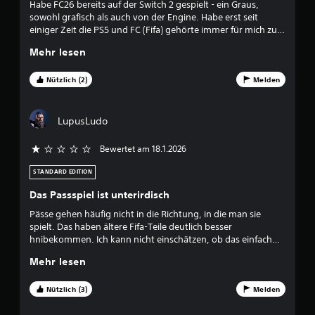
8
Habe FC26 bereits auf der Switch 2 gespielt - ein Graus,
o
s
sowohl grafisch als auch von der Engine. Habe erst seit
s
n
2
einiger Zeit die PS5 und FC (Fifa) gehörte immer für mich zu
ü
a
meiner Playsi dazu. Ich bin begeistert. Die Atmosphäre ist
b
v
Mehr lesen
2
genial. Die Spiele (Karrieremodus) sind endlich mal wieder
e
i
spannend (auf der Switch2 alles mit schwachen Teams auf
n
g
5
höchster Einstellung abgeräumt), die Grafik ist
Nützlich (2)
Melden
k
i
atemberaubend. Ja - es gibt einiges was, gerade in Bezug auf
a
e
den Karrieremodus, verändert werden sollte/könnte und es
2
n
r
tut sich von FC zu FC wenig, aber ich denke, dass weiß so
n
LupusLudo
e
ziemlich jeder Käufer der FC-Reihe im Vorfeld. Mir macht das
s
n
Spiel ne Menge Spaß und ich glaube das ist es, auf das es
t
,
Bewertet am 18.1.2026
ankommt.
.
B
o
h
STANDARD EDITION
e
n
M
Das Passspiel ist unterirdisch
e
a
w
T
Pässe gehen häufig nicht in die Richtung, in die man sie
n
a
spielt. Das haben ältere Fifa-Teile deutlich besser
u
e
s
hnibekommen. Ich kann nicht einschätzen, ob das einfach
e
t
ein schwerer Bug ist, oder ob das aus Sicht der Entwickler ein
l
Mehr lesen
e
r
Feature darstellt.
n
l
s
t
e
Nützlich (3)
Melden
c
s
h