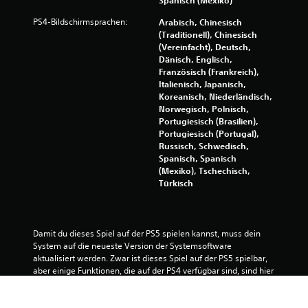
Spanisch (Mexiko)
e
l
PS4-Bildschirmsprachen:
Arabisch, Chinesisch
s
(Traditionell), Chinesisch
p
(Vereinfacht), Deutsch,
i
Dänisch, Englisch,
e
Französisch (Frankreich),
l
Italienisch, Japanisch,
e
Koreanisch, Niederländisch,
n
Norwegisch, Polnisch,
,
Portugiesisch (Brasilien),
o
Portugiesisch (Portugal),
h
Russisch, Schwedisch,
n
Spanisch, Spanisch
e
(Mexiko), Tschechisch,
d
Türkisch
i
e
b
e
Damit du dieses Spiel auf der PS5 spielen kannst, muss dein 
r
System auf die neueste Version der Systemsoftware 
ü
aktualisiert werden. Zwar ist dieses Spiel auf der PS5 spielbar, 
h
aber einige Funktionen, die auf der PS4 verfügbar sind, sind hier 
r
möglicherweise nicht vorhanden. Ausführliche Informationen 
u
hierzu findest du unter PlayStation.com/bc.
n