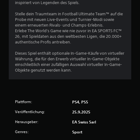
inspiriert von Legenden des Spiels.
h
r
Stelle dein Traumteam in Football Ultimate Team™ auf die
u
Probe mit neuen Live-Events und Turnier-Modi sowie
n
einem erneuerten Rivals- und Champs-Erlebnis.
g
Erlebe The World's Game wie nie zuvor in EA SPORTS FC™
s
26, mit Spieldaten aus den weltbesten Ligen, die 20.000+
e
authentische Profis antreiben.
m
Dieses Spiel enthält optionale In-Game-Käufe von virtueller
p
Währung, die für den Erwerb virtueller In-Game-Objekte
f
einschließlich einer zufälligen Auswahl virtueller In-Game-
i
Objekte genutzt werden kann.
n
d
l
i
c
Plattform:
PS4, PS5
h
e
Veröffentlichung:
25.9.2025
S
Herausgeber:
EA Swiss Sarl
t
e
Genres:
Sport
u