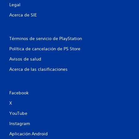
t
u
Legal
a
l
m
Acerca de SIE
t
e
á
n
n
t
e
e
Términos de servicio de PlayStation
d
a
o
s
Política de cancelación de PS Store
n
d
d
Avisos de salud
e
e
b
l
Acerca de las clasificaciones
o
o
t
d
o
e
j
n
Facebook
a
e
s
s
X
t
P
e
YouTube
u
.
e
Instagram
d
e
Aplicación Android
s