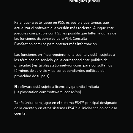
Portugués (Brasil)
1
n
t
l
o
5
í
s
m
d
Para jugar a este juego en PS5, es posible que tengas que 
2
i
e
actualizar el software a la versión más reciente. Aunque este 
t
g
juego es compatible con PS5, es posible que falten algunas de 
c
e
u
las funciones disponibles para PS4. Consulta 
d
a
PlayStation.com/bc para obtener más información.
a
e
r
t
d
Las funciones en línea requieren una cuenta y están sujetas a 
l
i
a
los términos de servicio y a la correspondiente política de 
e
d
privacidad (visita playstationnetwork.com para consultar los 
i
m
o
términos de servicio y las correspondientes políticas de 
p
m
privacidad de tu país).
f
o
a
.
n
El software está sujeto a licencia y garantía limitada 
i
u
(us.playstation.com/softwarelicense/sp).
a
S
c
l
Tarifa única para jugar en el sistema PS4™ principal designado 
e
p
de la cuenta y en otros sistemas PS4™ al iniciar sesión con esa 
p
a
a
cuenta.
u
r
e
c
a
d
q