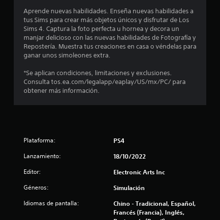
u
d
o
Aprende nuevas habilidades. Enseña nuevas habilidades a
n
a
tus Sims para crear más objetos únicos y disfrutar de Los
n
e
d
Sims 4. Captura la foto perfecta u hornea y decora un
s
o
manjar delicioso con las nuevas habilidades de Fotografía y
r
t
m
Repostería. Muestra tus creaciones en casa o véndelas para
á
a
ganar unos simoleones extra.
p
o
n
i
u
*Se aplican condiciones, limitaciones y exclusiones.
d
t
Consulta tos.ea.com/legalapp/eaplay/US/mx/PC/ para
a
a
obtener más información.
l
m
a
e
P
n
l
u
t
e
e
d
d
o
e
Plataforma:
PS4
d
s
e
e
Lanzamiento:
18/10/2022
c
n
r
1
Editor:
t
Electronic Arts Inc
e
r
a
3
Géneros:
Simulación
o
r
d
p
Idiomas de pantalla:
9
Chino - Tradicional, Español,
e
u
Francés (Francia), Inglés,
u
n