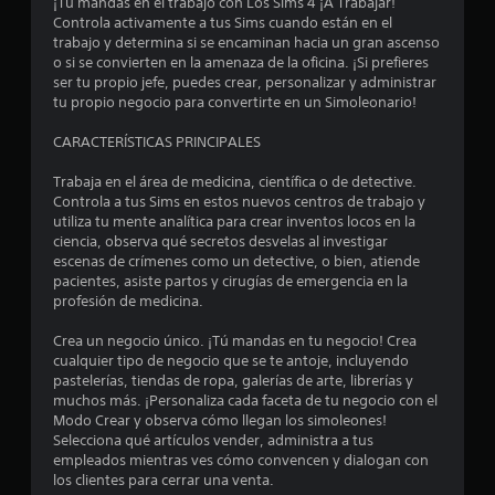
¡Tú mandas en el trabajo con Los Sims 4 ¡A Trabajar!
o
i
o
Controla activamente a tus Sims cuando están en el
l
n
trabajo y determina si se encaminan hacia un gran ascenso
o
n
e
o si se convierten en la amenaza de la oficina. ¡Si prefieres
e
e
ser tu propio jefe, puedes crear, personalizar y administrar
l
c
s
tu propio negocio para convertirte en un Simoleonario!
j
e
u
s
t
CARACTERÍSTICAS PRINCIPALES
e
i
g
d
r
Trabaja en el área de medicina, científica o de detective.
o
a
Controla a tus Sims en estos nuevos centros de trabajo y
o
d
e
utiliza tu mente analítica para crear inventos locos en la
f
d
ciencia, observa qué secretos desvelas al investigar
f
e
l
escenas de crímenes como un detective, o bien, atiende
l
p
pacientes, asiste partos y cirugías de emergencia en la
i
u
l
profesión de medicina.
n
l
e
s
a
Crea un negocio único. ¡Tú mandas en tu negocio! Crea
)
a
cualquier tipo de negocio que se te antoje, incluyendo
.
r
s
pastelerías, tiendas de ropa, galerías de arte, librerías y
l
muchos más. ¡Personaliza cada faceta de tu negocio con el
o
G
Modo Crear y observa cómo llegan los simoleones!
e
s
u
Selecciona qué artículos vender, administra a tus
b
a
empleados mientras ves cómo convencen y dialogan con
n
o
los clientes para cerrar una venta.
r
t