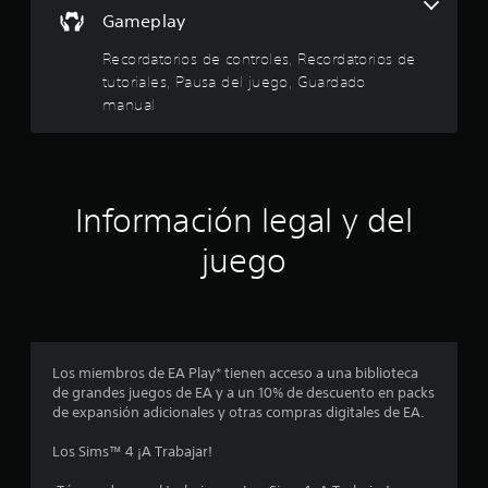
b
l
r
r
Gameplay
r
a
y
a
e
d
e
Recordatorios de controles, Recordatorios de
c
x
e
i
tutoriales, Pausa del juego, Guardado
p
s
l
ó
e
p
manual
n
r
l
l
d
i
a
e
e
z
l
a
n
a
c
c
r
Información legal y del
o
s
i
t
n
a
e
juego
t
c
d
p
r
i
o
o
n
e
r
l
e
l
.
m
o
c
á
s
Los miembros de EA Play* tienen acceso a una biblioteca
t
m
i
de grandes juegos de EA y a un 10% de descuento en packs
i
e
de expansión adicionales y otras compras digitales de EA.
c
n
n
a
ú
Los Sims™ 4 ¡A Trabajar!
(
s
c
s
s