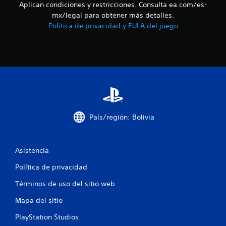
i
e
u
Aplican condiciones y restricciones. Consulta ea.com/es-
e
j
mx/legal para obtener más detalles.
o
p
u
Política de privacidad y EULA del juego
u
g
e
n
a
d
r
a
e
s
s
i
v
s
n
o
p
l
v
u
e
l
País/región: Bolivia
r
s
a
a
l
c
j
Asistencia
i
u
o
e
Política de privacidad
n
g
e
o
Términos de uso del sitio web
e
s
x
Mapa del sitio
s
a
i
PlayStation Studios
c
m