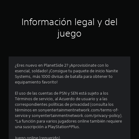
i
ó
Información legal y del
n
juego
p
r
o
¿Eres nuevo en PlanetSide 2? ¡Aprovisiónate con lo
esencial, soldado! ¡Consigue tu paquete de inicio Nanite
m
Systems, más 1000 divisas de batalla para obtener to
equipamiento favorito!
e
El uso de las cuentas de PSN y SEN está sujeto a los
d
Términos de servicio, al Acuerdo de usuario y a las
correspondientes políticas de privacidad (consulta los
i
términos en sonyentertainmentnetwork.com/terms-of-
service y sonyentertainmentnetwork.com/privacy-policy).
o
*La función para varios jugadores online también requiere
una suscripción a PlayStation®Plus.
:
Juego online (requerido)