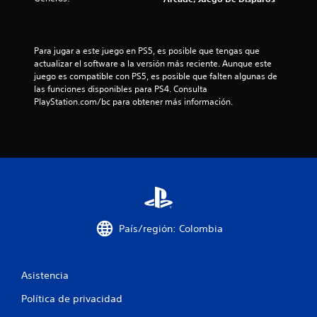
s
d
Para jugar a este juego en PS5, es posible que tengas que 
e
actualizar el software a la versión más reciente. Aunque este 
juego es compatible con PS5, es posible que falten algunas de 
c
las funciones disponibles para PS4. Consulta 
PlayStation.com/bc para obtener más información.
i
n
c
o
e
País/región: Colombia
s
t
Asistencia
r
Política de privacidad