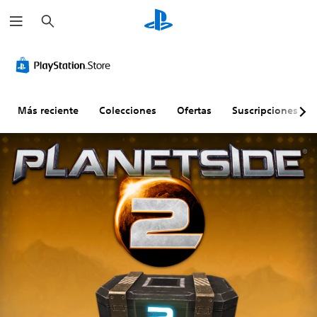
B
u
s
c
a
r
Más reciente
Colecciones
Ofertas
Suscripciones