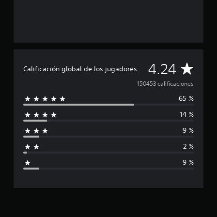
C
4.24
Calificación global de los jugadores
a
150453 calificaciones
65 %
l
14 %
i
9 %
f
2 %
i
9 %
c
a
c