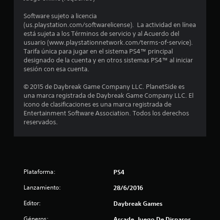
4
Software sujeto a licencia
.
(us.playstation.com/softwarelicense). La actividad en línea
está sujeta a los Términos de servicio y al Acuerdo del
2
usuario (www.playstationnetwork.com/terms-of-service).
Tarifa única para jugar en el sistema PS4™ principal
designado de la cuenta y en otros sistemas PS4™ al iniciar
4
sesión con esa cuenta.
e
© 2015 de Daybreak Game Company LLC. PlanetSide es
una marca registrada de Daybreak Game Company LLC. El
s
icono de clasificaciones es una marca registrada de
Entertainment Software Association. Todos los derechos
t
reservados.
r
e
l
Plataforma:
PS4
Lanzamiento:
l
28/6/2016
Editor:
Daybreak Games
a
Géneros:
Arcade, Juego De Disparos