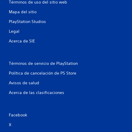
e
Términos de uso del sitio web
Mapa del sitio
l
PlayStation Studios
l
Legal
a
Acerca de SIE
s
e
Términos de servicio de PlayStation
n
Política de cancelación de PS Store
u
Avisos de salud
n
Acerca de las clasificaciones
t
o
Facebook
t
X