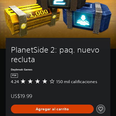
PlanetSide 2: paq. nuevo 
recluta
Daybreak Games
PS4
4.24
150 mil calificaciones
C
a
l
US$19.99
i
f
i
Agregar al carrito
c
a