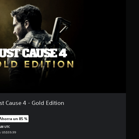
st Cause 4 - Gold Edition
Ahorra un 85 %
precio original de US$59.99
 AM UTC
s: US$59.99