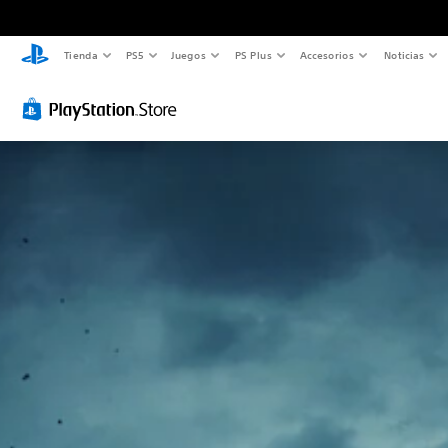
Tienda
PS5
Juegos
PS Plus
Accesorios
Noticias