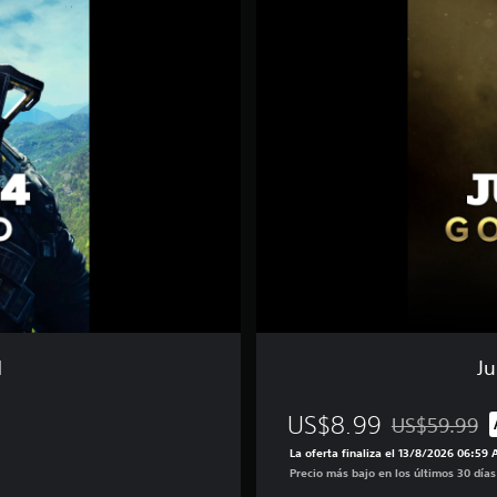
t
C
a
u
s
e
4
-
G
o
l
d
E
d
i
t
i
d
Ju
o
n
US$8.99
US$59.99
Rebajado del 
La oferta finaliza el 13/8/2026 06:59
Precio más bajo en los últimos 30 día