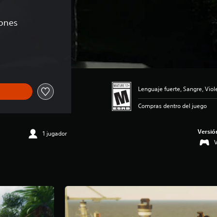
iones
e US$59.99
Lenguaje fuerte, Sangre, Viol
Compras dentro del juego
Versió
1 jugador
V