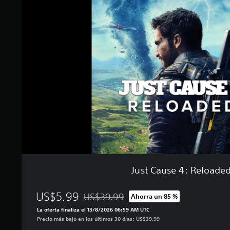
l
t
l
C
a
a
s
u
e
s
n
e
u
4
n
:
t
R
o
e
t
l
a
o
l
a
d
d
e
e
4
d
1
Just Cause 4: Reloade
m
i
l
US$5.99
US$39.99
Ahorra un 85 %
c
Rebajado del precio original de US$39.99
a
La oferta finaliza el 13/8/2026 06:59 AM UTC
l
Precio más bajo en los últimos 30 días: US$39.99
i