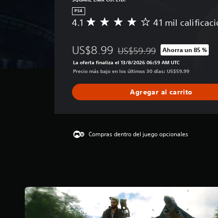
PS4
4.1
41 mil calificac
C
a
l
US$8.99
US$59.99
Ahorra un 85 %
i
Rebajado del precio original d
f
La oferta finaliza el 13/8/2026 06:59 AM UTC
i
Precio más bajo en los últimos 30 días: US$59.99
c
a
Agregar al carrito
c
i
ó
n
p
Compras dentro del juego opcionales
r
o
m
e
d
i
o
:
4