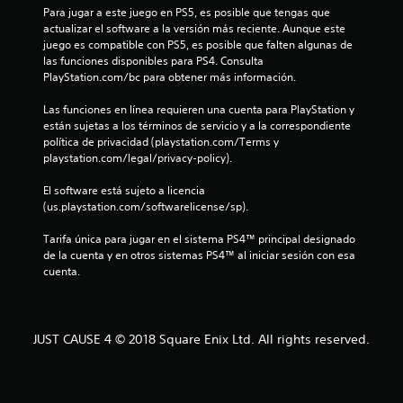
Para jugar a este juego en PS5, es posible que tengas que 
l
actualizar el software a la versión más reciente. Aunque este 
juego es compatible con PS5, es posible que falten algunas de 
a
las funciones disponibles para PS4. Consulta 
PlayStation.com/bc para obtener más información.
s
Las funciones en línea requieren una cuenta para PlayStation y 
d
están sujetas a los términos de servicio y a la correspondiente 
política de privacidad (playstation.com/Terms y 
e
playstation.com/legal/privacy-policy).
c
El software está sujeto a licencia 
(us.playstation.com/softwarelicense/sp).
i
Tarifa única para jugar en el sistema PS4™ principal designado 
n
de la cuenta y en otros sistemas PS4™ al iniciar sesión con esa 
cuenta.
c
o
JUST CAUSE 4 © 2018 Square Enix Ltd. All rights reserved.
e
s