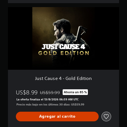
i
J
c
u
a
s
c
t
i
C
o
a
n
u
e
s
s
e
4
-
G
o
l
Just Cause 4 - Gold Edition
d
E
d
US$8.99
US$59.99
Ahorra un 85 %
Rebajado del precio original de US$59.99
i
La oferta finaliza el 13/8/2026 06:59 AM UTC
t
Precio más bajo en los últimos 30 días: US$59.99
i
o
Agregar al carrito
n