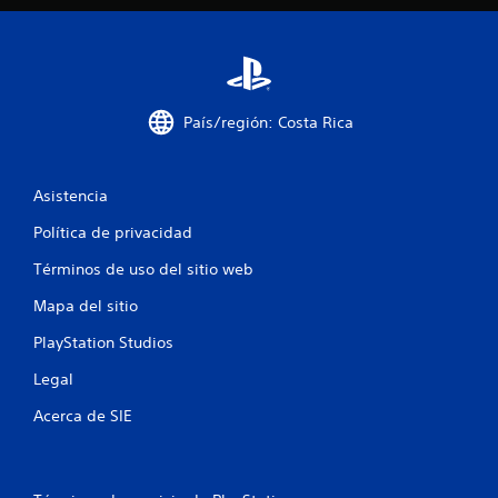
t
r
e
País/región: Costa Rica
l
l
Asistencia
a
Política de privacidad
s
Términos de uso del sitio web
e
Mapa del sitio
PlayStation Studios
n
Legal
u
Acerca de SIE
n
t