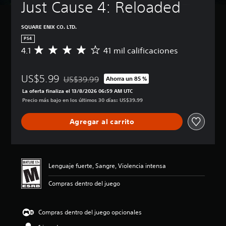
Just Cause 4: Reloaded
SQUARE ENIX CO. LTD.
PS4
4.1
41 mil calificaciones
C
a
l
US$5.99
i
US$39.99
Ahorra un 85 %
Rebajado del precio original de US$39.99
f
La oferta finaliza el 13/8/2026 06:59 AM UTC
i
Precio más bajo en los últimos 30 días: US$39.99
c
a
Agregar al carrito
c
i
ó
n
p
Lenguaje fuerte, Sangre, Violencia intensa
r
o
Compras dentro del juego
m
e
d
Compras dentro del juego opcionales
i
o