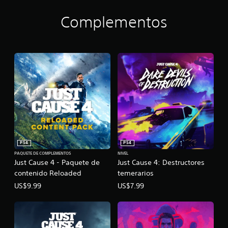
o
n
Complementos
PS4
PS4
PAQUETE DE COMPLEMENTOS
NIVEL
Just Cause 4 - Paquete de
Just Cause 4: Destructores
contenido Reloaded
temerarios
US$9.99
US$7.99