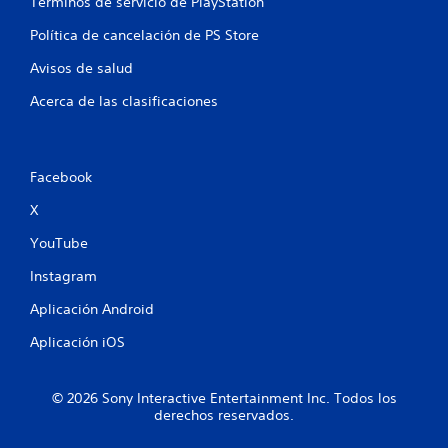
Términos de servicio de PlayStation
o
Política de cancelación de PS Store
t
Avisos de salud
a
Acerca de las clasificaciones
l
d
Facebook
e
X
4
YouTube
1
Instagram
9
Aplicación Android
Aplicación iOS
3
6
© 2026 Sony Interactive Entertainment Inc. Todos los
derechos reservados.
c