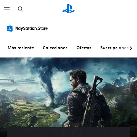
B
u
s
c
a
r
Más reciente
Colecciones
Ofertas
Suscripciones