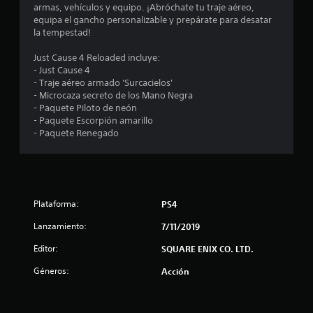
armas, vehículos y equipo. ¡Abróchate tu traje aéreo,
i
equipa el gancho personalizable y prepárate para desatar
la tempestad!
o
Just Cause 4 Reloaded incluye:
:
- Just Cause 4
- Traje aéreo armado 'Surcacielos'
4
- Microcaza secreto de los Mano Negra
- Paquete Piloto de neón
.
- Paquete Escorpión amarillo
- Paquete Renegado
1
e
s
Plataforma:
PS4
t
Lanzamiento:
7/11/2019
Editor:
r
SQUARE ENIX CO. LTD.
Géneros:
Acción
e
l