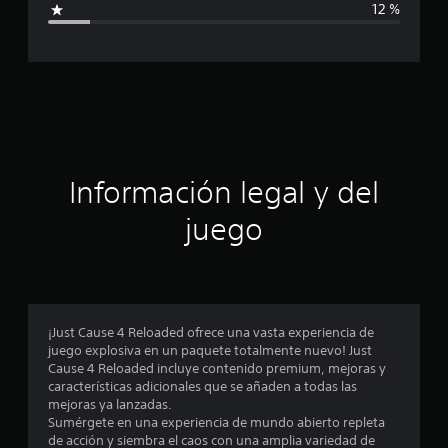
12 %
c
a
c
i
ó
Información legal y del
n
juego
p
r
o
¡Just Cause 4 Reloaded ofrece una vasta experiencia de
juego explosiva en un paquete totalmente nuevo! Just
m
Cause 4 Reloaded incluye contenido premium, mejoras y
características adicionales que se añaden a todas las
e
mejoras ya lanzadas.
Sumérgete en una experiencia de mundo abierto repleta
d
de acción y siembra el caos con una amplia variedad de