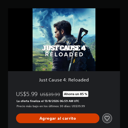
l
l
J
a
u
s
s
e
t
n
C
u
a
n
u
t
s
o
e
t
4
a
:
l
R
d
e
e
l
Just Cause 4: Reloaded
4
o
1
a
m
d
US$5.99
US$39.99
Ahorra un 85 %
Rebajado del precio original de US$39.99
i
e
La oferta finaliza el 13/8/2026 06:59 AM UTC
l
d
Precio más bajo en los últimos 30 días: US$39.99
c
a
l
Agregar al carrito
i
f