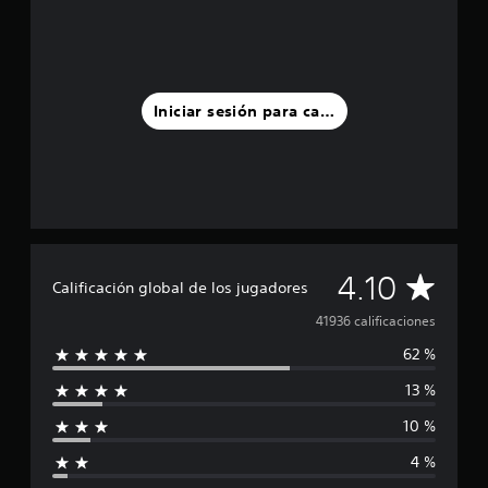
Iniciar sesión para calificar
C
4.10
Calificación global de los jugadores
a
41936 calificaciones
62 %
l
13 %
i
10 %
f
4 %
i