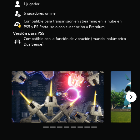
1 jugador
.
3
6 jugadores online
2
e
Compatible para transmisión en streaming en la nube en
s
PS5 y PS Portal solo con suscripción a Premium
t
Versión para PS5
r
Compatible con la función de vibración (mando inalámbrico
e
DualSense)
l
l
a
s
d
e
u
n
t
o
t
a
l
d
e
c
i