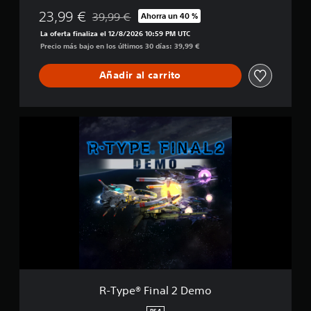
23,99 €
39,99 €
Ahorra un 40 %
Rebajado del precio original de 39,99 €
La oferta finaliza el 12/8/2026 10:59 PM UTC
Precio más bajo en los últimos 30 días: 39,99 €
Añadir al carrito
R
-
T
y
p
e
®
F
i
n
a
l
2
D
R-Type® Final 2 Demo
e
m