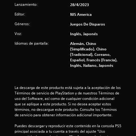
a
Lanzamiento:
28/4/2023
s
Editor:
NIS America
e
Géneros:
Juegos De Disparos
Voz:
Inglés, Japonés
n
Idiomas de pantalla:
Alemán, Chino
7
(Simplificado), Chino
(Tradicional), Coreano,
8
Español, Francés (Francia),
Inglés, Italiano, Japonés
9
c
La descarga de este producto está sujeta a la aceptación de los 
a
Términos de servicio de PlayStation y de nuestros Términos de 
uso del Software, así como de cualquier condición adicional 
l
que se aplique a este producto. Si no desea aceptar estos 
términos, no descargue este producto. Consulte los Términos 
i
de servicio para obtener información adicional importante.
f
Puedes descargar y reproducir este contenido en la consola PS5 
principal asociada a tu cuenta a través del ajuste “Uso 