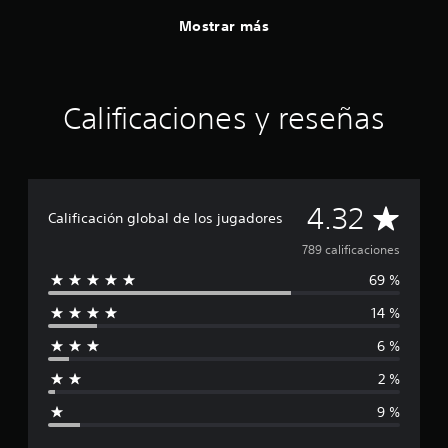
Mostrar más
Calificaciones y reseñas
C
4.32
Calificación global de los jugadores
a
789 calificaciones
69 %
l
14 %
i
6 %
f
2 %
i
9 %
c