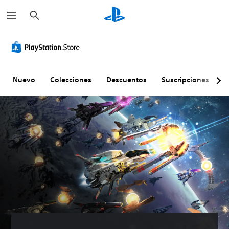
B
u
s
c
a
r
Nuevo
Colecciones
Descuentos
Suscripciones
E