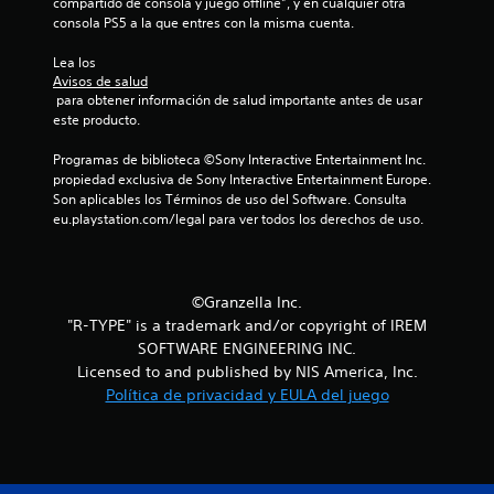
i
compartido de consola y juego offline”, y en cualquier otra 
consola PS5 a la que entres con la misma cuenta.
c
Lea los 
a
Avisos de salud
 para obtener información de salud importante antes de usar 
este producto.
c
Programas de biblioteca ©Sony Interactive Entertainment Inc. 
i
propiedad exclusiva de Sony Interactive Entertainment Europe. 
Son aplicables los Términos de uso del Software. Consulta 
o
eu.playstation.com/legal para ver todos los derechos de uso.
n
e
©Granzella Inc.
"R-TYPE" is a trademark and/or copyright of IREM
s
SOFTWARE ENGINEERING INC.
Licensed to and published by NIS America, Inc.
Política de privacidad y EULA del juego