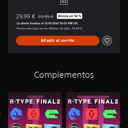
i
PS4
t
i
29,99 €
59,99 €
Ahorra un 50 %
o
Rebajado del precio original de 59,99 €
n
La oferta finaliza el 12/8/2026 10:59 PM UTC
Precio más bajo en los últimos 30 días: 59,99 €
Añadir al carrito
Complementos