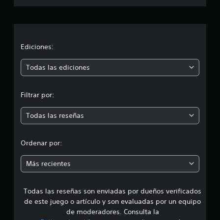
a
c
i
Ediciones:
ó
Todas las ediciones
n
Filtrar por:
m
Todas las reseñas
e
d
Ordenar por:
i
Más recientes
a
Todas las reseñas son enviadas por dueños verificados
d
de este juego o artículo y son evaluadas por un equipo
e
de moderadores. Consulta la