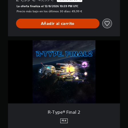
Rebajado del precio original de 49,99 €
c
La oferta finaliza el 12/8/2026 10:59 PM UTC
i
Precio más bajo en los últimos 30 días: 49,99 €
o
n
Añadir al carrito
e
s
R
-
T
y
p
e
®
F
i
n
a
l
2
R-Type® Final 2
PS4