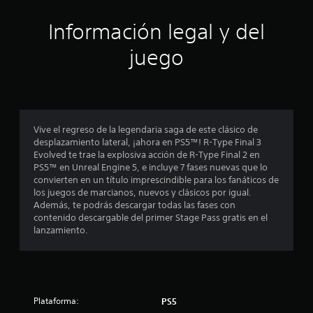
c
Información legal y del
i
juego
n
c
o
Vive el regreso de la legendaria saga de este clásico de
e
desplazamiento lateral, ¡ahora en PS5™! R-Type Final 3
Evolved te trae la explosiva acción de R-Type Final 2 en
s
PS5™ en Unreal Engine 5, e incluye 7 fases nuevas que lo
convierten en un título imprescindible para los fanáticos de
t
los juegos de marcianos, nuevos y clásicos por igual.
Además, te podrás descargar todas las fases con
r
contenido descargable del primer Stage Pass gratis en el
lanzamiento.
e
l
l
Plataforma:
PS5