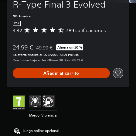
R-Type Final 3 Evolved
NIS America
PS5
4.32
789 calificaciones
C
a
l
24,99 €
i
49,99 €
Ahorra un 50 %
Rebajado del precio original de 49,99 €
f
La oferta finaliza el 12/8/2026 10:59 PM UTC
i
Precio más bajo en los últimos 30 días: 49,99 €
c
a
Añadir al carrito
c
i
ó
n
m
e
d
i
Miedo, Violencia
a
d
e
Juego online opcional
4