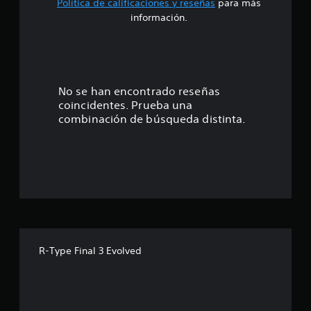
Política de calificaciones y reseñas
para más
4
información.
.
3
2
No se han encontrado reseñas
coincidentes. Prueba una
e
combinación de búsqueda distinta.
s
t
r
e
l
R-Type Final 3 Evolved
l
a