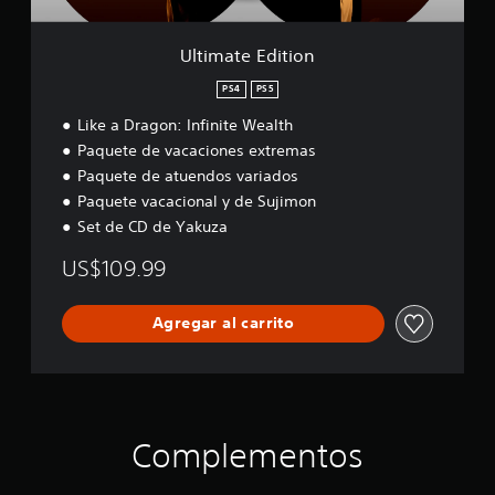
t
i
o
Ultimate Edition
n
PS4
PS5
Like a Dragon: Infinite Wealth
Paquete de vacaciones extremas
Paquete de atuendos variados
Paquete vacacional y de Sujimon
Set de CD de Yakuza
US$109.99
Agregar al carrito
Complementos