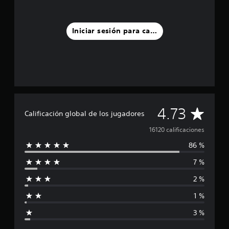
Iniciar sesión para calificar
C
4.73
Calificación global de los jugadores
a
16120 calificaciones
86 %
l
7 %
i
2 %
f
1 %
i
3 %
c