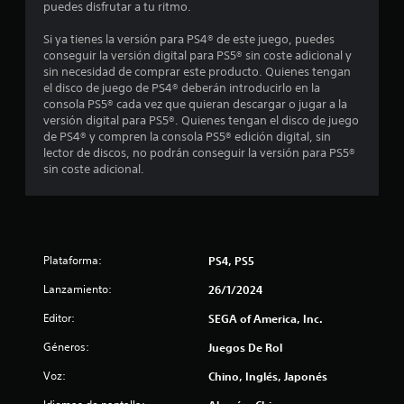
puedes disfrutar a tu ritmo.
l
Si ya tienes la versión para PS4® de este juego, puedes
a
conseguir la versión digital para PS5® sin coste adicional y
sin necesidad de comprar este producto. Quienes tengan
s
el disco de juego de PS4® deberán introducirlo en la
consola PS5® cada vez que quieran descargar o jugar a la
d
versión digital para PS5®. Quienes tengan el disco de juego
de PS4® y compren la consola PS5® edición digital, sin
e
lector de discos, no podrán conseguir la versión para PS5®
sin coste adicional.
c
i
n
Plataforma:
PS4, PS5
c
Lanzamiento:
26/1/2024
o
Editor:
SEGA of America, Inc.
Géneros:
e
Juegos De Rol
Voz:
Chino, Inglés, Japonés
s