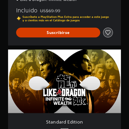
l
i
Incluido
US$69.99
f
Rebajado del precio original de US$69.99
i
Suscríbete a PlayStation Plus Extra para acceder a este juego
y a cientos más en el Catálogo de juegos
c
a
c
Suscribirse
i
o
n
S
e
t
s
a
n
d
a
r
d
E
d
i
t
i
o
Standard Edition
n