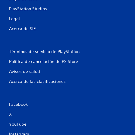
a
PlayStation Studios
l
Legal
i
Acerca de SIE
f
i
Términos de servicio de PlayStation
c
Política de cancelación de PS Store
a
Avisos de salud
c
Acerca de las clasificaciones
i
o
Facebook
n
X
e
YouTube
Instagram