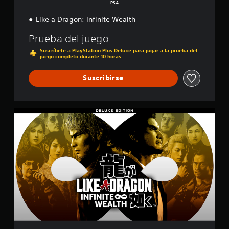
PS4
Like a Dragon: Infinite Wealth
Prueba del juego
Suscríbete a PlayStation Plus Deluxe para jugar a la prueba del
juego completo durante 10 horas
Suscribirse
D
e
l
u
x
e
E
d
i
t
i
o
n