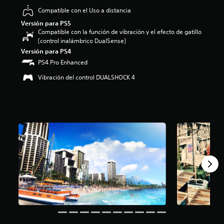
o
Compatible con el Uso a distancia
:
Versión para PS5
4
Compatible con la función de vibración y el efecto de gatillo
.
(control inalámbrico DualSense)
7
Versión para PS4
3
PS4 Pro Enhanced
e
s
Vibración del control DUALSHOCK 4
t
r
e
l
l
a
s
d
e
c
i
n
c
o
e
s