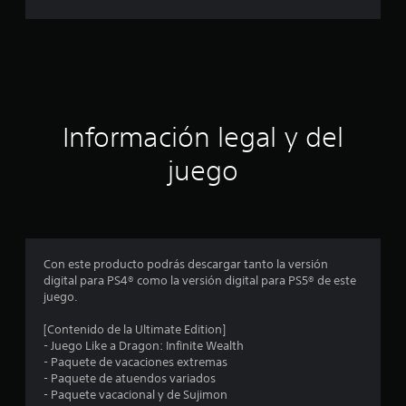
a
c
i
ó
Información legal y del
n
juego
p
r
o
Con este producto podrás descargar tanto la versión
digital para PS4® como la versión digital para PS5® de este
m
juego.
e
[Contenido de la Ultimate Edition]
- Juego Like a Dragon: Infinite Wealth
d
- Paquete de vacaciones extremas
- Paquete de atuendos variados
i
- Paquete vacacional y de Sujimon