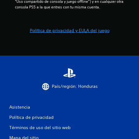
“Uso compartido de consola y juego offline”) y en cualquier otra 
o
consola PS5 a la que entres con tu misma cuenta.
t
a
Política de privacidad y EULA del juego
l
d
e
1
6
País/región: Honduras
1
2
Asistencia
0
Política de privacidad
Términos de uso del sitio web
c
Mapa del sitio