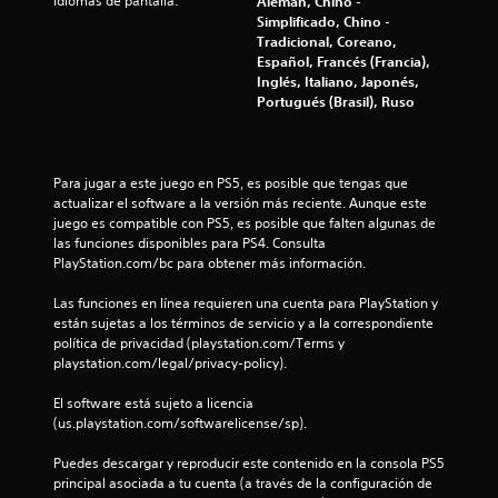
Idiomas de pantalla:
Alemán, Chino -
t
Simplificado, Chino -
Tradicional, Coreano,
r
Español, Francés (Francia),
Inglés, Italiano, Japonés,
e
Portugués (Brasil), Ruso
l
l
Para jugar a este juego en PS5, es posible que tengas que 
actualizar el software a la versión más reciente. Aunque este 
a
juego es compatible con PS5, es posible que falten algunas de 
las funciones disponibles para PS4. Consulta 
s
PlayStation.com/bc para obtener más información.
e
Las funciones en línea requieren una cuenta para PlayStation y 
están sujetas a los términos de servicio y a la correspondiente 
n
política de privacidad (playstation.com/Terms y 
playstation.com/legal/privacy-policy).
u
El software está sujeto a licencia 
(us.playstation.com/softwarelicense/sp).
n
Puedes descargar y reproducir este contenido en la consola PS5 
t
principal asociada a tu cuenta (a través de la configuración de 