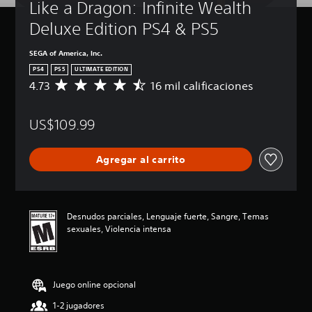
Like a Dragon: Infinite Wealth 
Deluxe Edition PS4 & PS5
SEGA of America, Inc.
PS4
PS5
ULTIMATE EDITION
4.73
16 mil calificaciones
C
a
l
US$109.99
i
f
i
Agregar al carrito
c
a
c
i
ó
Desnudos parciales, Lenguaje fuerte, Sangre, Temas
n
sexuales, Violencia intensa
p
r
o
m
Juego online opcional
e
d
1-2 jugadores
i