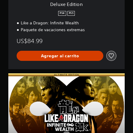
Deluxe Edition
PS4
PS5
Like a Dragon: Infinite Wealth
Paquete de vacaciones extremas
US$84.99
Agregar al carrito
U
l
t
i
m
a
t
e
E
d
i