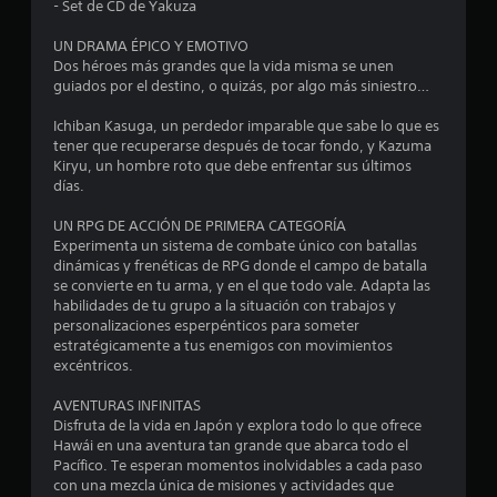
- Set de CD de Yakuza
o
UN DRAMA ÉPICO Y EMOTIVO
:
Dos héroes más grandes que la vida misma se unen
guiados por el destino, o quizás, por algo más siniestro…
4
Ichiban Kasuga, un perdedor imparable que sabe lo que es
.
tener que recuperarse después de tocar fondo, y Kazuma
Kiryu, un hombre roto que debe enfrentar sus últimos
7
días.
UN RPG DE ACCIÓN DE PRIMERA CATEGORÍA
3
Experimenta un sistema de combate único con batallas
dinámicas y frenéticas de RPG donde el campo de batalla
e
se convierte en tu arma, y en el que todo vale. Adapta las
habilidades de tu grupo a la situación con trabajos y
s
personalizaciones esperpénticos para someter
estratégicamente a tus enemigos con movimientos
t
excéntricos.
r
AVENTURAS INFINITAS
Disfruta de la vida en Japón y explora todo lo que ofrece
e
Hawái en una aventura tan grande que abarca todo el
Pacífico. Te esperan momentos inolvidables a cada paso
l
con una mezcla única de misiones y actividades que