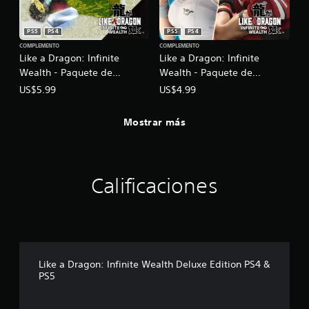
PS5
PS4
PS5
PS4
COMPLEMENTO
COMPLEMENTO
Like a Dragon: Infinite
Like a Dragon: Infinite
Wealth - Paquete de
Wealth - Paquete de
elaboración de
trabajos especiales PS4 &
US$5.99
US$4.99
equipamiento (mediano)
PS5
PS4 y PS5
Mostrar más
Calificaciones
Like a Dragon: Infinite Wealth Deluxe Edition PS4 &
PS5