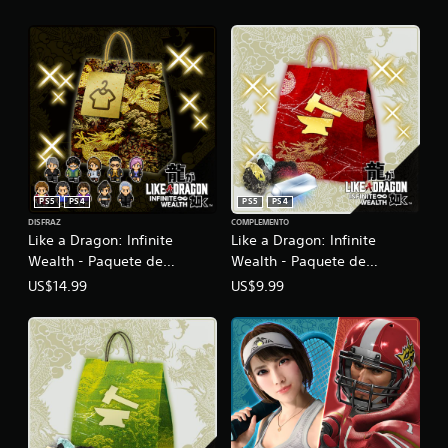
PS5
PS4
PS5
PS4
DISFRAZ
COMPLEMENTO
Like a Dragon: Infinite
Like a Dragon: Infinite
Wealth - Paquete de
Wealth - Paquete de
atuendos variados PS4 &
elaboración de
US$14.99
US$9.99
PS5
equipamiento (grande) PS4
y PS5