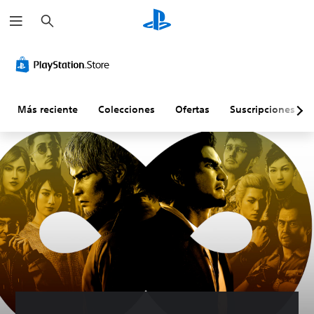
B
u
s
c
a
r
Más reciente
Colecciones
Ofertas
Suscripciones