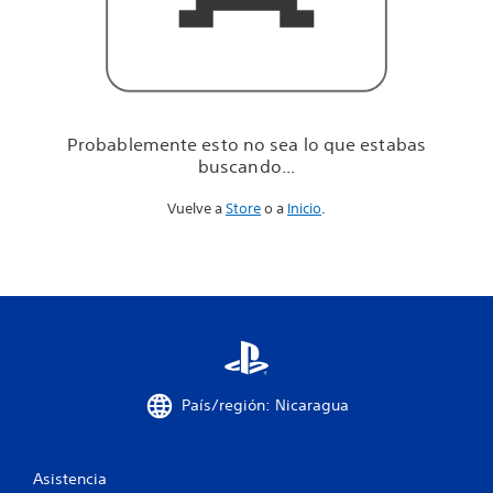
u
e
e
s
t
a
b
Probablemente esto no sea lo que estabas
a
buscando...
s
b
Vuelve a
Store
o a
Inicio
.
u
s
c
a
n
d
o
.
.
.
País/región: Nicaragua
Asistencia