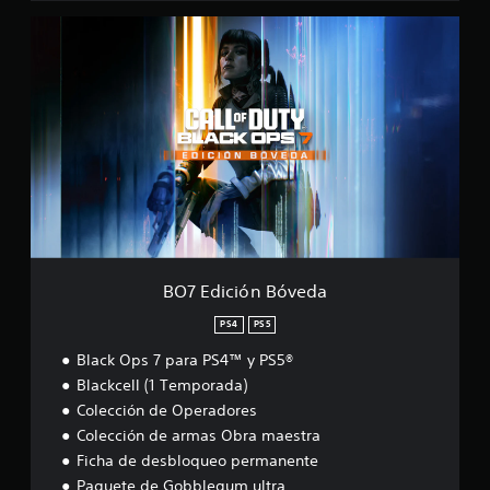
B
O
7
E
d
i
c
i
ó
n
B
ó
v
e
BO7 Edición Bóveda
d
a
PS4
PS5
Black Ops 7 para PS4™ y PS5®
Blackcell (1 Temporada)
Colección de Operadores
Colección de armas Obra maestra
Ficha de desbloqueo permanente
Paquete de Gobblegum ultra