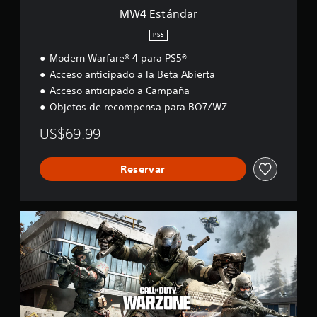
MW4 Estándar
PS5
Modern Warfare® 4 para PS5®
Acceso anticipado a la Beta Abierta
Acceso anticipado a Campaña
Objetos de recompensa para BO7/WZ
US$69.99
Reservar
C
a
l
l
o
f
D
u