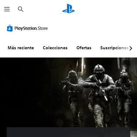
B
u
s
c
a
r
Más reciente
Colecciones
Ofertas
Suscripciones