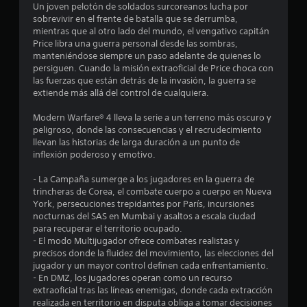
Un joven pelotón de soldados surcoreanos lucha por
sobrevivir en el frente de batalla que se derrumba,
mientras que al otro lado del mundo, el vengativo capitán
Price libra una guerra personal desde las sombras,
manteniéndose siempre un paso adelante de quienes lo
persiguen. Cuando la misión extraoficial de Price choca con
las fuerzas que están detrás de la invasión, la guerra se
extiende más allá del control de cualquiera.
Modern Warfare® 4 lleva la serie a un terreno más oscuro y
peligroso, donde las consecuencias y el recrudecimiento
llevan las historias de larga duración a un punto de
inflexión poderoso y emotivo.
- La Campaña sumerge a los jugadores en la guerra de
trincheras de Corea, el combate cuerpo a cuerpo en Nueva
York, persecuciones trepidantes por París, incursiones
nocturnas del SAS en Mumbai y asaltos a escala ciudad
para recuperar el territorio ocupado.
- El modo Multijugador ofrece combates realistas y
precisos donde la fluidez del movimiento, las elecciones del
jugador y un mayor control definen cada enfrentamiento.
- En DMZ, los jugadores operan como un recurso
extraoficial tras las líneas enemigas, donde cada extracción
realizada en territorio en disputa obliga a tomar decisiones