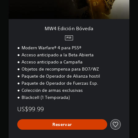
n
B
ó
v
e
MW4 Edición Bóveda
d
a
PS5
Modern Warfare® 4 para PS5®
Acceso anticipado a la Beta Abierta
Acceso anticipado a Campaña
Objetos de recompensa para BO7/WZ
Paquete de Operador de Alianza hostil
Paquete de Operador de Fuerzas Esp.
Colección de armas exclusivas
Blackcell (1 Temporada)
US$99.99
Reservar