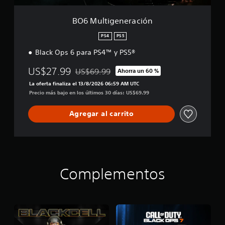
r
a
BO6 Multigeneración
c
i
PS4
PS5
ó
Black Ops 6 para PS4™ y PS5®
n
US$27.99
US$69.99
Ahorra un 60 %
Rebajado del precio original de US$69.99
La oferta finaliza el 13/8/2026 06:59 AM UTC
Precio más bajo en los últimos 30 días: US$69.99
Agregar al carrito
Complementos