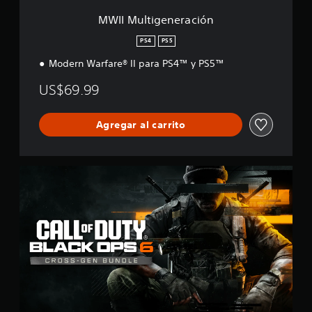
e
r
MWII Multigeneración
a
c
PS4
PS5
i
Modern Warfare® II para PS4™ y PS5™
ó
n
US$69.99
Agregar al carrito
B
O
6
M
u
l
t
i
g
e
n
e