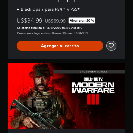
ó
Black Ops 7 para PS4™ y PS5®
n
US$34.99
US$69.99
Ahorra un 50 %
Rebajado del precio original de US$69.99
La oferta finaliza el 13/8/2026 06:59 AM UTC
Precio más bajo en los últimos 30 días: US$69.99
Agregar al carrito
M
W
I
I
I
M
u
l
t
i
g
e
n