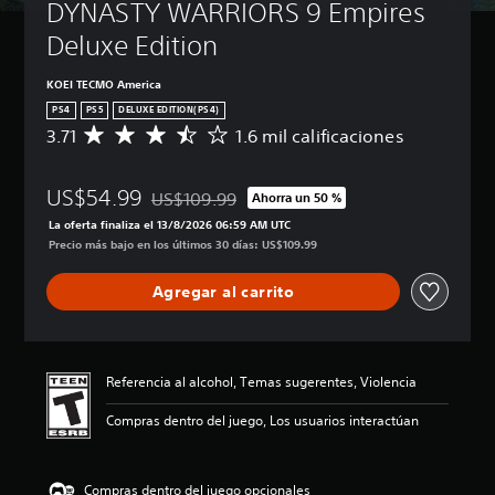
DYNASTY WARRIORS 9 Empires 
Deluxe Edition
KOEI TECMO America
PS4
PS5
DELUXE EDITION(PS4)
3.71
1.6 mil calificaciones
C
a
l
US$54.99
i
US$109.99
Ahorra un 50 %
Rebajado del precio original de US$109.99
f
La oferta finaliza el 13/8/2026 06:59 AM UTC
i
Precio más bajo en los últimos 30 días: US$109.99
c
a
Agregar al carrito
c
i
ó
n
p
Referencia al alcohol, Temas sugerentes, Violencia
r
o
Compras dentro del juego, Los usuarios interactúan
m
e
d
Compras dentro del juego opcionales
i