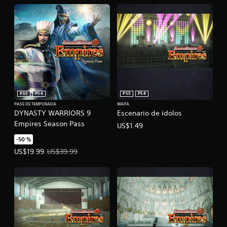
PS5
PS4
PS5
PS4
PASE DE TEMPORADA
MAPA
DYNASTY WARRIORS 9
Escenario de ídolos
Empires Season Pass
US$1.49
-50 %
Precio de la oferta: US$19.99. Precio original: US$39.99.
US$19.99
US$39.99