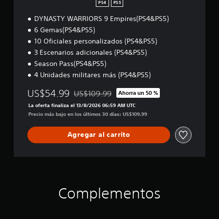
S
PS4
PS5
4
DYNASTY WARRIORS 9 Empires(PS4&PS5)
)
6 Gemas(PS4&PS5)
10 Oficiales personalizados (PS4&PS5)
3 Escenarios adicionales (PS4&PS5)
Season Pass(PS4&PS5)
4 Unidades militares más (PS4&PS5)
US$54.99
US$109.99
Ahorra un 50 %
Rebajado del precio original de US$109.99
La oferta finaliza el 13/8/2026 06:59 AM UTC
Precio más bajo en los últimos 30 días: US$109.99
Agregar al carrito
Complementos