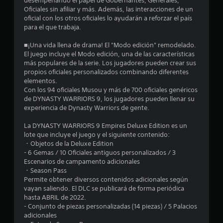
desempeñando el papel de Gobernantes, Generales,
Oficiales sin afiliar y más. Además, las interacciones de un
a
oficial con los otros oficiales lo ayudarán a reforzar el país
para el que trabaja.
s
■¡Una vida llena de drama! El "Modo edición" remodelado.
d
El juego incluye el Modo edición, una de las características
más populares de la serie. Los jugadores pueden crear sus
e
propios oficiales personalizados combinando diferentes
elementos.
c
Con los 94 oficiales Musou y más de 700 oficiales genéricos
de DYNASTY WARRIORS 9, los jugadores pueden llenar su
i
experiencia de Dynasty Warriors de gente.
n
La DYNASTY WARRIORS 9 Empires Deluxe Edition es un
lote que incluye el juego y el siguiente contenido:
c
・Objetos de la Deluxe Edition
- 6 Gemas / 10 Oficiales antiguos personalizados / 3
o
Escenarios de campamento adicionales
・Season Pass
e
Permite obtener diversos contenidos adicionales según
vayan saliendo. El DLC se publicará de forma periódica
hasta ABRIL de 2022.
s
- Conjunto de piezas personalizadas (14 piezas) / 5 Palacios
adicionales
t