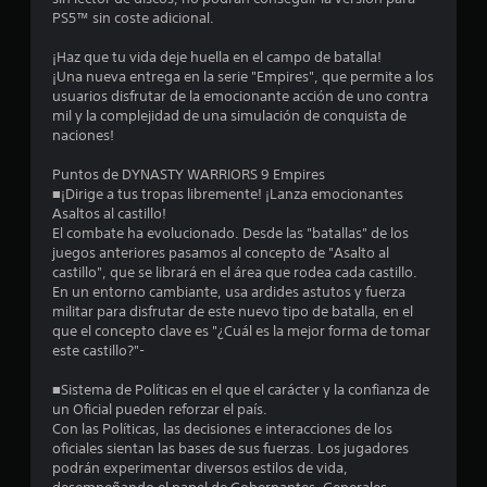
o
PS5™ sin coste adicional.
:
¡Haz que tu vida deje huella en el campo de batalla!
3
¡Una nueva entrega en la serie "Empires", que permite a los
usuarios disfrutar de la emocionante acción de uno contra
.
mil y la complejidad de una simulación de conquista de
naciones!
7
Puntos de DYNASTY WARRIORS 9 Empires
■¡Dirige a tus tropas libremente! ¡Lanza emocionantes
1
Asaltos al castillo!
El combate ha evolucionado. Desde las "batallas" de los
e
juegos anteriores pasamos al concepto de "Asalto al
castillo", que se librará en el área que rodea cada castillo.
s
En un entorno cambiante, usa ardides astutos y fuerza
militar para disfrutar de este nuevo tipo de batalla, en el
t
que el concepto clave es "¿Cuál es la mejor forma de tomar
este castillo?"-
r
■Sistema de Políticas en el que el carácter y la confianza de
e
un Oficial pueden reforzar el país.
Con las Políticas, las decisiones e interacciones de los
l
oficiales sientan las bases de sus fuerzas. Los jugadores
podrán experimentar diversos estilos de vida,
l