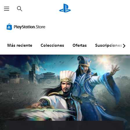
B
u
s
c
a
r
Más reciente
Colecciones
Ofertas
Suscripciones