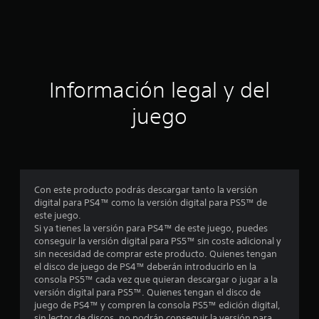
a
c
i
ó
Información legal y del
n
juego
p
r
o
Con este producto podrás descargar tanto la versión
digital para PS4™ como la versión digital para PS5™ de
m
este juego.
Si ya tienes la versión para PS4™ de este juego, puedes
e
conseguir la versión digital para PS5™ sin coste adicional y
sin necesidad de comprar este producto. Quienes tengan
d
el disco de juego de PS4™ deberán introducirlo en la
consola PS5™ cada vez que quieran descargar o jugar a la
i
versión digital para PS5™. Quienes tengan el disco de
juego de PS4™ y compren la consola PS5™ edición digital,
sin lector de discos, no podrán conseguir la versión para