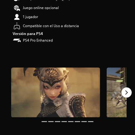
o
Juego online opcional
:
3
1 jugador
.
Compatible con el Uso a distancia
7
1
Versión para PS4
e
PS4 Pro Enhanced
s
t
r
e
l
l
a
s
d
e
c
i
n
c
o
e
s