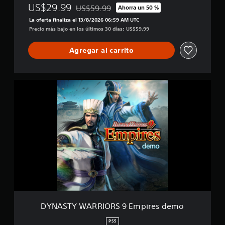
a
US$29.99
)
US$59.99
Ahorra un 50 %
l
Rebajado del precio original de US$59.99
i
La oferta finaliza el 13/8/2026 06:59 AM UTC
f
Precio más bajo en los últimos 30 días: US$59.99
i
c
Agregar al carrito
a
c
i
o
D
n
Y
e
N
s
A
S
T
Y
W
A
R
R
I
O
R
DYNASTY WARRIORS 9 Empires demo
S
9
PS5