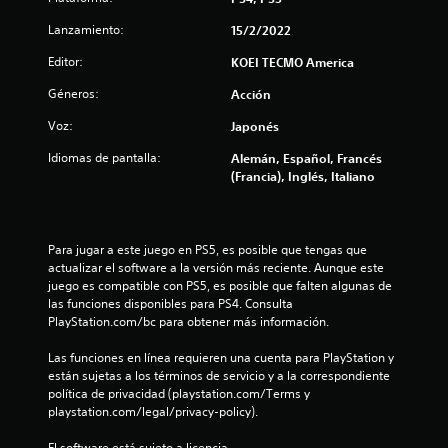
t
Lanzamiento:
15/2/2022
a
Editor:
KOEI TECMO America
l
Géneros:
Acción
Voz:
Japonés
d
Idiomas de pantalla:
Alemán, Español, Francés
e
(Francia), Inglés, Italiano
1
6
Para jugar a este juego en PS5, es posible que tengas que 
actualizar el software a la versión más reciente. Aunque este 
0
juego es compatible con PS5, es posible que falten algunas de 
las funciones disponibles para PS4. Consulta 
1
PlayStation.com/bc para obtener más información.
c
Las funciones en línea requieren una cuenta para PlayStation y 
están sujetas a los términos de servicio y a la correspondiente 
a
política de privacidad (playstation.com/Terms y 
playstation.com/legal/privacy-policy).
l
El software está sujeto a licencia 