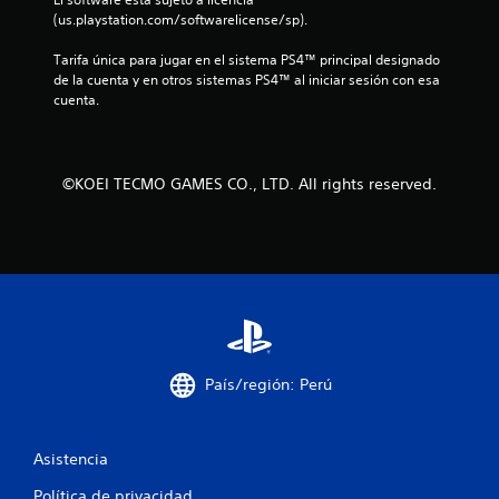
i
(us.playstation.com/softwarelicense/sp).
f
Tarifa única para jugar en el sistema PS4™ principal designado 
de la cuenta y en otros sistemas PS4™ al iniciar sesión con esa 
i
cuenta.
c
a
©KOEI TECMO GAMES CO., LTD. All rights reserved.
c
i
o
n
País/región: Perú
e
s
Asistencia
Política de privacidad