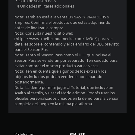
・Extra de Season Pass
- 4 Unidades militares adicionales
r
Nota: También está a la venta DYNASTY WARRIORS 9
e
Empires. Confirma el producto que estás adquiriendo
antes de finalizar la compra.
l
Nota: Consulta nuestro sitio web
(https://www.koeitecmoamerica.com/dw9e/) para ver
l
detalles sobre el contenido y el calendario del DLC previsto
para el Season Pas.
a
Nota: Tanto el Season Pass como el DLC que incluye el
Season Pass se venderán por separado. Ten cuidado para
s
evitar comprar el mismo producto varias veces.
Nota: Ten en cuenta que algunos de los extras y los
e
objetos incluidos podrían venderse por separado
posteriormente.
n
Nota: La demo permite jugar al Tutorial, que incluye un
Asalto al castillo, y usar el Modo edición. Podrás usar los
u
oficiales personalizados creados en la demo para la versión
completa del juego en la misma plataforma.
n
t
o
Plataforma:
PS4, PS5