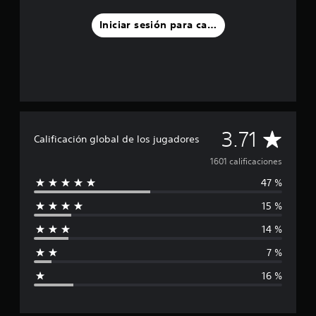
Iniciar sesión para calificar
C
3.71
Calificación global de los jugadores
a
1601 calificaciones
47 %
l
15 %
i
14 %
f
7 %
i
16 %
c