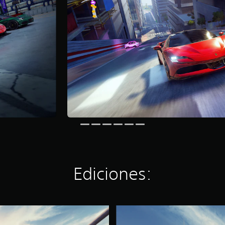
Ediciones:
A
s