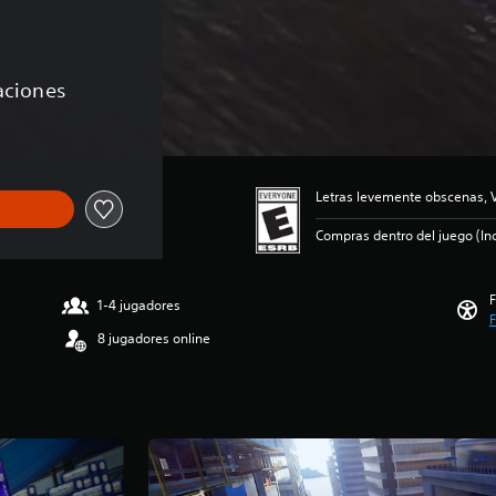
caciones
Letras levemente obscenas, 
Compras dentro del juego (Inc
F
1-4 jugadores
F
8 jugadores online