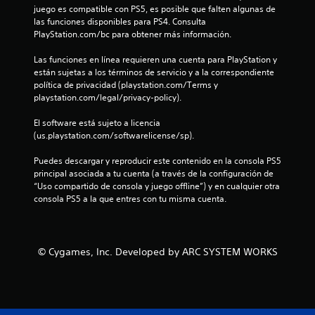
juego es compatible con PS5, es posible que falten algunas de 
i
las funciones disponibles para PS4. Consulta 
PlayStation.com/bc para obtener más información.
f
Las funciones en línea requieren una cuenta para PlayStation y 
i
están sujetas a los términos de servicio y a la correspondiente 
política de privacidad (playstation.com/Terms y 
playstation.com/legal/privacy-policy).
c
El software está sujeto a licencia 
a
(us.playstation.com/softwarelicense/sp).
c
Puedes descargar y reproducir este contenido en la consola PS5 
principal asociada a tu cuenta (a través de la configuración de 
i
“Uso compartido de consola y juego offline”) y en cualquier otra 
consola PS5 a la que entres con tu misma cuenta.
o
n
© Cygames, Inc. Developed by ARC SYSTEM WORKS
e
s