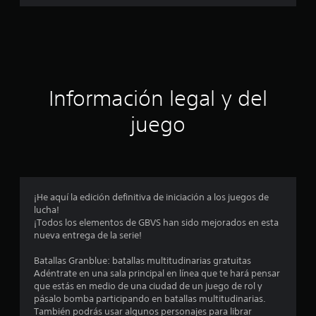
a
c
i
ó
Información legal y del
n
juego
p
r
o
¡He aquí la edición definitiva de iniciación a los juegos de
lucha!
m
¡Todos los elementos de GBVS han sido mejorados en esta
nueva entrega de la serie!
e
Batallas Granblue: batallas multitudinarias gratuitas
d
Adéntrate en una sala principal en línea que te hará pensar
que estás en medio de una ciudad de un juego de rol y
i
pásalo bomba participando en batallas multitudinarias.
También podrás usar algunos personajes para librar