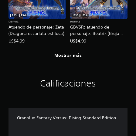
PS5
PS4
PS5
PS4
DISFRAZ
DISFRAZ
Atuendo de personaje: Zeta
GBVSR: atuendo de
(Dragona escarlata estilosa)
personaje: Beatrix (Bruja
índigo)
US$4.99
US$4.99
Mostrar más
Calificaciones
Granblue Fantasy Versus: Rising Standard Edition