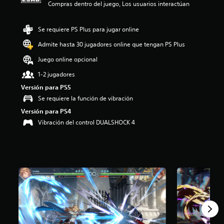
Compras dentro del juego, Los usuarios interactúan
o
:
4
Se requiere PS Plus para jugar online
.
Admite hasta 30 jugadores online que tengan PS Plus
4
5
Juego online opcional
e
s
1-2 jugadores
t
Versión para PS5
r
Se requiere la función de vibración
e
l
Versión para PS4
l
Vibración del control DUALSHOCK 4
a
s
d
e
c
i
n
c
o
e
s