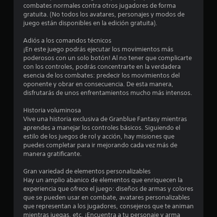
o
combates normales contra otros jugadores de forma
gratuita. (No todos los avatares, personajes y modos de
:
juego están disponibles en la edición gratuita).
4
Adiós a los comandos técnicos
¡En este juego podrás ejecutar los movimientos más
.
poderosos con un solo botón! Al no tener que complicarte
con los controles, podrás concentrarte en la verdadera
4
esencia de los combates: predecir los movimientos del
oponente y obrar en consecuencia. De esta manera,
disfrutarás de unos enfrentamientos mucho más intensos.
5
Historia voluminosa
e
Vive una historia exclusiva de Granblue Fantasy mientras
aprendes a manejar los controles básicos. Siguiendo el
s
estilo de los juegos de rol y acción, hay misiones que
puedes completar para ir mejorando cada vez más de
t
manera gratificante.
r
Gran variedad de elementos personalizables
Hay un amplio abanico de elementos que enriquecen la
e
experiencia que ofrece el juego: diseños de armas y colores
que se pueden usar en combate, avatares personalizables
l
que representan a los jugadores, consejeros que te animan
mientras juegas, etc. ¡Encuentra a tu personaje y arma