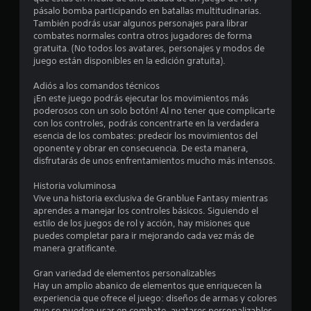
t
pásalo bomba participando en batallas multitudinarias.
También podrás usar algunos personajes para librar
r
combates normales contra otros jugadores de forma
gratuita. (No todos los avatares, personajes y modos de
e
juego están disponibles en la edición gratuita).
l
Adiós a los comandos técnicos
¡En este juego podrás ejecutar los movimientos más
l
poderosos con un solo botón! Al no tener que complicarte
con los controles, podrás concentrarte en la verdadera
a
esencia de los combates: predecir los movimientos del
oponente y obrar en consecuencia. De esta manera,
s
disfrutarás de unos enfrentamientos mucho más intensos.
e
Historia voluminosa
Vive una historia exclusiva de Granblue Fantasy mientras
n
aprendes a manejar los controles básicos. Siguiendo el
estilo de los juegos de rol y acción, hay misiones que
u
puedes completar para ir mejorando cada vez más de
manera gratificante.
n
Gran variedad de elementos personalizables
t
Hay un amplio abanico de elementos que enriquecen la
experiencia que ofrece el juego: diseños de armas y colores
que se pueden usar en combate, avatares personalizables