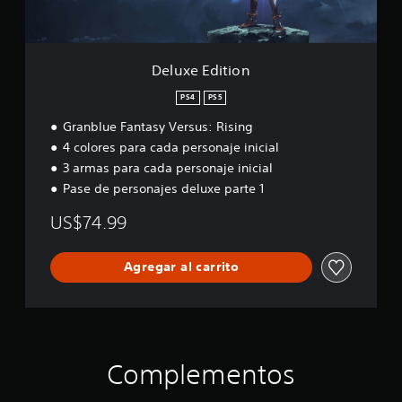
i
o
n
Deluxe Edition
PS4
PS5
Granblue Fantasy Versus: Rising
4 colores para cada personaje inicial
3 armas para cada personaje inicial
Pase de personajes deluxe parte 1
US$74.99
Agregar al carrito
Complementos