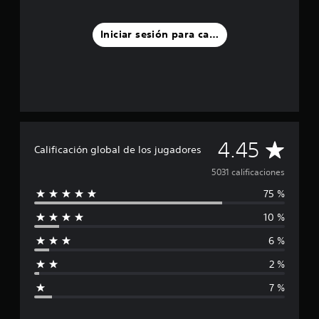
Iniciar sesión para calificar
C
4.45
Calificación global de los jugadores
a
5031 calificaciones
75 %
l
10 %
i
6 %
f
2 %
i
7 %
c