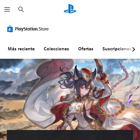
B
u
s
c
a
r
Más reciente
Colecciones
Ofertas
Suscripciones