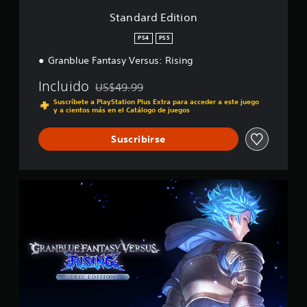
i
o
f
Standard Edition
n
i
c
PS4
PS5
a
Granblue Fantasy Versus: Rising
c
i
Incluido
US$49.99
o
Rebajado del precio original de US$49.99
n
Suscríbete a PlayStation Plus Extra para acceder a este juego
y a cientos más en el Catálogo de juegos
e
s
Suscribirse
F
r
e
e
E
d
i
t
i
o