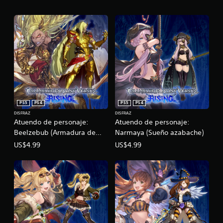
PS5
PS4
PS5
PS4
DISFRAZ
DISFRAZ
Atuendo de personaje:
Atuendo de personaje:
Beelzebub (Armadura de
Narmaya (Sueño azabache)
gobernante áureo)
US$4.99
US$4.99