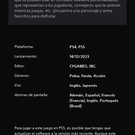
o
que representan a los jugadores, consejeros que te animan
t
mientras juegas, etc. ¡Encuentra a tu personaje y arma
favoritos para disfrutar
a
l
d
Plataforma:
PS4, PS5
e
Lanzamiento:
14/12/2023
5
Editor:
CYGAMES, INC.
Géneros:
Pelea, Fiesta, Acción
0
Voz:
Inglés, Japonés
3
Idiomas de pantalla:
Alemán, Español, Francés
1
(Francia), Inglés, Portugués
(Brasil)
c
a
Para jugar a este juego en PS5, es posible que tengas que 
l
actualizar el software a la versión más reciente. Aunque este 