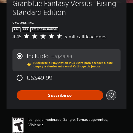
Granblue Fantasy Versus: Rising 
Standard Edition
CYGAMES, INC.
PS4
PS5
STANDARD EDITION
4.45
5 mil calificaciones
C
a
l
i
Incluido
US$49.99
f
Rebajado del precio original de US$49.99
Suscríbete a PlayStation Plus Extra para acceder a este
i
juego y a cientos más en el Catálogo de juegos
c
a
US$49.99
c
i
ó
Suscribirse
n
p
r
o
m
Lenguaje moderado, Sangre, Temas sugerentes,
e
Violencia
d
i