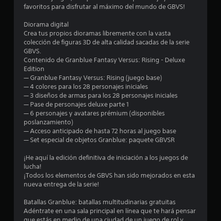
l
favoritos para disfrutar al máximo del mundo de GBVS!
a
Diorama digital
Crea tus propios dioramas libremente con la vasta
s
colección de figuras 3D de alta calidad sacadas de la serie
GBVS.
d
Contenido de Granblue Fantasy Versus: Rising - Deluxe
Edition
e
— Granblue Fantasy Versus: Rising (juego base)
— 4 colores para los 28 personajes iniciales
c
— 3 diseños de armas para los 28 personajes iniciales
— Pase de personajes deluxe parte 1
i
— 6 personajes y avatares prémium (disponibles
poslanzamiento)
n
— Acceso anticipado de hasta 72 horas al juego base
— Set especial de objetos Granblue: paquete GBVSR
c
¡He aquí la edición definitiva de iniciación a los juegos de
o
lucha!
¡Todos los elementos de GBVS han sido mejorados en esta
e
nueva entrega de la serie!
Batallas Granblue: batallas multitudinarias gratuitas
s
Adéntrate en una sala principal en línea que te hará pensar
que estás en medio de una ciudad de un juego de rol y