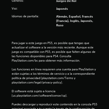
Géneros:
Juegos De Rol
i
Voz:
Japonés
f
Idiomas de pantalla:
Alemán, Español, Francés
(Francia), Inglés, Japonés,
i
Ruso
c
a
Para jugar a este juego en PS5, es posible que tengas que 
actualizar el software a la versión más reciente. Aunque este 
juego es compatible con PS5, es posible que falten algunas de 
c
las funciones disponibles para PS4. Consulta 
PlayStation.com/bc para obtener más información.
i
Las funciones en línea requieren una cuenta para PlayStation y 
o
están sujetas a los términos de servicio y a la correspondiente 
política de privacidad (playstation.com/Terms y 
n
playstation.com/legal/privacy-policy).
e
El software está sujeto a licencia 
(us.playstation.com/softwarelicense/sp).
s
Puedes descargar y reproducir este contenido en la consola PS5 
principal asociada a tu cuenta (a través de la configuración de 