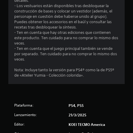
o
detalles.
- Los vestuarios están disponibles tras desbloquear la
t
construcción de bases y colocar un vestidor (además, el
personaje en cuestión debe haberse unido al grupo).
a
Puedes obtener los accesorios en el baúl y consultar las
recetas tras desbloquear la síntesis.
l
- Ten en cuenta que hay otras ediciones que contienen
este producto. Ten cuidado para no comprar lo mismo dos
d
veces.
- Ten en cuenta que el juego principal también se vende
e
por separado. Ten cuidado para no comprar lo mismo dos
veces.
4
Nota: Incluye tanto la versión para PS4® como la de PS5®
de «Atelier Yumia - Colección colorida».
2
1
6
Plataforma:
PS4, PS5
c
Lanzamiento:
21/3/2025
a
Editor:
KOEI TECMO America
l