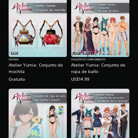
n
t
e
e
l
g
a
m
e
p
PS5
PS5
PS4
l
DISFRAZ
PAQUETE DE COMPLEMENTOS
a
Atelier Yumia: Conjunto de
Atelier Yumia: Conjunto de
y
mochila
ropa de baño
o
Gratuito
US$14.99
l
a
e
x
p
e
r
i
e
n
c