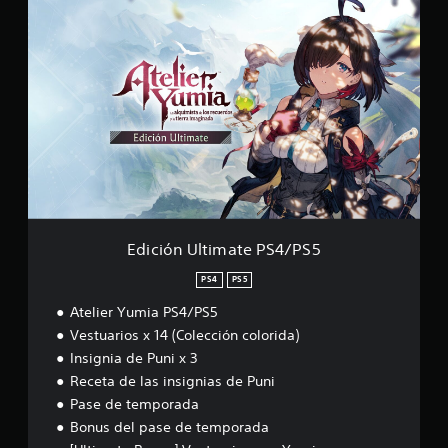
l
E
c
o
d
u
s
i
a
a
c
l
d
i
q
a
ó
u
p
n
i
t
U
e
a
l
r
t
t
m
i
i
o
v
m
m
o
a
e
s
t
Edición Ultimate PS4/PS5
n
.
e
t
P
PS4
PS5
o
S
.
Atelier Yumia PS4/PS5
4
/
Vestuarios x 14 (Colección colorida)
P
P
Insignia de Puni x 3
S
a
Receta de las insignias de Puni
5
u
Pase de temporada
s
Bonus del pase de temporada
a