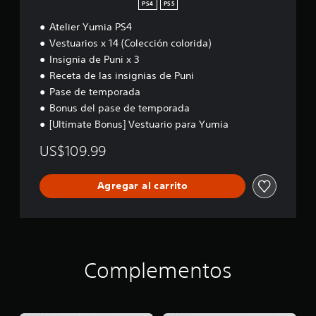
P
PS4
PS5
e
S
g
Atelier Yumia PS4
4
o
Vestuarios x 14 (Colección colorida)
e
n
Insignia de Puni x 3
c
Receta de las insignias de Puni
u
Pase de temporada
a
Bonus del pase de temporada
l
q
[Ultimate Bonus] Vestuario para Yumia
u
i
US$109.99
e
r
m
Agregar al carrito
o
m
e
n
t
o
Complementos
d
u
r
a