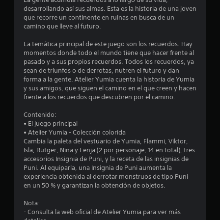
t
e
desarrollando así sus almas. Esta es la historia de una joven
l
que recorre un continente en ruinas en busca de un
r
o
camino que lleve al futuro.
d
e
e
La temática principal de este juego son los recuerdos. Hay
j
momentos donde todo el mundo tiene que hacer frente al
l
a
pasado y a sus propios recuerdos. Todos los recuerdos, ya
s
sean de triunfos o de derrotas, nutren el futuro y dan
l
t
forma a la gente. Atelier Yumia cuenta la historia de Yumia
e
y sus amigos, que siguen el camino en el que creen y hacen
a
.
frente a los recuerdos que descubren por el camino.
s
Contenido:
• El juego principal
e
• Atelier Yumia - Colección colorida
Cambia la paleta del vestuario de Yumia, Flammi, Viktor,
n
Isla, Rutger, Nina y Lenja (2 por personaje, 14 en total), tres
accesorios Insignia de Puni, y la receta de las insignias de
u
Puni. Al equiparla, una Insignia de Puni aumenta la
experiencia obtenida al derrotar monstruos de tipo Puni
n
en un 50 % y garantizan la obtención de objetos.
t
Nota:
- Consulta la web oficial de Atelier Yumia para ver más