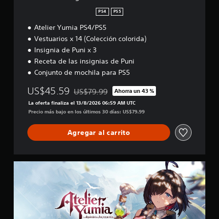
P
S
s
a
u
4
PS4
PS5
l
P
e
/
r
u
Atelier Yumia PS4/PS5
d
P
e
e
e
S
Vestuarios x 14 (Colección colorida)
d
d
s
5
Insignia de Puni x 3
e
e
j
d
s
Receta de las insignias de Puni
u
o
r
g
Conjunto de mochila para PS5
r
e
a
.
v
r
US$45.59
US$79.99
Ahorra un 43 %
i
Rebajado del precio original de US$79.99
s
s
La oferta finaliza el 13/8/2026 06:59 AM UTC
i
a
Precio más bajo en los últimos 30 días: US$79.99
n
r
t
l
Agregar al carrito
e
a
n
i
e
n
r
f
D
a
o
i
c
r
g
t
m
i
i
a
t
v
c
a
a
i
l