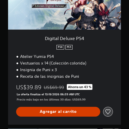
d
ó
D
a
n
e
l
d
l
a
e
u
r
t
x
e
u
e
s
t
P
i
Digital Deluxe PS4
o
S
s
r
4
PS4
PS5
t
i
e
a
Atelier Yumia PS4
n
l
Vestuarios x 14 (Colección colorida)
c
d
i
Insignia de Puni x 3
e
a
Receta de las insignias de Puni
l
d
g
e
US$39.89
US$69.99
a
Ahorra un 43 %
l
Rebajado del precio original de US$69.99
m
La oferta finaliza el 13/8/2026 06:59 AM UTC
o
e
Precio más bajo en los últimos 30 días: US$69.99
s
p
g
l
a
Agregar al carrito
a
t
y
i
e
l
n