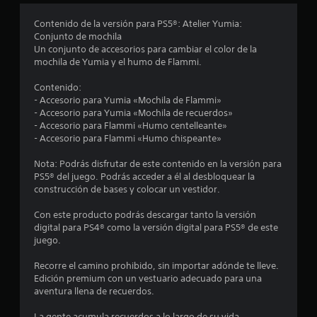
l
v
e
Contenido de la versión para PS5®: Atelier Yumia:
a
r
Conjunto de mochila
a
Un conjunto de accesorios para cambiar el color de la
s
l
mochila de Yumia y el humo de Flammi.
j
d
u
Contenido:
e
- Accesorio para Yumia «Mochila de Flammi»
e
g
- Accesorio para Yumia «Mochila de recuerdos»
o
- Accesorio para Flammi «Humo centelleante»
c
e
- Accesorio para Flammi «Humo chispeante»
x
i
a
Nota: Podrás disfrutar de este contenido en la versión para
c
PS5® del juego. Podrás acceder a él al desbloquear la
n
t
construcción de bases y colocar un vestidor.
a
c
m
Con este producto podrás descargar tanto la versión
e
digital para PS4® como la versión digital para PS5® de este
n
o
juego.
t
e
e
Recorre el camino prohibido, sin importar adónde te lleve.
d
Edición premium con un vestuario adecuado para una
o
s
aventura llena de recuerdos.
n
d
La gente acumula recuerdos a lo largo de su vida,