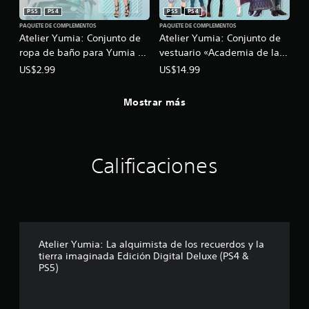
i
PS5
PS4
PS5
PS4
a
PAQUETE DE COMPLEMENTOS
PAQUETE DE COMPLEMENTOS
c
Atelier Yumia: Conjunto de
Atelier Yumia: Conjunto de
i
ropa de baño para Yumia y
vestuario «Academia de la
n
Flammi
fantasía»
US$2.99
US$14.99
e
m
á
Mostrar más
t
i
c
a
(
Calificaciones
s
o
l
o
e
l
Atelier Yumia: La alquimista de los recuerdos y la
j
tierra imaginada Edición Digital Deluxe (PS4 &
u
PS5)
e
g
o
o