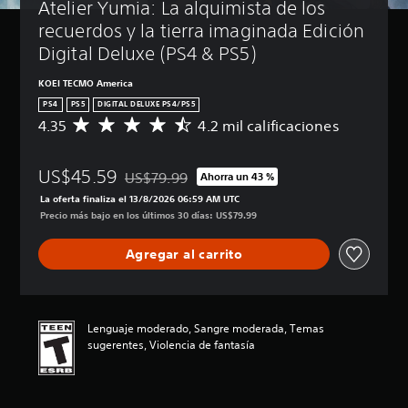
Atelier Yumia: La alquimista de los 
c
b
e
l
d
i
á
j
recuerdos y la tierra imaginada Edición 
e
u
ó
s
Digital Deluxe (PS4 & PS5)
s
e
n
i
r
g
d
c
KOEI TECMO America
e
o
e
a
d
PS4
PS5
DIGITAL DELUXE PS4/PS5
s
l
)
u
4.35
4.2 mil calificaciones
o
C
c
c
P
l
a
o
i
u
a
l
n
r
e
US$45.59
m
i
US$79.99
Ahorra un 43 %
Rebajado del precio original de US$79.99
y
d
t
e
f
La oferta finaliza el 13/8/2026 06:59 AM UTC
s
e
n
r
i
Precio más bajo en los últimos 30 días: US$79.99
i
s
t
c
o
l
r
e
a
l
Agregar al carrito
e
e
i
c
P
n
d
n
i
u
c
u
c
ó
e
i
c
l
n
d
a
i
u
p
Lenguaje moderado, Sangre moderada, Temas
e
r
r
y
r
sugerentes, Violencia de fantasía
s
l
e
e
o
j
o
l
s
m
u
s
d
u
e
g
v
e
b
d