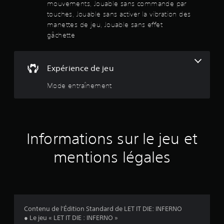
n
mouvements, Jouable sans commande par
t
touches, Jouable sans activer la vibration des
p
manettes de jeu, Jouable sans effet
r
gâchette
o
p
o
s
Expérience de jeu
é
e
Mode entraînement
s
.
J
o
Informations sur le jeu et
u
a
mentions légales
b
l
e
s
a
Contenu de l'Édition Standard de LET IT DIE: INFERNO
n
● Le jeu « LET IT DIE : INFERNO »
s