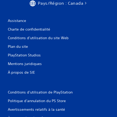
Pays/Région : Canada
e
p
a
r
Assistance
t
Charte de confidentialité
o
u
Conditions d'utilisation du site Web
c
h
Plan du site
e
PlayStation Studios
s
V
Mentions juridiques
o
u
À propos de SIE
s
p
o
u
Conditions d'utilisation de PlayStation
v
e
Politique d'annulation du PS Store
z
Avertissements relatifs à la santé
j
o