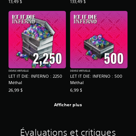
13,49 $
133,49 $
p
é
e
s
r
.
m
e
t
t
a
n
t
d
e
r
DEVISE VIRTUELLE
DEVISE VIRTUELLE
é
LET IT DIE: INFERNO : 2250
LET IT DIE: INFERNO : 500
g
Méthal
Méthal
l
e
26,99 $
6,99 $
r
l
Afficher plus
a
s
e
n
s
Évaluations et critiques
i