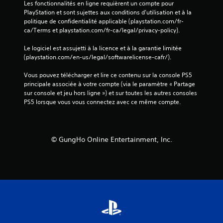
n
Les fonctionnalités en ligne requièrent un compte pour 
t
PlayStation et sont sujettes aux conditions d’utilisation et à la 
s
politique de confidentialité applicable (playstation.com/fr-
.
ca/Terms et playstation.com/fr-ca/legal/privacy-policy).
Le logiciel est assujetti à la licence et à la garantie limitée 
J
(playstation.com/en-us/legal/softwarelicense-cafr/).
o
u
Vous pouvez télécharger et lire ce contenu sur la console PS5 
a
principale associée à votre compte (via le paramètre « Partage 
b
sur console et jeu hors ligne ») et sur toutes les autres consoles 
l
PS5 lorsque vous vous connectez avec ce même compte.
e
s
a
© GungHo Online Entertainment, Inc.
n
s
c
o
m
m
a
n
d