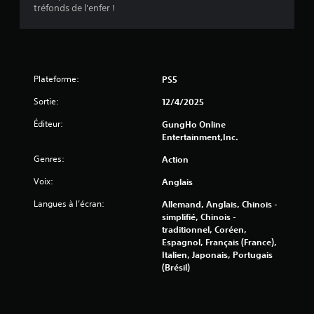
a
tréfonds de l'enfer !
n
d
e
s
d
e
Plateforme:
PS5
d
é
Sortie:
12/4/2025
t
Éditeur:
GungHo Online
e
Entertainment,Inc.
c
t
Genres:
Action
i
o
Voix:
Anglais
n
d
Langues à l’écran:
Allemand, Anglais, Chinois -
e
simplifié, Chinois -
m
traditionnel, Coréen,
o
Espagnol, Français (France),
u
Italien, Japonais, Portugais
v
(Brésil)
e
m
e