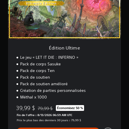
n
t
p
o
s
r
l
n
i
i
u
U
b
g
s
l
i
u
f
t
e
l
a
i
e
c
i
m
t
i
t
e
l
l
é
Édition Ultime
e
e
r
s
m
Le jeu « LET IT DIE : INFERNO »
é
p
e
g
Pack de corps Sasuke
e
n
l
r
t
Pack de corps Ten
a
s
.
Pack de soutien
o
b
Pack de soutien amélioré
n
l
Création de parties personnalisées
n
e
a
Méthal x 1000
d
g
e
e
39,99 $
79,99 $
Économisez 50 %
s
Remise par rapport au prix d'origine de 79,99 $
s
m
Fin de l’offre : 8/13/2026 06:59 AM UTC
p
Prix le plus bas des derniers 30 jours : 79,99 $
a
r
n
i