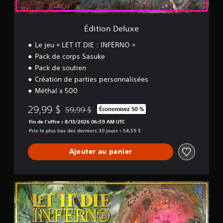
a
e
d
x
g
u
e
e
e
l
m
v
Édition Deluxe
s
a
o
l
n
Le jeu « LET IT DIE : INFERNO »
u
e
i
s
Pack de corps Sasuke
s
è
s
é
r
Pack de soutien
o
l
e
Création de parties personnalisées
n
é
à
t
Méthal x 500
m
l
p
e
e
29,99 $
r
59,99 $
Économisez 50 %
n
s
Remise par rapport au prix d'origine de 59,99 $
o
t
d
Fin de l’offre : 8/13/2026 06:59 AM UTC
p
s
i
Prix le plus bas des derniers 30 jours : 54,59 $
o
c
f
s
l
f
Ajouter au panier
é
é
é
e
s
r
s
d
e
.
e
n
É
l
c
d
'
i
S
i
i
e
t
e
n
r
i