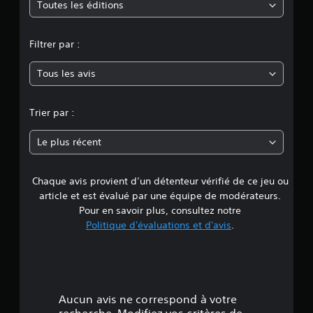
m
Toutes les éditions
p
r
o
o
Filtrer par :
p
y
o
s
Tous les avis
e
é
e
n
s
Trier par :
.
n
Le plus récent
I
e
n
Chaque avis provient d’un détenteur vérifié de ce jeu ou
d
v
article et est évalué par une équipe de modérateurs.
e
e
Pour en savoir plus, consultez notre
r
s
Politique d'évaluations et d'avis
.
2
i
o
.
n
r
8
é
Aucun avis ne correspond à votre
g