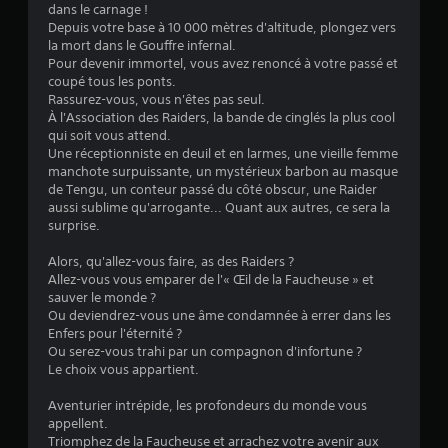
dans le carnage !
a
Depuis votre base à 10 000 mètres d'altitude, plongez vers
u
la mort dans le Gouffre infernal.
j
Pour devenir immortel, vous avez renoncé à votre passé et
e
coupé tous les ponts.
u
Rassurez-vous, vous n'êtes pas seul.
s
À l'Association des Raiders, la bande de cinglés la plus cool
a
qui soit vous attend.
n
Une réceptionniste en deuil et en larmes, une vieille femme
s
manchote surpuissante, un mystérieux barbon au masque
u
de Tengu, un conteur passé du côté obscur, une Raider
t
aussi sublime qu'arrogante... Quant aux autres, ce sera la
i
surprise.
l
i
Alors, qu'allez-vous faire, as des Raiders ?
s
Allez-vous vous emparer de l'« Œil de la Faucheuse » et
e
sauver le monde ?
r
Ou deviendrez-vous une âme condamnée à errer dans les
l
Enfers pour l'éternité ?
e
Ou serez-vous trahi par un compagnon d'infortune ?
s
Le choix vous appartient.
c
o
Aventurier intrépide, les profondeurs du monde vous
m
appellent.
m
Triomphez de la Faucheuse et arrachez votre avenir aux