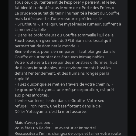
Tous ceux qui tentèrent de l'explorer y périrent, et le lieu
o
fut bientôt redouté sous le nom de « Porte des Enfers ».
u
La prudence aurait dû tenir l'humanité à l'écart du Gouffre,
v
mais la découverte d'une ressource précieuse, le
e
« SPLithium », ainsi qu'une mystérieuse rumeur, suffirent à
m
la mener à la folie.
e
« Dans les profondeurs du Gouffre sommeille l'Œil de la
n
Faucheuse, un gisement de SPLithium si colossal qu'il
t
permettrait de dominer le monde. »
s
Bien entendu, pour s'en emparer, il faut plonger dans le
Gouffre et surmonter des épreuves inimaginables.
V
Votre route sera barrée par des monstres difformes, fruit
o
de fusions improbables, des environnements hostiles
u
défiant l'entendement, et des humains rongés par la
s
cupidité.
p
« Tuez quiconque se met en travers de votre chemin. »
o
Le groupe Yotsuyama, une méga-corporation, est prêt
u
aux pires atrocités.
v
L'enfer sur terre, l'enfer dans le Gouffre. Votre seul
e
refuge : Iron Perch, une base flottant dans le ciel.
z
Défier Yotsuyama, c'est la mort assurée.
j
o
Mais n'ayez pas peur.
u
Vous êtes un Raider : un aventurier immortel.
e
Ressuscitez à l'infini, changez de corps et taillez votre route
r