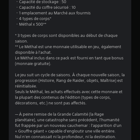
・Capacité de stockage : 50
c
・Capacité du coffre sécurisé : 10
o
・1 emplacement au Marché aux fourmis
m
・4 types de corps*
m
・Méthal x 500**
a
* 3 types de corps sont disponibles au début de chaque
n
saison.
d
** Le Méthal est une monnaie utilisable en jeu, également
e
disponible à l'achat.
d
Le Méthal inclus dans ce pack est fourni en tant que bonus
e
(monnaie gratuite).
d
é
Le jeu suit un cycle de saisons. À chaque nouvelle saison, la
t
progression (Histoire, Rang de Raider, objets, Maîtrise) est
réinitialisée.
e
Seuls le Méthal, les achats effectués avec cette monnaie et
c
la plupart des contenus de l'édition (types de corps,
t
décorations, etc.) ne sont pas affectés.
i
o
— À peine remise de la Grande Calamité (la Rage
n
planétaire), une catastrophe sans précédent, l'humanité
d
fut frappée par un nouveau cauchemar : l'apparition d'un
e
« Gouffre géant » capable d'engloutir une ville entière.
m
Nul n'en connaissait ni la profondeur, ni la destination.