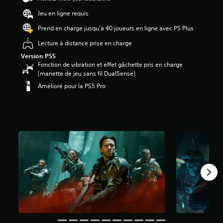
3
Jeu en ligne requis
.
9
Prend en charge jusqu’à 40 joueurs en ligne avec PS Plus
1
Lecture à distance prise en charge
é
t
Version PS5
o
Fonction de vibration et effet gâchette pris en charge
i
(manette de jeu sans fil DualSense)
l
Amélioré pour la PS5 Pro
e
s
s
u
r
c
i
n
q
b
a
s
é
e
s