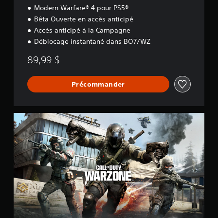
Modern Warfare® 4 pour PS5®
Bêta Ouverte en accès anticipé
Accès anticipé à la Campagne
Déblocage instantané dans BO7/WZ
89,99 $
Précommander
C
a
l
l
o
f
D
u
t
y
®
: