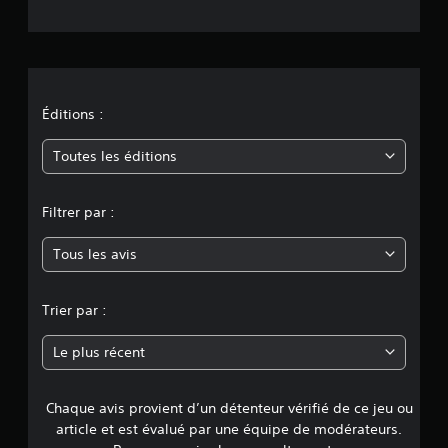
t
i
o
n
Éditions :
m
Toutes les éditions
o
Filtrer par :
y
Tous les avis
e
n
Trier par :
n
Le plus récent
e
Chaque avis provient d’un détenteur vérifié de ce jeu ou
d
article et est évalué par une équipe de modérateurs.