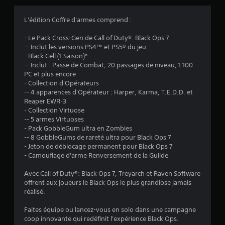
u
L'édition Coffre d'armes comprend :
a
- Le Pack Cross-Gen de Call of Duty®: Black Ops 7
-- Inclut les versions PS4™ et PS5® du jeu
t
- Black Cell (1 Saison)*
-- Inclut : Passe de Combat, 20 passages de niveau, 1 100
i
PC et plus encore
- Collection d'Opérateurs
o
-- 4 apparences d'Opérateur : Harper, Karma, T.E.D.D. et
Reaper EWR-3
n
- Collection Virtuose
-- 5 armes Virtuoses
s
- Pack GobbleGum ultra en Zombies
-- 8 GobbleGums de rareté ultra pour Black Ops 7
- Jeton de déblocage permanent pour Black Ops 7
- Camouflage d'arme Renversement de la Guilde
Avec Call of Duty®: Black Ops 7, Treyarch et Raven Software
offrent aux joueurs le Black Ops le plus grandiose jamais
réalisé.
Faites équipe ou lancez-vous en solo dans une campagne
coop innovante qui redéfinit l'expérience Black Ops.