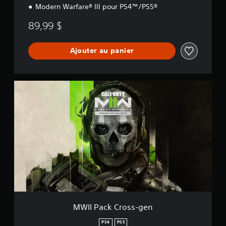
Modern Warfare® III pour PS4™/PS5®
n
89,99 $
Ajouter au panier
M
W
I
I
P
a
c
k
C
r
o
s
s
-
MWII Pack Cross-gen
g
e
PS4
PS5