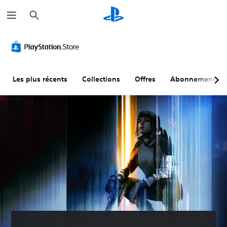
R
e
c
h
e
r
c
h
e
r
Les plus récents
Collections
Offres
Abonnements