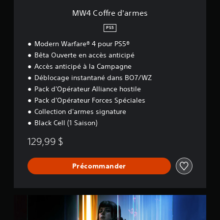
r
m
MW4 Coffre d'armes
e
s
PS5
Modern Warfare® 4 pour PS5®
Bêta Ouverte en accès anticipé
Accès anticipé à la Campagne
Déblocage instantané dans BO7/WZ
Pack d'Opérateur Alliance hostile
Pack d'Opérateur Forces Spéciales
Collection d'armes signature
Black Cell (1 Saison)
129,99 $
Précommander
B
O
7