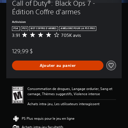
Call of Duty®: Black Ops 7 - 
Édition Coffre d'armes
Activision
PS4
PS5
BO7 COFFRE D'ARMES
AMÉLIORÉ POUR LA PS5 PRO
3.91
705K avis
É
v
a
129,99 $
l
u
a
Ajouter au panier
t
i
o
n
m
Consommation de drogues, Langage ordurier, Sang et
o
carnage, Thèmes suggestifs, Violence intense
y
e
Achats intra-jeu, Les utilisateurs interagissent
n
n
e
PS Plus requis pour le jeu en ligne
d
Achats intra-jeu facultatifs
e