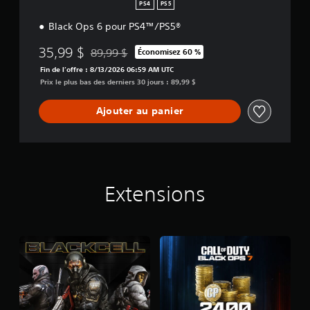
n
PS4
PS5
Black Ops 6 pour PS4™/PS5®
35,99 $
89,99 $
Économisez 60 %
Remise par rapport au prix d'origine de 89,99 $
Fin de l’offre : 8/13/2026 06:59 AM UTC
Prix le plus bas des derniers 30 jours : 89,99 $
Ajouter au panier
Extensions