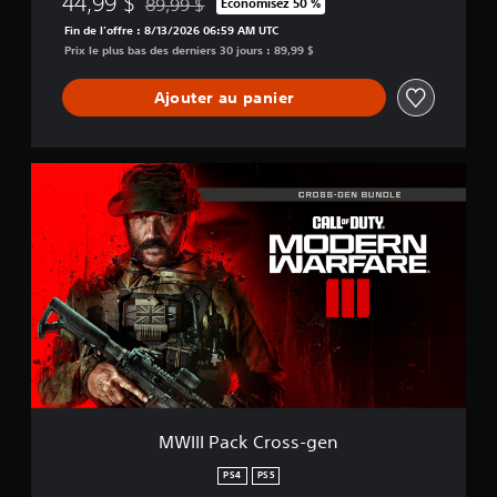
44,99 $
89,99 $
Économisez 50 %
Remise par rapport au prix d'origine de 89,99 $
Fin de l’offre : 8/13/2026 06:59 AM UTC
Prix le plus bas des derniers 30 jours : 89,99 $
Ajouter au panier
M
W
I
I
I
P
a
c
k
C
r
o
s
s
MWIII Pack Cross-gen
-
g
PS4
PS5
e