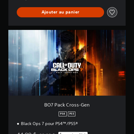
Ajouter au panier
B
O
7
P
a
c
k
C
r
o
s
s
-
G
BO7 Pack Cross-Gen
e
n
PS4
PS5
Black Ops 7 pour PS4™/PS5®