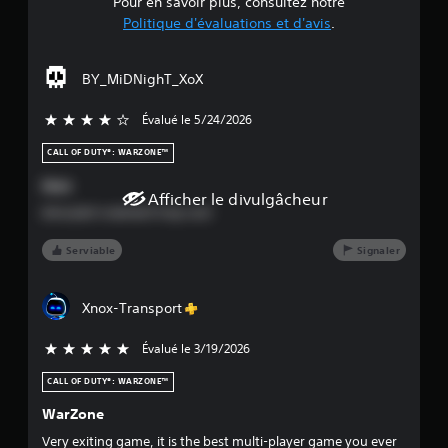
e
Pour en savoir plus, consultez notre
Politique d'évaluations et d'avis
.
3
.
BY_MiDNighT_XoX
9
Évalué le 5/24/2026
4 étoiles sur cinq
1
CALL OF DUTY®: WARZONE™
é
Jeux
Afficher le divulgâcheur
Amusànt vraiment trop cool
t
Serviable
Signaler
o
i
Xnox-Transport
l
Évalué le 3/19/2026
5 étoiles sur cinq
e
CALL OF DUTY®: WARZONE™
s
WarZone
Very exiting game, it is the best multi-player game you ever