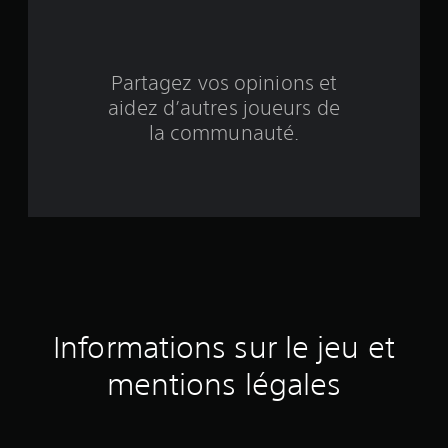
u
r
Partagez vos opinions et
7
aidez d’autres joueurs de
la communauté.
0
5
4
6
2
é
Informations sur le jeu et
v
mentions légales
a
l