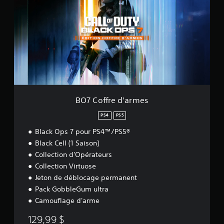
C
o
f
f
r
e
d
'
a
r
m
BO7 Coffre d'armes
e
s
PS4
PS5
Black Ops 7 pour PS4™/PS5®
Black Cell (1 Saison)
Collection d'Opérateurs
Collection Virtuose
Jeton de déblocage permanent
Pack GobbleGum ultra
Camouflage d'arme
129,99 $