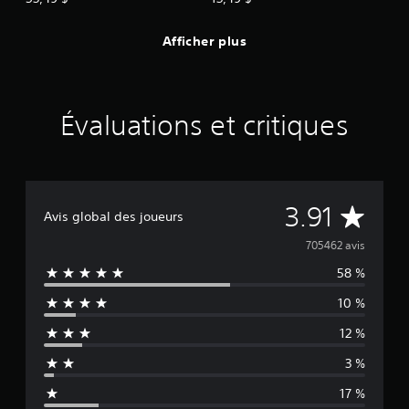
Afficher plus
Évaluations et critiques
É
3.91
Avis global des joueurs
v
705462 avis
58 %
a
10 %
l
12 %
u
3 %
a
17 %