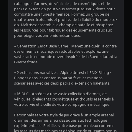
u
m
g
)
catalogue d’armes, de véhicules, de cosmétiques et de
s
r
e
ê
packs d’extension pour vous armer jusqu’aux dents pour
p
e
t
n
combattre une funeste menace. Formez un groupe de
o
.
t
e
quatre avec trois amis et profitez de la fluidité du mode co-
u
a
r
op. Maîtrisez ensemble le champ de bataille et récupérez
v
n
v
L
les ressources pour fabriquer des équipements cruciaux
e
t
i
pour piéger vos ennemis mécaniques.
é
z
d
s
m
g
'
u
• Generation Zero® Base Game - Menez une guérilla contre
e
e
i
e
des ennemis mécaniques redoutables et explorez une
t
n
n
l
vaste carte en monde ouvert inspirée de la Suède durant la
t
v
d
l
Guerre froide.
r
e
e
e
e
r
s
m
• 2 extensions narratives : Alpine Unrest et FNIX Rising -
l
s
e
(
Plongez dans les contenus narratifs et les missions
e
e
n
B
scénarisées avec ces deux packs d’extension haletants.
j
r
t
a
e
l
.
• 16 DLC - Accédez à une vaste collection d’armes, de
u
s
e
véhicules, d’élégants cosmétiques et d’outils essentiels à
e
i
s
votre survie et à celle de votre compagnon mécanique.
n
q
j
p
o
u
Personnalisez votre style de jeu grâce à un ample arsenal
a
y
e
d’armes, des armes à feu classiques aux technologies
u
s
)
expérimentales. Fortifiez votre base pour mieux contenir
s
t
les assauts des machines et débloquez de puissants bonus.
S
e