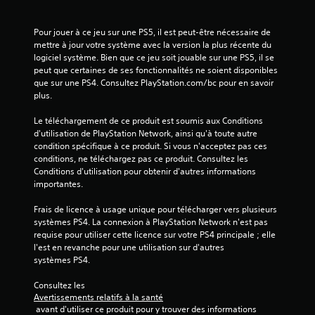
e
l
o
u
a
u
a
y
a
Pour jouer à ce jeu sur une PS5, il est peut-être nécessaire de 
p
o
b
mettre à jour votre système avec la version la plus récente du 
p
u
l
logiciel système. Bien que ce jeu soit jouable sur une PS5, il se 
a
e
peut que certaines de ses fonctionnalités ne soient disponibles 
e
r
n
que sur une PS4. Consultez PlayStation.com/bc pour en savoir 
s
a
m
plus.
a
i
o
n
s
d
Le téléchargement de ce produit est soumis aux Conditions 
s
e
s
d'utilisation de PlayStation Network, ainsi qu'à toute autre 
e
c
a
condition spécifique à ce produit. Si vous n'acceptez pas ces 
n
i
v
conditions, ne téléchargez pas ce produit. Consultez les 
t
n
o
Conditions d'utilisation pour obtenir d'autres informations 
d
é
i
importantes.
a
m
r
n
a
Frais de licence à usage unique pour télécharger vers plusieurs 
à
s
t
systèmes PS4. La connexion à PlayStation Network n'est pas 
m
l
i
requise pour utiliser cette licence sur votre PS4 principale ; elle 
a
e
q
l'est en revanche pour une utilisation sur d'autres 
s
u
i
systèmes PS4.
l
e
n
é
(
t
Consultez les 
g
j
e
Avertissements relatifs à la santé
e
e
 avant d'utiliser ce produit pour y trouver des informations 
n