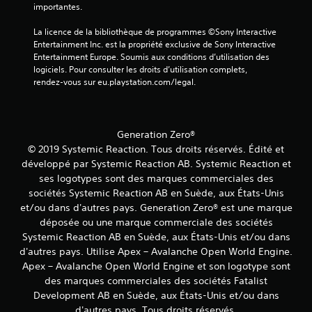
n
u
importantes.
i
d
h
r
e
o
La licence de la bibliothèque de programmes ©Sony Interactive 
l
s
r
Entertainment Inc. est la propriété exclusive de Sony Interactive 
e
d
s
Entertainment Europe. Soumis aux conditions d’utilisation des 
u
l
s
logiciels. Pour consulter les droits d’utilisation complets, 
r
i
t
rendez-vous sur eu.playstation.com/legal.
a
g
o
n
n
u
t
e
c
l
u
Generation Zero®
h
e
n
e
© 2019 Systemic Reaction. Tous droits réservés. Édité et
g
i
s
développé par Systemic Reaction AB. Systemic Reaction et
a
q
e
m
u
ses logotypes sont des marques commerciales des
e
e
n
sociétés Systemic Reaction AB en Suède, aux États-Unis
p
m
f
et/ou dans d'autres pays. Generation Zero® est une marque
l
e
o
déposée ou une marque commerciale des sociétés
a
n
n
Systemic Reaction AB en Suède, aux États-Unis et/ou dans
y
t
c
d'autres pays. Utilise Apex – Avalanche Open World Engine.
.
)
é
.
Apex – Avalanche Open World Engine et son logotype sont
e
des marques commerciales des sociétés Fatalist
L
s
Development AB en Suède, aux États-Unis et/ou dans
S
é
V
d'autres pays. Tous droits réservés.