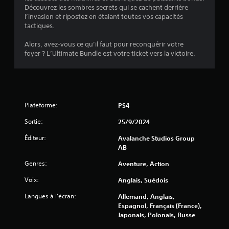
i
Découvrez les sombres secrets qui se cachent derrière
e
à
c
l’invasion et ripostez en étalant toutes vos capacités
u
t
k
tactiques.
l
o
s
s
u
v
Alors, avez-vous ce qu’il faut pour reconquérir votre
l
t
o
foyer ? L’Ultimate Bundle est votre ticket vers la victoire.
e
m
u
s
o
s
s
m
s
o
e
o
n
n
n
s
t
t
Plateforme:
PS4
i
d
p
m
u
Sortie:
r
25/9/2024
p
r
o
o
a
Éditeur:
Avalanche Studios Group
p
r
n
AB
o
t
t
s
Genres:
Aventure, Action
a
l
é
n
e
e
Voix:
Anglais, Suédois
t
g
s
s
a
.
Langues à l'écran:
Allemand, Anglais,
d
m
Espagnol, Français (France),
u
e
Japonais, Polonais, Russe
J
j
p