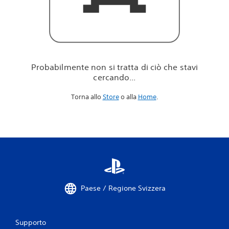
i
c
i
ò
c
h
e
Probabilmente non si tratta di ciò che stavi
s
cercando...
t
a
Torna allo
Store
o alla
Home
.
v
i
c
e
r
c
a
n
d
o
Paese / Regione Svizzera
.
.
.
Supporto