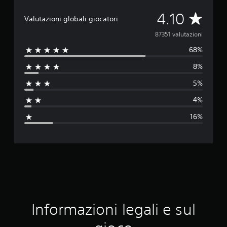
V
4.10
Valutazioni globali giocatori
a
87351 valutazioni
68%
l
8%
u
5%
t
4%
a
16%
z
i
o
n
e
Informazioni legali e sul
m