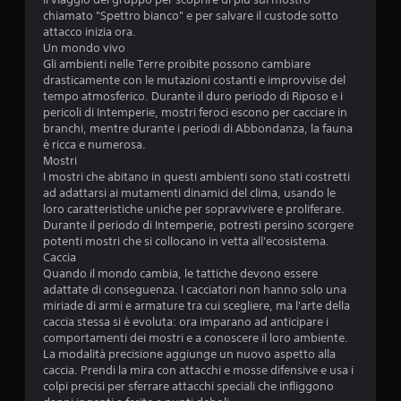
chiamato "Spettro bianco" e per salvare il custode sotto
l
attacco inizia ora.
Un mondo vivo
l
Gli ambienti nelle Terre proibite possono cambiare
drasticamente con le mutazioni costanti e improvvise del
e
tempo atmosferico. Durante il duro periodo di Riposo e i
pericoli di Intemperie, mostri feroci escono per cacciare in
s
branchi, mentre durante i periodi di Abbondanza, la fauna
è ricca e numerosa.
u
Mostri
I mostri che abitano in questi ambienti sono stati costretti
c
ad adattarsi ai mutamenti dinamici del clima, usando le
loro caratteristiche uniche per sopravvivere e proliferare.
i
Durante il periodo di Intemperie, potresti persino scorgere
potenti mostri che si collocano in vetta all'ecosistema.
n
Caccia
Quando il mondo cambia, le tattiche devono essere
q
adattate di conseguenza. I cacciatori non hanno solo una
miriade di armi e armature tra cui scegliere, ma l'arte della
u
caccia stessa si è evoluta: ora imparano ad anticipare i
comportamenti dei mostri e a conoscere il loro ambiente.
e
La modalità precisione aggiunge un nuovo aspetto alla
caccia. Prendi la mira con attacchi e mosse difensive e usa i
d
colpi precisi per sferrare attacchi speciali che infliggono