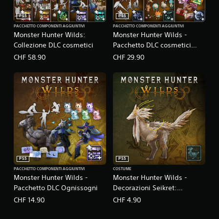
PS5
PS5
PACCHETTO COMPONENTI AGGIUNTIVI
PACCHETTO COMPONENTI AGGIUNTIVI
Monster Hunter Wilds:
Monster Hunter Wilds -
Collezione DLC cosmetici
Pacchetto DLC cosmetici
extra
CHF 58.90
CHF 29.90
PS5
PS5
PACCHETTO COMPONENTI AGGIUNTIVI
COSTUME
Monster Hunter Wilds -
Monster Hunter Wilds -
Pacchetto DLC Ognissogni
Decorazioni Seikret:
Bardatura alabianca
CHF 14.90
CHF 4.90