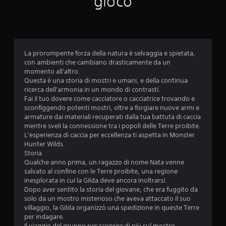
gioco
e
d
i
La prorompente forza della natura è selvaggia e spietata,
con ambienti che cambiano drasticamente da un
a
momento all'altro.
Questa è una storia di mostri e umani, e della continua
d
ricerca dell'armonia in un mondo di contrasti.
Fai il tuo dovere come cacciatore o cacciatrice trovando e
i
sconfiggendo potenti mostri, oltre a forgiare nuove armi e
armature dai materiali recuperati dalla tua battuta di caccia
4
mentre sveli la connessione tra i popoli delle Terre proibite.
L'esperienza di caccia per eccellenza ti aspetta in Monster
.
Hunter Wilds.
Storia
1
Qualche anno prima, un ragazzo di nome Nata venne
salvato al confine con le Terre proibite, una regione
s
inesplorata in cui la Gilda deve ancora inoltrarsi.
Dopo aver sentito la storia del giovane, che era fuggito da
t
solo da un mostro misterioso che aveva attaccato il suo
villaggio, la Gilda organizzò una spedizione in queste Terre
e
per indagare.
Il viaggio del gruppo per scoprire di più sul mostro