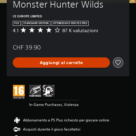
Monster Hunter Wilds
CE EUROPE LIMITED
PS5
STANDARD EDITION
OTTIMIZZATO PER PS5 PRO
4.1
87 K valutazioni
V
a
l
CHF 39.90
u
t
a
Aggiungi al carrello
z
i
o
n
e
m
e
d
In-Game Purchases, Violenza
i
a
d
Abbonamento a PS Plus richiesto per giocare online
i
4
Acquisti durante il gioco facoltativi
.