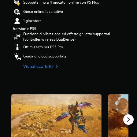
Supporta fino a 4 giocatori online con PS Plus
1
s
Gioco online facoltativo
t
e
1 giocatore
l
Versione PS5
l
Funzione di vibrazione ed effetto grilletto supportati
e
(controller wireless DualSense)
s
Ottimizzato per PS5 Pro
u
c
Guida di gioco supportata
i
n
Visualizza tutti
q
u
e
d
a
8
7
K
v
a
l
u
t