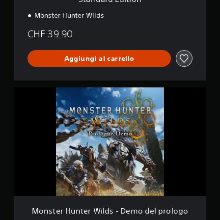
n
Monster Hunter Wilds
CHF 39.90
Aggiungi al carrello
M
o
n
s
t
e
r
H
u
n
t
e
r
W
Monster Hunter Wilds - Demo del prologo
i