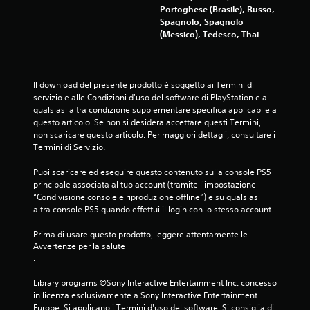
z
Portoghese (Brasile), Russo,
Spagnolo, Spagnolo
i
(Messico), Tedesco, Thai
o
n
Il download del presente prodotto è soggetto ai Termini di 
servizio e alle Condizioni d'uso del software di PlayStation e a 
i
qualsiasi altra condizione supplementare specifica applicabile a 
questo articolo. Se non si desidera accettare questi Termini, 
non scaricare questo articolo. Per maggiori dettagli, consultare i 
Termini di Servizio.
Puoi scaricare ed eseguire questo contenuto sulla console PS5 
principale associata al tuo account (tramite l'impostazione 
“Condivisione console e riproduzione offline”) e su qualsiasi 
altra console PS5 quando effettui il login con lo stesso account.
Prima di usare questo prodotto, leggere attentamente le 
Avvertenze per la salute
.
Library programs ©Sony Interactive Entertainment Inc. concesso 
in licenza esclusivamente a Sony Interactive Entertainment 
Europe. Si applicano i Termini d'uso del software. Si consiglia di 