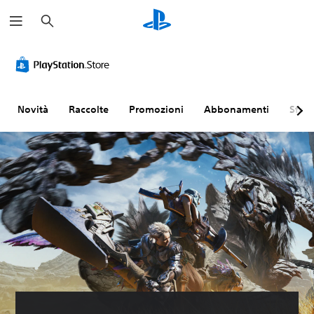
C
e
r
c
a
Novità
Raccolte
Promozioni
Abbonamenti
Sfogl