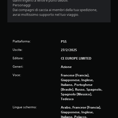
danni ingenti a ferite e punti deboli.
a
Personaggi
Dai compagni di caccia ai membri della tua spedizione,
8
avrai moltissimo supporto nel tuo viaggio.
7
3
Piattaforma:
PS5
5
Uscita:
27/2/2025
1
Editore:
CE EUROPE LIMITED
v
Generi:
Azione
a
Voce:
Francese (Francia),
Giapponese, Inglese,
l
Italiano, Portoghese
(Brasile), Russo, Spagnolo,
u
Spagnolo (Messico),
Tedesco
t
Lingue schermo:
Arabo, Francese (Francia),
a
Giapponese, Inglese,
Italiano, Polacco,