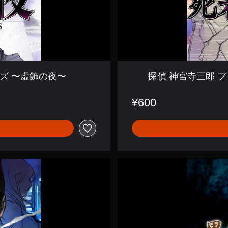
オ
ブ
・
ア
イ
ズ
〜
死
ズ 〜虚飾の夜〜
探偵 神宮寺三郎 
者
に
捧
¥600
げ
る
石
〜
探
偵
神
宮
寺
三
郎