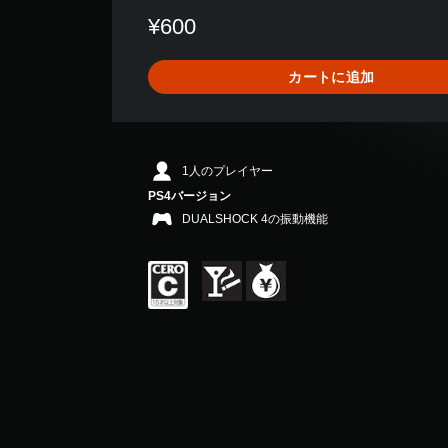
数
¥600
は
4
7
カートに追加
7
、
平
均
評
1人のプレイヤー
価
PS4バージョン
は
5
DUALSHOCK 4の振動機能
段
階
中
の
4
.
2
3
で
す