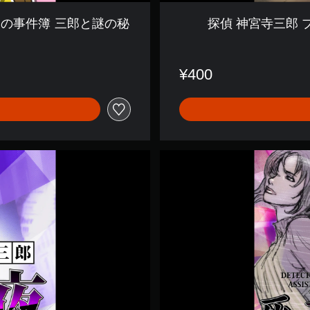
〜
託
謎の事件簿 三郎と謎の秘
探偵 神宮寺三郎
さ
れ
た
指
¥400
輪
〜
探
偵
神
宮
寺
三
郎
プ
リ
ズ
ム
・