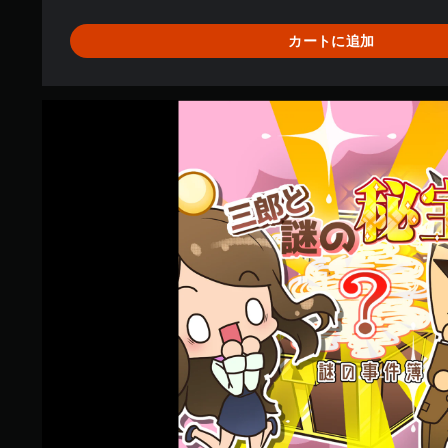
実
〜
カートに追加
探
偵
神
宮
寺
三
郎
プ
リ
ズ
ム
・
オ
ブ
・
ア
イ
ズ