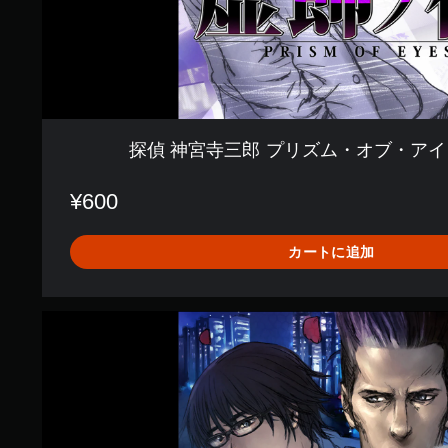
オ
ブ
・
ア
イ
ズ
〜
虚
探偵 神宮寺三郎 プリズム・オブ・アイ
飾
の
夜
¥600
〜
カートに追加
探
偵
神
宮
寺
三
郎