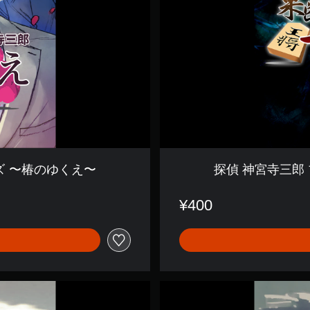
プ
リ
ズ
ム
・
オ
ブ
・
ア
イ
ズ
〜
果
ズ 〜椿のゆくえ〜
探偵 神宮寺三郎
断
の
一
¥400
手
〜
探
偵