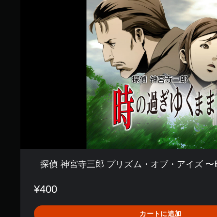
神
宮
寺
三
郎
プ
リ
ズ
ム
・
オ
ブ
・
ア
イ
ズ
〜
時
探偵 神宮寺三郎 プリズム・オブ・アイズ 
の
過
ぎ
¥400
ゆ
く
カートに追加
ま