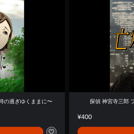
神
宮
寺
三
郎
プ
リ
ズ
ム
・
オ
ブ
・
ア
イ
ズ
〜
亡
〜時の過ぎゆくままに〜
探偵 神宮寺三郎
煙
を
捜
¥400
せ
！
〜