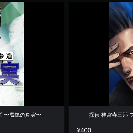
探
偵
神
宮
寺
三
郎
プ
リ
ズ
ム
・
オ
ブ
・
ア
イ
ズ
〜
連
ズ 〜魔鏡の真実〜
探偵 神宮寺三郎
鎖
す
る
¥400