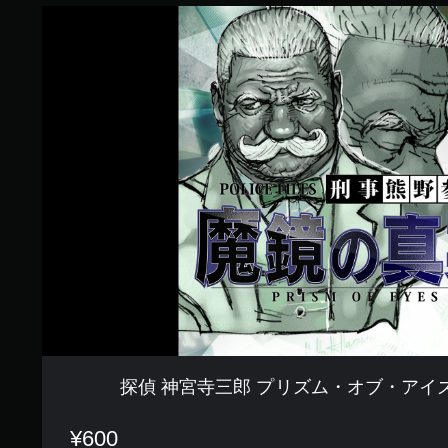
探
偵
神
宮
寺
三
郎
プ
リ
ズ
ム
・
オ
ブ
・
ア
イ
ズ
〜
魔
探偵 神宮寺三郎 プリズム・オブ・アイ
鏡
の
真
¥600