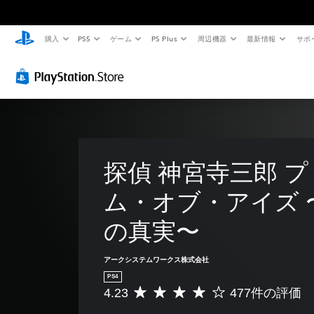
購入
PS5
ゲーム
PS Plus
周辺機器
最新情報
サポ
探偵 神宮寺三郎 
ム・オブ・アイズ 
の真実〜
アークシステムワークス株式会社
PS4
4.23
477件の評価
評
価