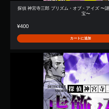
〜
謎
探偵 神宮寺三郎 プリズム・オブ・アイズ 〜
の
宝〜
事
件
簿
¥400
三
郎
と
カートに追加
謎
の
秘
探
宝
偵
〜
神
宮
寺
三
郎
プ
リ
ズ
ム
・