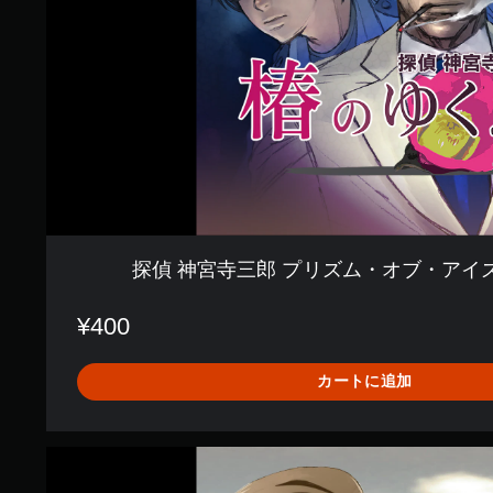
プ
リ
ズ
ム
・
オ
ブ
・
ア
イ
ズ
〜
椿
探偵 神宮寺三郎 プリズム・オブ・アイ
の
ゆ
く
¥400
え
〜
カートに追加
探
偵