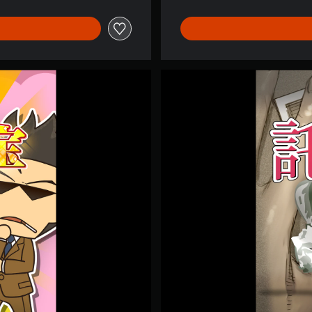
呪
い
〜
探
偵
神
宮
寺
三
郎
プ
リ
ズ
ム
・
オ
ブ
・
ア
イ
ズ