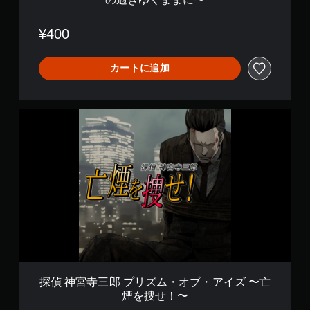
ア
イ
ズ
¥400
〜
時
の
カートに追加
過
ぎ
ゆ
探
く
偵
ま
神
ま
宮
に
寺
〜
三
郎
プ
リ
ズ
ム
・
オ
ブ
探偵 神宮寺三郎 プリズム・オブ・アイズ 〜亡
・
煙を捜せ！〜
ア