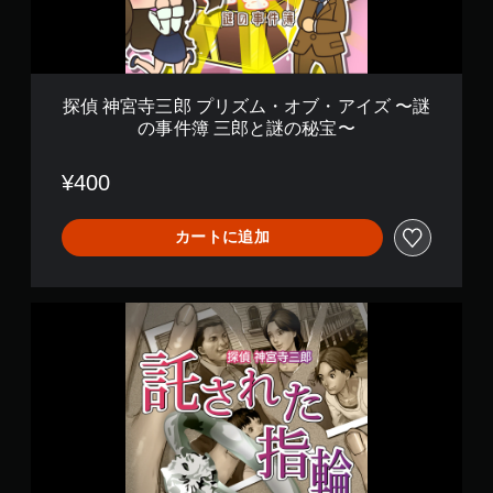
ズ
ム
・
オ
ブ
探偵 神宮寺三郎 プリズム・オブ・アイズ 〜謎
・
の事件簿 三郎と謎の秘宝〜
ア
イ
ズ
¥400
〜
謎
の
カートに追加
事
件
簿
探
三
偵
郎
神
と
宮
謎
寺
の
三
秘
郎
宝
プ
〜
リ
ズ