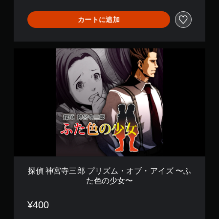
〜
ア
オ
カートに追加
イ
メ
ノ
探
リ
偵
ュ
神
ウ
宮
〜
寺
三
郎
プ
リ
ズ
ム
・
オ
ブ
探偵 神宮寺三郎 プリズム・オブ・アイズ 〜ふ
・
た色の少女〜
ア
イ
ズ
¥400
〜