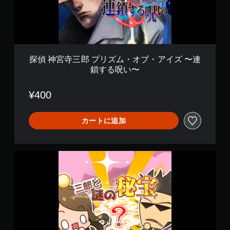
プ
リ
ズ
ム
・
オ
ブ
探偵 神宮寺三郎 プリズム・オブ・アイズ 〜連
・
鎖する呪い〜
ア
イ
ズ
¥400
〜
連
鎖
カートに追加
す
る
呪
探
い
偵
〜
神
宮
寺
三
郎
プ
リ