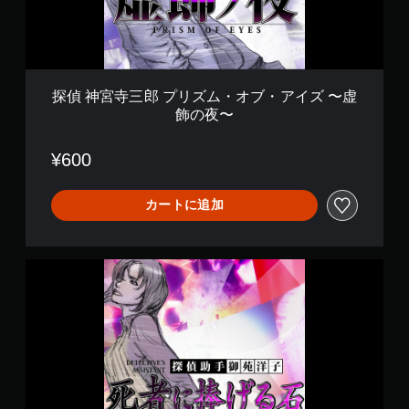
リ
ズ
ム
・
オ
ブ
探偵 神宮寺三郎 プリズム・オブ・アイズ 〜虚
・
飾の夜〜
ア
イ
ズ
¥600
〜
虚
飾
カートに追加
の
夜
〜
探
偵
神
宮
寺
三
郎
プ
リ