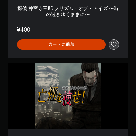
オ
ブ
探偵 神宮寺三郎 プリズム・オブ・アイズ 〜時
・
の過ぎゆくままに〜
ア
イ
ズ
¥400
〜
時
の
カートに追加
過
ぎ
ゆ
探
く
偵
ま
神
ま
宮
に
寺
〜
三
郎
プ
リ
ズ
ム
・
オ