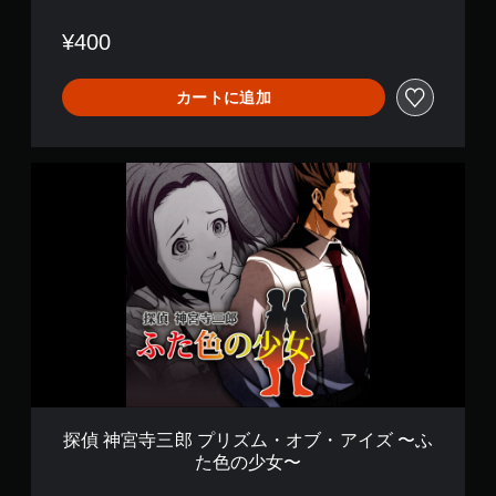
イ
ズ
¥400
〜
ア
オ
カートに追加
イ
メ
ノ
探
リ
偵
ュ
神
ウ
宮
〜
寺
三
郎
プ
リ
ズ
ム
・
オ
ブ
探偵 神宮寺三郎 プリズム・オブ・アイズ 〜ふ
・
た色の少女〜
ア
イ