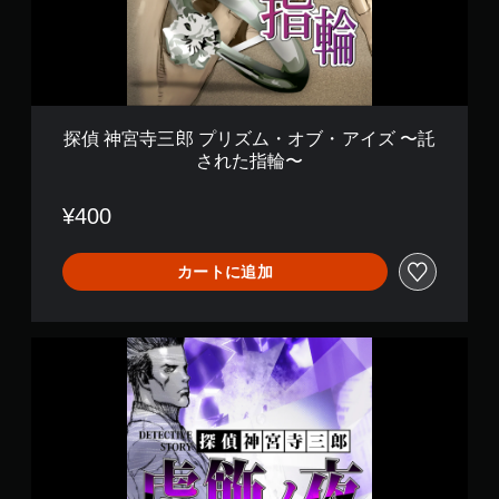
プ
〜
リ
ズ
ム
・
オ
ブ
探偵 神宮寺三郎 プリズム・オブ・アイズ 〜託
・
された指輪〜
ア
イ
ズ
¥400
〜
託
さ
カートに追加
れ
た
指
探
輪
偵
〜
神
宮
寺
三
郎
プ