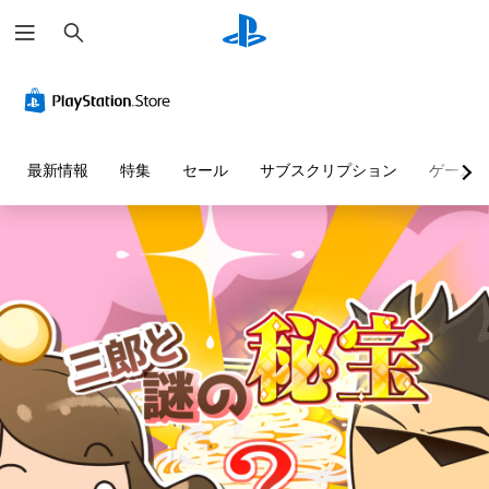
検
索
最新情報
特集
セール
サブスクリプション
ゲーム