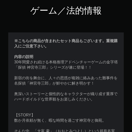
ゲーム／法的情報
※こちらの商品が含まれたセット商品もございます。重複購
入にご注意下さい。
内容の説明
30年間愛され続ける本格推理アドベンチャーゲームの金字塔
「探偵 神宮寺三郎」シリーズが遂に登場！！
新宿の街を舞台に、人々の思惑が複雑に絡みあった難事件を
名探偵「神宮寺三郎」が鮮やかに解き明かす！
奥深いストーリーと個性的なキャラクターが織り成す重厚で
ハードボイルドな世界観をお楽しみください。
【STORY】
数か月依頼が無く、暇な時間を過ごす神宮寺と御苑。
そんな中、「大富 豪」（おおとみつよし）という超有名実