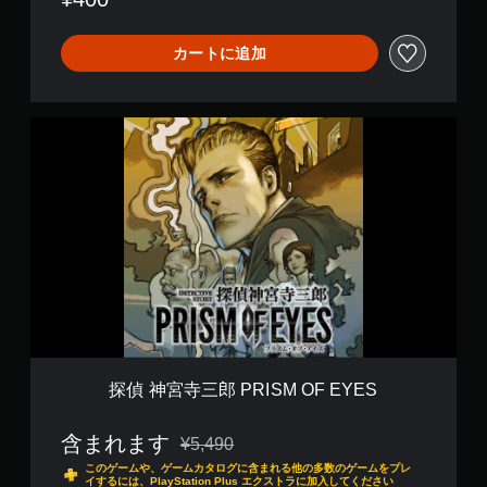
〜
6
枚
カートに追加
の
犯
行
探
〜
偵
神
宮
寺
三
郎
P
R
I
S
M
O
F
探偵 神宮寺三郎 PRISM OF EYES
E
Y
含まれます
E
¥5,490
通常価格¥5,490より値引き
S
このゲームや、ゲームカタログに含まれる他の多数のゲームをプレ
イするには、PlayStation Plus エクストラに加入してください