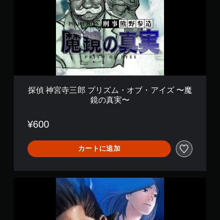
寺
三
郎
プ
リ
ズ
ム
・
オ
ブ
探偵 神宮寺三郎 プリズム・オブ・アイズ 〜魔
・
鏡の真実〜
ア
イ
ズ
¥600
〜
魔
鏡
カートに追加
の
真
実
探
〜
偵
神
宮
寺