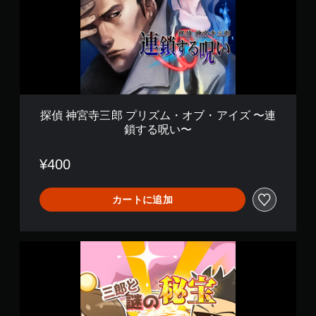
三
郎
プ
リ
ズ
ム
・
オ
ブ
探偵 神宮寺三郎 プリズム・オブ・アイズ 〜連
・
鎖する呪い〜
ア
イ
ズ
¥400
〜
連
鎖
カートに追加
す
る
呪
探
い
偵
〜
神
宮
寺
三