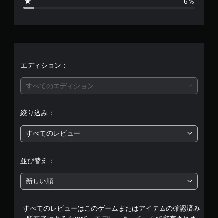
6％
7
、
平
均
エディション：
評
すべてのエディション
価
絞り込み：
は
すべてのレビュー
5
段
並び替え：
階
新しい順
中
すべてのレビューはこのゲームまたはアイテムの確認済み
の