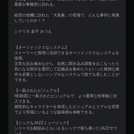
業家が事務所に訪れる。
経営の危機に訪れた「大富豪」の登場で、どんな事件に発展
していくのか！？
シナリオ:金子 みつえ
【オーソドックスなシステム】
ストーリーと推理に没頭できるオーソドックスなシステムを
採用。
文章を読み進めながら、自然に聞き込み調査をおこなったり
気になる部分を選択して証拠品を集めたりといった複雑な操
作を必要としないシンプルなシステムで誰でも楽しむことが
できる。
【一新されたビジュアル】
HD画質に一新されたビジュアルで、より重厚な世界観に没
入できる。
個性的なキャラクターを表現したビジュアルとリアルな背景
でより現場にいるような臨場感を体験できる。
【シックなJAZZミュージック】
シリーズお馴染みともいえるシックで落ち着いたJAZZサウ
ンド。