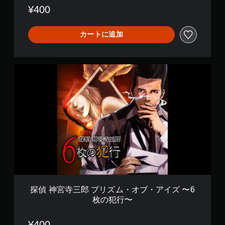
ズ
¥400
〜
ふ
た
カートに追加
色
の
少
探
女
偵
〜
神
宮
寺
三
郎
プ
リ
ズ
ム
・
オ
ブ
探偵 神宮寺三郎 プリズム・オブ・アイズ 〜6
・
枚の犯行〜
ア
イ
ズ
¥400