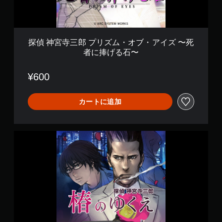
ズ
ム
・
オ
ブ
探偵 神宮寺三郎 プリズム・オブ・アイズ 〜死
・
者に捧げる石〜
ア
イ
ズ
¥600
〜
死
者
カートに追加
に
捧
げ
探
る
偵
石
神
〜
宮
寺
三
郎
プ
リ
ズ