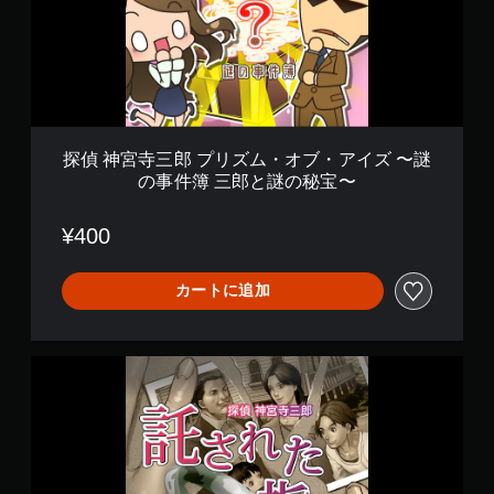
郎
プ
リ
ズ
ム
・
オ
ブ
探偵 神宮寺三郎 プリズム・オブ・アイズ 〜謎
・
の事件簿 三郎と謎の秘宝〜
ア
イ
ズ
¥400
〜
謎
の
カートに追加
事
件
簿
探
三
偵
郎
神
と
宮
謎
寺
の
三
秘
郎
宝