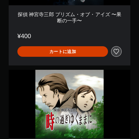
・
オ
ブ
探偵 神宮寺三郎 プリズム・オブ・アイズ 〜果
・
断の一手〜
ア
イ
ズ
¥400
〜
果
断
カートに追加
の
一
手
探
〜
偵
神
宮
寺
三
郎
プ
リ
ズ
ム
・