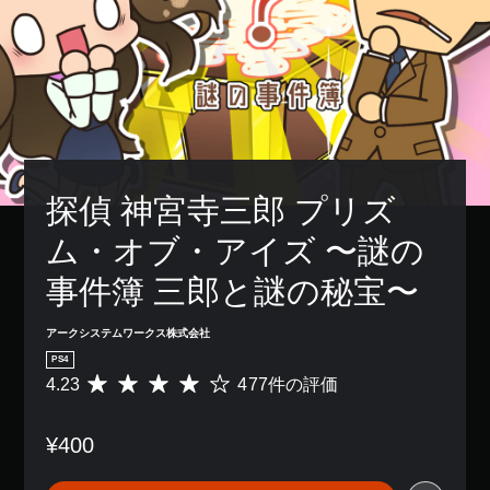
探偵 神宮寺三郎 プリズ
ム・オブ・アイズ 〜謎の
事件簿 三郎と謎の秘宝〜
アークシステムワークス株式会社
PS4
4.23
477件の評価
評
価
数
¥400
は
4
7