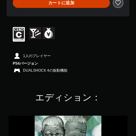
カートに追加
7
、
平
均
評
価
は
5
段
階
1人のプレイヤー
中
PS4バージョン
の
4
DUALSHOCK 4の振動機能
.
2
3
で
エディション：
す
探
偵
神
宮