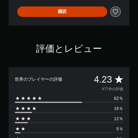
購読
評価とレビュー
評
4.23
世界のプレイヤーの評価
価
477件の評価
62％
数
16％
は
12％
4
5％
7