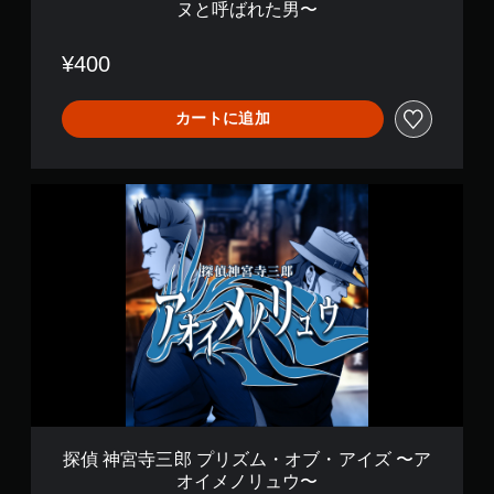
ヌと呼ばれた男〜
ア
イ
ズ
¥400
〜
イ
ヌ
カートに追加
と
呼
ば
探
れ
偵
た
神
男
宮
〜
寺
三
郎
プ
リ
ズ
ム
・
オ
ブ
探偵 神宮寺三郎 プリズム・オブ・アイズ 〜ア
・
オイメノリュウ〜
ア