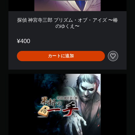
ム
・
オ
ブ
探偵 神宮寺三郎 プリズム・オブ・アイズ 〜椿
・
のゆくえ〜
ア
イ
ズ
¥400
〜
椿
の
カートに追加
ゆ
く
え
探
〜
偵
神
宮
寺
三
郎
プ
リ
ズ
ム