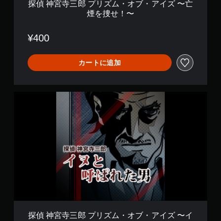
ブ
探偵 神宮寺三郎 プリズム・オブ・アイズ 〜亡
・
煙を捜せ！〜
ア
イ
ズ
¥400
〜
亡
煙
カートに追加
を
捜
せ
探
！
偵
〜
神
宮
寺
三
郎
プ
リ
ズ
ム
・
オ
ブ
探偵 神宮寺三郎 プリズム・オブ・アイズ 〜イ
・