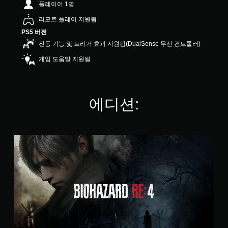
플레이어 1명
4
.
리모트 플레이 지원됨
7
PS5 버전
4
개
진동 기능 및 트리거 효과 지원됨(DualSense 무선 컨트롤러)
별
게임 도움말 지원됨
에디션:
S
t
a
n
d
a
r
d
E
d