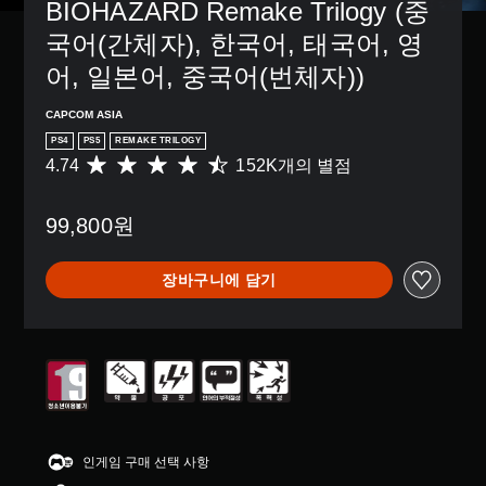
BIOHAZARD Remake Trilogy (중
국어(간체자), 한국어, 태국어, 영
어, 일본어, 중국어(번체자))
CAPCOM ASIA
PS4
PS5
REMAKE TRILOGY
4.74
152K개의 별점
총
1
5
99,800원
2
K
별
장바구니에 담기
점
으
로
부
터
5
개
별
중
평
인게임 구매 선택 사항
균