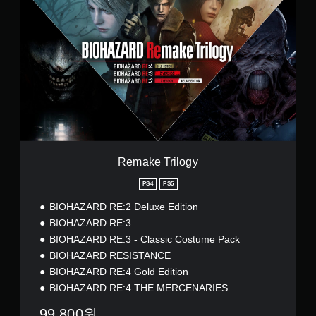
e
번
m
체
a
자
k
)
e
)
T
r
i
l
o
g
y
Remake Trilogy
PS4
PS5
BIOHAZARD RE:2 Deluxe Edition
BIOHAZARD RE:3
BIOHAZARD RE:3 - Classic Costume Pack
BIOHAZARD RESISTANCE
BIOHAZARD RE:4 Gold Edition
BIOHAZARD RE:4 THE MERCENARIES
99,800원