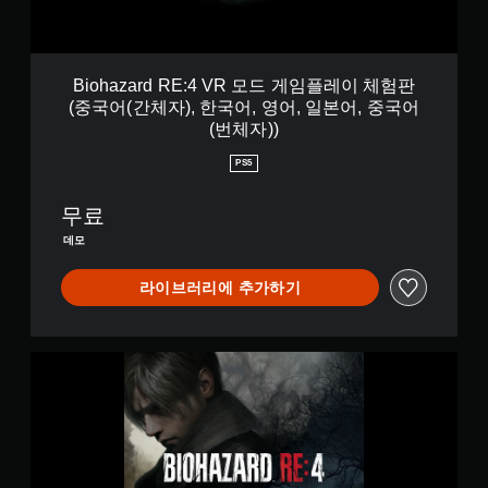
E
:
4
V
Biohazard RE:4 VR 모드 게임플레이 체험판
R
(중국어(간체자), 한국어, 영어, 일본어, 중국어
모
(번체자))
드
게
PS5
임
플
무료
레
이
데모
체
험
라이브러리에 추가하기
판
(
중
국
B
어
i
(
o
간
h
체
a
자
z
)
a