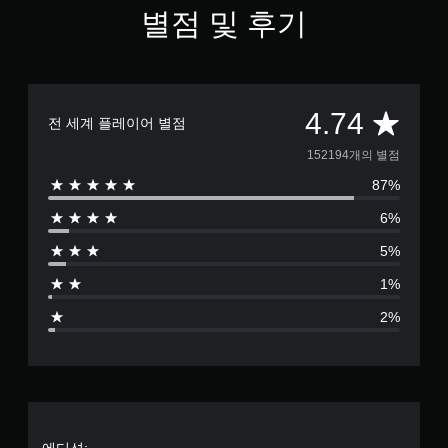
별점 및 후기
총
4.74
전 세계 플레이어 별점
1
152194개의 별점
87%
5
6%
2
5%
1
1%
9
2%
4
별
점
에디션: