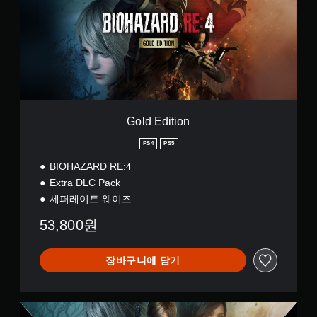
E
(
d
중
i
국
t
어
i
(
o
간
n
체
자
)
Gold Edition
,
한
PS4
PS5
국
어
BIOHAZARD RE:4
,
Extra DLC Pack
영
세퍼레이트 웨이즈
어
,
53,800원
일
본
어
장바구니에 담기
,
중
국
어
R
(