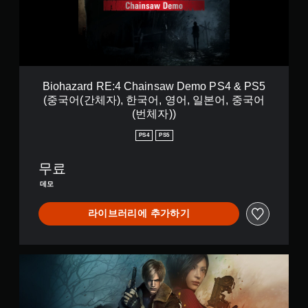
,
r
한
d
국
R
어
E
,
:
영
4
어
C
Biohazard RE:4 Chainsaw Demo PS4 & PS5
,
h
(중국어(간체자), 한국어, 영어, 일본어, 중국어
일
a
본
(번체자))
i
어
n
,
PS4
PS5
s
중
a
국
무료
w
어
D
데모
(
e
번
m
체
라이브러리에 추가하기
o
자
P
)
S
)
4
G
&
o
P
l
S
d
5