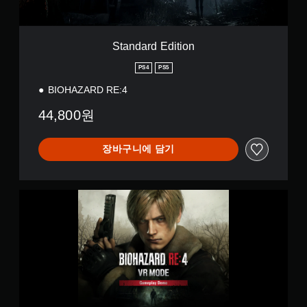
i
t
i
o
Standard Edition
n
PS4
PS5
BIOHAZARD RE:4
44,800원
장바구니에 담기
B
i
o
h
a
z
a
r
d
R