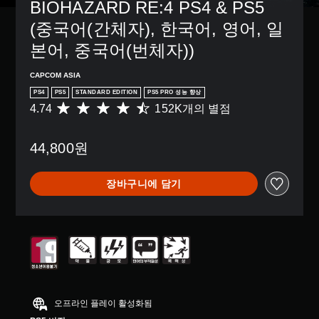
BIOHAZARD RE:4 PS4 & PS5 
(중국어(간체자), 한국어, 영어, 일
본어, 중국어(번체자))
CAPCOM ASIA
PS4
PS5
STANDARD EDITION
PS5 PRO 성능 향상
4.74
152K개의 별점
총
1
5
44,800원
2
K
별
장바구니에 담기
점
으
로
부
터
5
개
별
중
평
오프라인 플레이 활성화됨
균