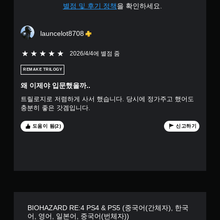
균
별점 및 후기 정책
을 확인하세요.
4
launcelot8708
.
5개 별 중 5개 별
2026/4/4에 별점 줌
7
REMAKE TRILOGY
4
왜 이제야 입문했을까..
개
트릴로지로 저렴하게 사서 했습니다. 당시에 정가주고 했어도
충분히 좋은 갓겜입니다.
별
도움이 됨(2)
신고하기
BIOHAZARD RE:4 PS4 & PS5 (중국어(간체자), 한국
어, 영어, 일본어, 중국어(번체자))