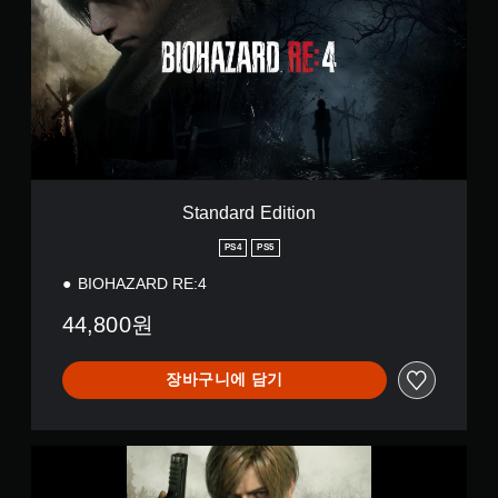
n
d
a
r
d
E
d
i
t
i
o
Standard Edition
n
PS4
PS5
BIOHAZARD RE:4
44,800원
장바구니에 담기
B
i
o