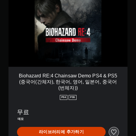
B
어
i
(
o
간
h
체
a
자
z
)
a
,
r
한
d
국
R
어
E
,
:
영
4
어
C
Biohazard RE:4 Chainsaw Demo PS4 & PS5
,
h
(중국어(간체자), 한국어, 영어, 일본어, 중국어
일
a
본
(번체자))
i
어
n
,
PS4
PS5
s
중
a
국
무료
w
어
D
데모
(
e
번
m
체
라이브러리에 추가하기
o