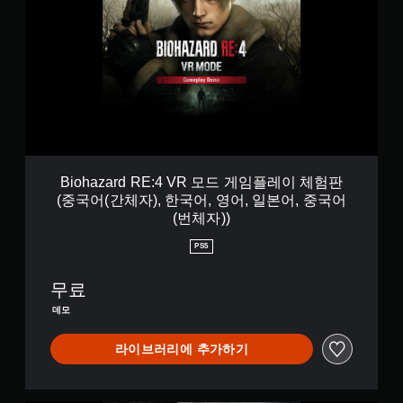
h
a
z
a
r
d
R
E
:
4
V
Biohazard RE:4 VR 모드 게임플레이 체험판
R
(중국어(간체자), 한국어, 영어, 일본어, 중국어
모
(번체자))
드
게
PS5
임
플
무료
레
이
데모
체
험
라이브러리에 추가하기
판
(
중
국