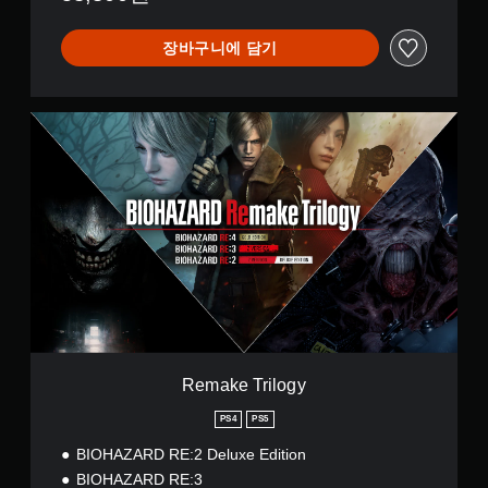
본
어
장바구니에 담기
,
중
국
어
R
(
e
번
m
체
a
자
k
)
e
)
T
r
i
l
o
g
y
Remake Trilogy
PS4
PS5
BIOHAZARD RE:2 Deluxe Edition
BIOHAZARD RE:3