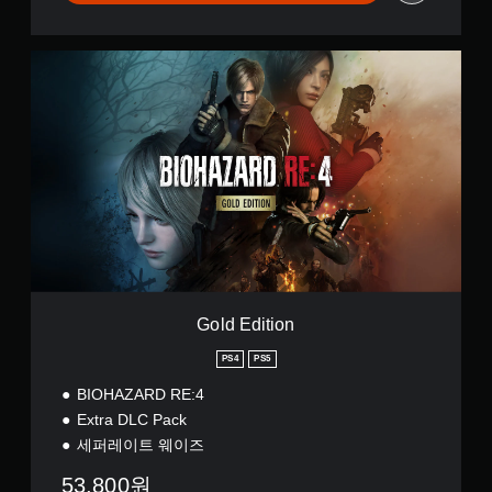
자
P
)
S
)
4
G
&
o
P
l
S
d
5
E
(
d
중
i
국
t
어
i
(
o
간
n
체
자
)
Gold Edition
,
한
PS4
PS5
국
어
BIOHAZARD RE:4
,
Extra DLC Pack
영
세퍼레이트 웨이즈
어
,
53,800원
일