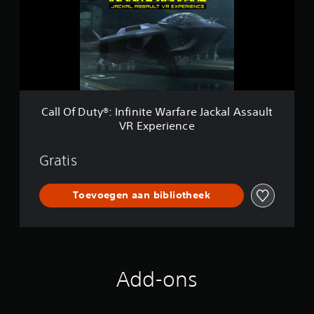
f
D
u
t
y
®
:
I
n
Call Of Duty®: Infinite Warfare Jackal Assault
f
VR Experience
i
n
i
Gratis
t
e
W
Toevoegen aan bibliotheek
a
r
f
a
r
e
Add-ons
J
a
c