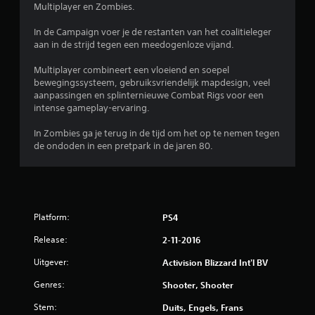
Multiplayer en Zombies.
g
In de Campaign voer je de restanten van het coalitieleger
3
aan in de strijd tegen een meedogenloze vijand.
.
Multiplayer combineert een vloeiend en soepel
bewegingssysteem, gebruiksvriendelijk mapdesign, veel
aanpassingen en splinternieuwe Combat Rigs voor een
8
intense gameplay-ervaring.
3
In Zombies ga je terug in de tijd om het op te nemen tegen
de ondoden in een pretpark in de jaren 80.
/
5
s
Platform:
PS4
t
Release:
2-11-2016
e
Uitgever:
Activision Blizzard Int'l BV
r
Genres:
Shooter, Shooter
r
Stem:
Duits, Engels, Frans