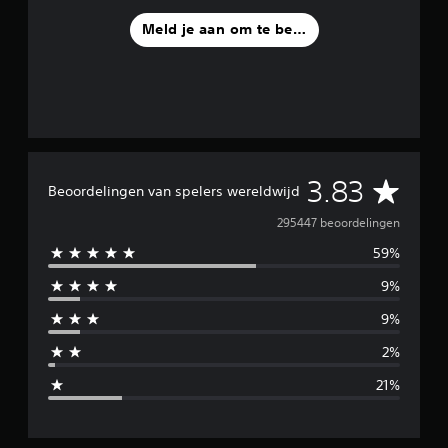
Meld je aan om te beoordelen
G
3.83
Beoordelingen van spelers wereldwijd
e
295447 beoordelingen
59%
m
9%
i
9%
d
2%
d
21%
e