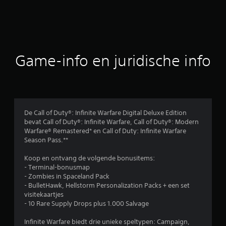
l
d
e
b
Game-info en juridische info
e
o
o
De Call of Duty®: Infinite Warfare Digital Deluxe Edition
bevat Call of Duty®: Infinite Warfare, Call of Duty®: Modern
r
Warfare® Remastered* en Call of Duty: Infinite Warfare
Season Pass.**
d
Koop en ontvang de volgende bonusitems:
e
- Terminal-bonusmap
- Zombies in Spaceland Pack
l
- BulletHawk, Hellstorm Personalization Packs + een set
visitekaartjes
i
- 10 Rare Supply Drops plus 1.000 Salvage
n
Infinite Warfare biedt drie unieke speltypen: Campaign,