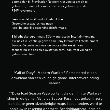
aanmelden bij PlayStation Network niet vereist om dit te 
e
gebruiken, maar het is wel vereist voor gebruik op andere 
PS4™-systemen.
o
Lees voordat u dit product gebruikt de 
o
Gezondheidswaarschuwingen
 voor belangrijke gezondheidsinformatie.
r
Bibliotheekprogramma's ©Sony Interactive Entertainment Inc. 
d
exclusief in licentie gegeven aan Sony Interactive Entertainment 
Europe. Gebruiksvoorwaarden voor software zijn van 
e
toepassing, zie ook eu.playstation.com/legal voor volledige 
gebruiksrechten.
l
i
*Call of Duty®: Modern Warfare® Remastered is een
n
download van een volledige game. Internetverbinding
vereist.
g
**Download Season Pass-content via de Infinite Warfare-
e
shop in de game. Als je de Season Pass hebt gekocht, zorg
dan dat je geen afzonderlijke maps koopt, anders word je
n
opnieuw in rekening gebracht. Beschikbaarheid, prijs en