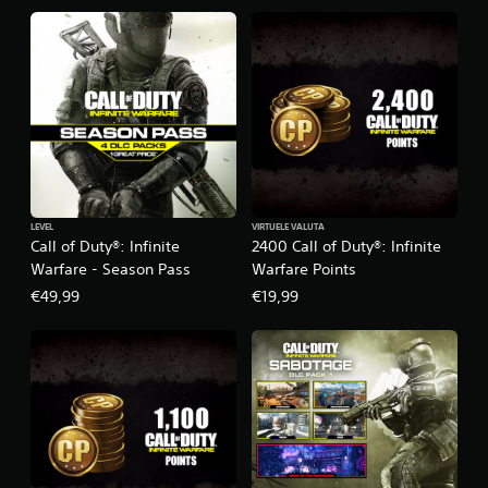
k
a
l
A
s
s
a
u
l
t
V
R
LEVEL
VIRTUELE VALUTA
E
Call of Duty®: Infinite
2400 Call of Duty®: Infinite
x
Warfare - Season Pass
Warfare Points
p
€49,99
€19,99
e
r
i
e
n
c
e