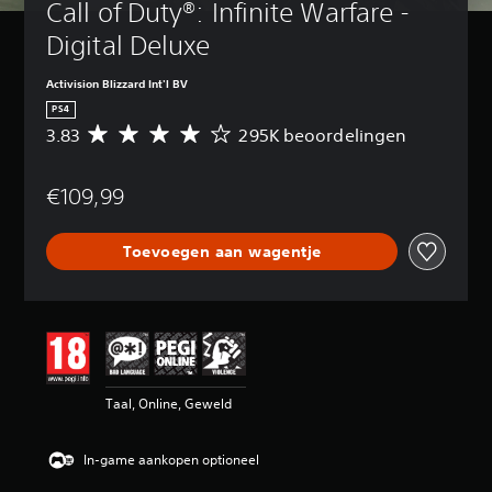
Call of Duty®: Infinite Warfare - 
Digital Deluxe
Activision Blizzard Int'l BV
PS4
3.83
295K beoordelingen
G
e
m
€109,99
i
d
d
Toevoegen aan wagentje
e
l
d
e
b
e
o
o
Taal, Online, Geweld
r
d
e
In-game aankopen optioneel
l
i