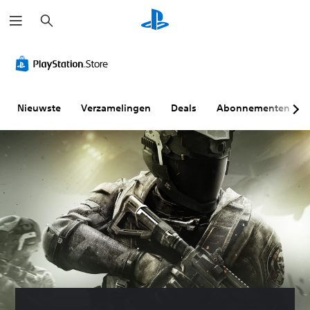
Z
o
e
k
e
n
Nieuwste
Verzamelingen
Deals
Abonnementen