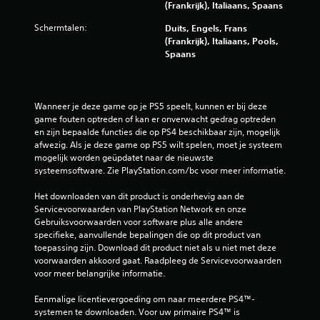
(Frankrijk), Italiaans, Spaans
e
Schermtalen:
Duits, Engels, Frans
(Frankrijk), Italiaans, Pools,
n
Spaans
u
i
Wanneer je deze game op je PS5 speelt, kunnen er bij deze 
game fouten optreden of kan er onverwacht gedrag optreden 
t
en zijn bepaalde functies die op PS4 beschikbaar zijn, mogelijk 
afwezig. Als je deze game op PS5 wilt spelen, moet je systeem 
2
mogelijk worden geüpdatet naar de nieuwste 
systeemsoftware. Zie PlayStation.com/bc voor meer informatie.
9
Het downloaden van dit product is onderhevig aan de 
5
Servicevoorwaarden van PlayStation Network en onze 
Gebruiksvoorwaarden voor software plus alle andere 
4
specifieke, aanvullende bepalingen die op dit product van 
toepassing zijn. Download dit product niet als u niet met deze 
4
voorwaarden akkoord gaat. Raadpleeg de Servicevoorwaarden 
voor meer belangrijke informatie.
7
Eenmalige licentievergoeding om naar meerdere PS4™-
b
systemen te downloaden. Voor uw primaire PS4™ is 