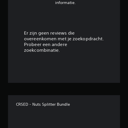
n
informatie.
g
3
.
Er zijn geen reviews die
overeenkomen met je zoekopdracht.
9
Probeer een andere
zoekcombinatie.
4
/
5
s
t
CRSED - Nuts Splitter Bundle
e
r