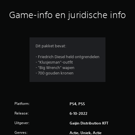
o
Game-info en juridische info
o
r
d
Dit pakket bevat:
e
- Friedrich Diesel held ontgrendelen
- "Klusjesman"-outfit
l
- "Big Wrench" wapen
- 700 gouden kronen
i
n
g
Platform:
PS4, PS5
e
Release:
6-10-2022
n
Uitgever:
Gaijin Distribution KFT
Genres:
Actie, Uniek, Actie