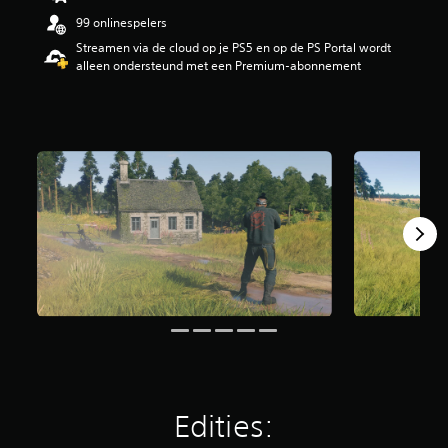
i
99 onlinespelers
n
Streamen via de cloud op je PS5 en op de PS Portal wordt
g
alleen ondersteund met een Premium-abonnement
3
.
9
4
/
5
s
t
e
r
r
e
n
u
i
t
3
3
K
b
Edities:
e
o