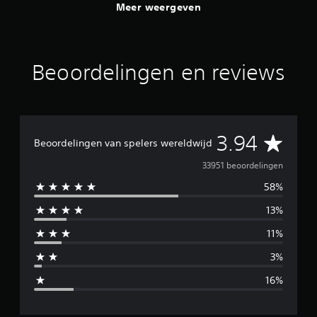
Meer weergeven
Beoordelingen en reviews
G
3.94
Beoordelingen van spelers wereldwijd
e
33951 beoordelingen
58%
m
13%
i
11%
d
3%
d
16%
e