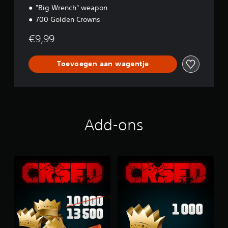
u
"Big Wrench" weapon
n
700 Golden Crowns
d
l
€9,99
e
Toevoegen aan wagentje
Add-ons