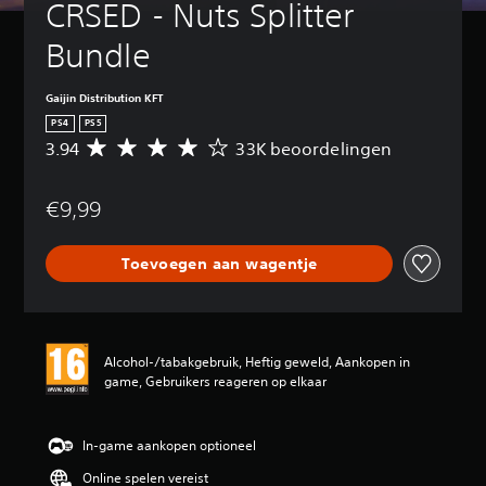
CRSED - Nuts Splitter 
Bundle
Gaijin Distribution KFT
PS4
PS5
3.94
33K beoordelingen
G
e
m
€9,99
i
d
d
Toevoegen aan wagentje
e
l
d
e
b
Alcohol-/tabakgebruik, Heftig geweld, Aankopen in
e
game, Gebruikers reageren op elkaar
o
o
r
d
In-game aankopen optioneel
e
Online spelen vereist
l