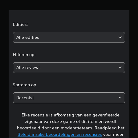
l
d
e
Edities:
b
Alle edities
e
Filteren op:
o
Alle reviews
o
r
Sorteren op:
d
Recentst
e
Elke recensie is afkomstig van een geverifieerde
l
eigenaar van deze game of dit item en wordt
i
beoordeeld door een moderatieteam. Raadpleeg het
Beleid inzake beoordelingen en recensies
voor meer