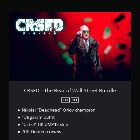
o
r
C
d
R
e
S
l
E
i
D
n
-
g
T
e
h
n
e
B
e
a
r
o
CRSED - The Bear of Wall Street Bundle
f
W
PS4
PS5
a
Nikolai "Deadhead" Orlov champion
l
l
"Oligarch" outfit
S
"Gzhel" HK UMP45 skin
t
700 Golden crowns
r
e