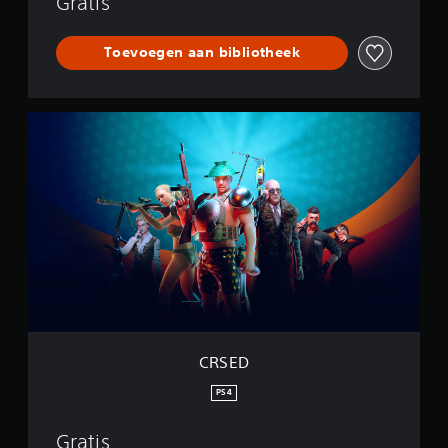
Gratis
Toevoegen aan bibliotheek
C
R
S
E
D
CRSED
PS4
Gratis