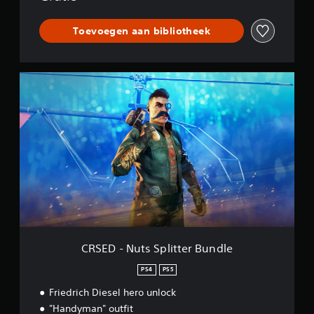
Toevoegen aan bibliotheek
C
R
S
E
D
-
N
u
t
s
S
p
l
i
CRSED - Nuts Splitter Bundle
t
t
PS4
PS5
e
Friedrich Diesel hero unlock
r
B
"Handyman" outfit