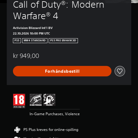
Call of Duty®: Modern 
Warfare® 4
Activision Blizzard Int'l BV
22.10.2026 10:00 PM UTC
PS5
MW4 STANDARD
PS5 PRO ENHANCED
kr 949,00
Forhåndsbestill
In-Game Purchases, Violence
PS Plus kreves for online-spilling