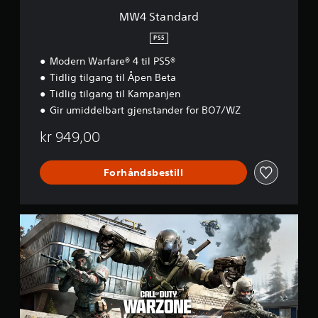
MW4 Standard
PS5
Modern Warfare® 4 til PS5®
Tidlig tilgang til Åpen Beta
Tidlig tilgang til Kampanjen
Gir umiddelbart gjenstander for BO7/WZ
kr 949,00
Forhåndsbestill
C
a
l
l
o
f
D
u