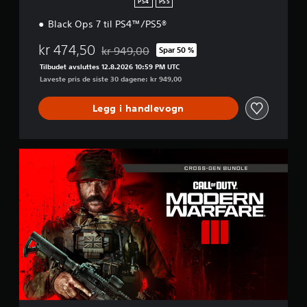
j
PS4
PS5
o
Black Ops 7 til PS4™/PS5®
n
kr 474,50
kr 949,00
Spar 50 %
Nedsatt fra opprinnelig pris på kr 949,00
Tilbudet avsluttes 12.8.2026 10:59 PM UTC
Laveste pris de siste 30 dagene: kr 949,00
Legg i handlevogn
M
W
I
I
I
K
r
y
s
s
g
e
n