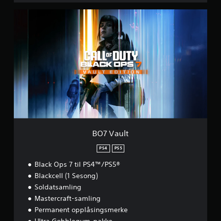
B
O
7
V
a
u
l
t
BO7 Vault
PS4
PS5
Black Ops 7 til PS4™/PS5®
Blackcell (1 Sesong)
Soldatsamling
Mastercraft-samling
Permanent opplåsingsmerke
Ultra Gobblegum-pakke