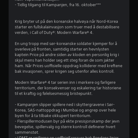
- Tidlig tilgang til Kampanjen, fra 16. oktober***
Krig bryter ut på den koreanske halvøya når Nord-Korea
starter en fullskalainvasjon som truer med å destabilisere
verden, i Call of Duty®: Modern Warfare® 4.
En ung tropp med sør-koreanske soldater kjemper for å
overleve på fronten, samtidig starter en hevnlysten
kaptein Price på andre siden av kloden en personlig krig i
skjul mens han holder seg ett steg foran de som jakter
ham. Når Prices uoffisielle oppdrag kolliderer med kreftene
bak invasjonen, sprer krigen seg utenfor alles kontroll.
Modern Warfare® 4 tar serien inn i mørkere og farligere
territorium, der konsekvenser og eskalering tar historiene
til et kraftig og følelsesmessig bristepunkt.
- Kampanjen slipper spillere ned i skyttergravene i Sør-
Korea, SAS-nattoppdrag i Mumbai og angrep over hele
byen for å ta tilbake okkupert territorium.
- Flerspillermodusen byr på ekte presisjonskamp der jevn
bevegelse, spillervalg og større kontroll definerer hvert
sammenstøt.
- I DMZ er spillerne en uoffisiell ressurs bak fiendens linjer,