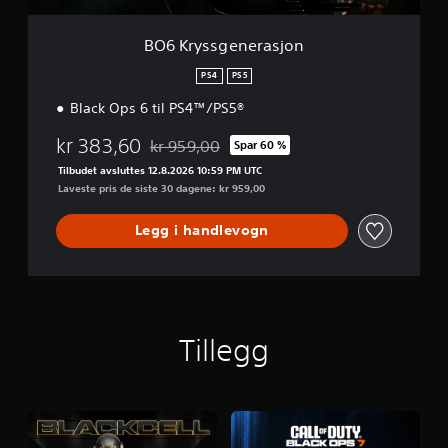
e
r
a
BO6 Kryssgenerasjon
s
j
PS4
PS5
o
Black Ops 6 til PS4™/PS5®
n
kr 383,60
kr 959,00
Spar 60 %
Nedsatt fra opprinnelig pris på kr 959,00
Tilbudet avsluttes 12.8.2026 10:59 PM UTC
Laveste pris de siste 30 dagene: kr 959,00
Legg i handlevogn
Tillegg