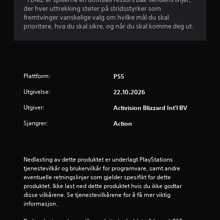
der hver uttrekking støter på stridsstyrker som
fremtvinger vanskelige valg om hvilke mål du skal
prioritere, hva du skal sikre, og når du skal komme deg ut.
Plattform:
PS5
Utgivelse:
22.10.2026
Utgiver:
Activision Blizzard Int'l BV
Sjangrer:
Action
Nedlasting av dette produktet er underlagt PlayStations 
tjenestevilkår og brukervilkår for programvare, samt andre 
eventuelle retningslinjer som gjelder spesifikt for dette 
produktet. Ikke last ned dette produktet hvis du ikke godtar 
disse vilkårene. Se tjenestevilkårene for å få mer viktig 
informasjon.