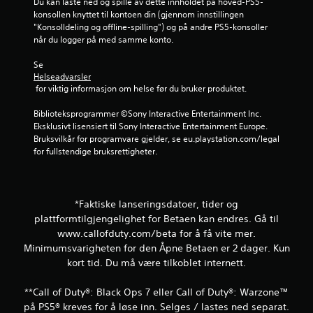
Du kan laste ned og spille av dette innholdet på hoved-PS5-
konsollen knyttet til kontoen din (gjennom innstillingen 
"Konsolldeling og offline-spilling") og på andre PS5-konsoller 
når du logger på med samme konto.
Se 
Helseadvarsler
 for viktig informasjon om helse før du bruker produktet.
Biblioteksprogrammer ©Sony Interactive Entertainment Inc. 
Eksklusivt lisensiert til Sony Interactive Entertainment Europe. 
Bruksvilkår for programvare gjelder, se eu.playstation.com/legal 
for fullstendige bruksrettigheter.
*Faktiske lanseringsdatoer, tider og
plattformtilgjengelighet for Betaen kan endres. Gå til
www.callofduty.com/beta for å få vite mer.
Minimumsvarigheten for den Åpne Betaen er 2 dager. Kun
kort tid. Du må være tilkoblet internett.
**Call of Duty®: Black Ops 7 eller Call of Duty®: Warzone™
på PS5® kreves for å løse inn. Selges / lastes ned separat.