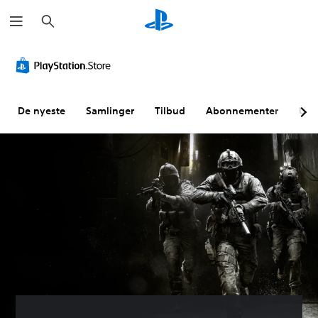
S
ø
k
De nyeste
Samlinger
Tilbud
Abonnementer
Utf