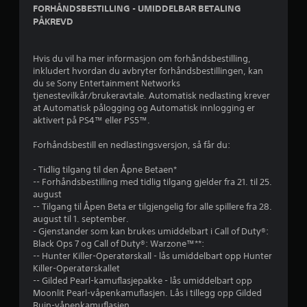
FORHÅNDSBESTILLING - UMIDDELBAR BETALING
PÅKREVD
Hvis du vil ha mer informasjon om forhåndsbestilling,
inkludert hvordan du avbryter forhåndsbestillingen, kan
du se Sony Entertainment Networks
tjenestevilkår/brukeravtale. Automatisk nedlasting krever
at Automatisk pålogging og Automatisk innlogging er
aktivert på PS4™ eller PS5™.
Forhåndsbestill en nedlastingsversjon, så får du:
- Tidlig tilgang til den Åpne Betaen*
-- Forhåndsbestilling med tidlig tilgang gjelder fra 21. til 25.
august
-- Tilgang til Åpen Beta er tilgjengelig for alle spillere fra 28.
august til 1. september.
- Gjenstander som kan brukes umiddelbart i Call of Duty®:
Black Ops 7 og Call of Duty®: Warzone™**:
-- Hunter Killer-Operatørskall - lås umiddelbart opp Hunter
Killer-Operatørskallet
-- Gilded Pearl-kamuflasjepakke - lås umiddelbart opp
Moonlit Pearl-våpenkamuflasjen. Lås i tillegg opp Gilded
Ruin-våpenkamuflasjen.