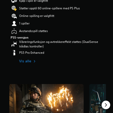
Kjøp i spill er valgfritt
Støtter opptil 60 online-spillere med PS Plus
Online-spilling er valgfritt
1 spiller
Avstandsspill støttes
PS5-versjon
Vibreringsfunksjon og avtrekkereffekt støttes (DualSense
trådløs kontroller)
PS5 Pro Enhanced
Vis alle