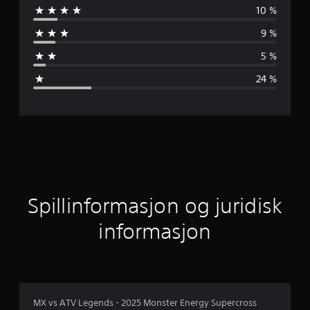
10 %
n
9 %
n
5 %
o
24 %
m
s
n
i
t
Spillinformasjon og juridisk
t
informasjon
l
i
g
MX vs ATV Legends - 2025 Monster Energy Supercross