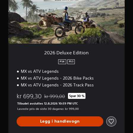
D
e
l
u
x
e
E
d
i
t
2026 Deluxe Edition
i
o
PS4
PS5
n
MX vs ATV Legends
MX vs ATV Legends - 2026 Bike Packs
MX vs ATV Legends - 2026 Track Pass
kr 699,30
kr 999,00
Spar 30 %
Nedsatt fra opprinnelig pris på kr 999,00
Tilbudet avsluttes 12.8.2026 10:59 PM UTC
Laveste pris de siste 30 dagene: kr 999,00
Legg i handlevogn