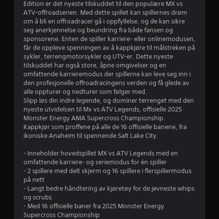
Edition er det nyeste tilskuddet til den populære MX vs
v
ATV-offroadserien. Med dette spillet kan spillernes drøm
om å bli en offroadracer gå i oppfyllelse, og de kan sikre
u
seg anerkjennelse og beundring fra både fansen og
sponsorene. Enten de spiller karriere- eller onlinemodusen,
r
får de oppleve spenningen av å kappkjøre til målstreken på
sykler, terrengmotorsykler og UTV-er. Dette nyeste
d
tilskuddet har også store, åpne omgivelser og en
omfattende karrieremodus der spillerne kan leve seg inn i
e
den profesjonelle offroadracingens verden og få glede av
alle oppturer og nedturer som følger med.
r
Slipp løs din indre legende, og dominer terrenget med den
nyeste utvidelsen til Mx vs ATV Legends, offisielle 2025
i
Monster Energy AMA Supercross Championship.
Kappkjør som proffene på alle de 16 offisielle banene, fra
n
ikoniske Anaheim til spennende Salt Lake City.
g
- Inneholder hovedspillet MX vs ATV Legends med en
omfattende karriere- og seriemodus for én spiller
- 2 spillere med delt skjerm og 16 spillere i flerspillermodus
3
på nett
- Langt bedre håndtering av kjøretøy for de jevneste whips
.
og scrubs
- Med 16 offisielle baner fra 2025 Monster Energy
6
Supercross Championship