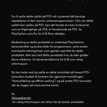
r
a
For å spille dette spillet på PS5 må systemet ditt kanskje 
6
oppdateres til den nyeste systemprogramvaren. Selv om dette 
spillet kan spilles på PS5, kan det hende at noen funksjoner 
4
som er tilgjengelige på PS4, er fraværende på PS5. Se 
PlayStation.com/bc for å få flere detaljer.
2
Nedlasting av dette produktet er underlagt PlayStations 
7
tjenestevilkår og brukervilkår for programvare, samt andre 
eventuelle retningslinjer som gjelder spesifikt for dette 
produktet. Ikke last ned dette produktet hvis du ikke godtar 
v
disse vilkårene. Se tjenestevilkårene for å få mer viktig 
informasjon.
u
Du kan laste ned og spille av dette innholdet på hoved-PS5-
r
konsollen knyttet til kontoen din (gjennom innstillingen 
"Konsolldeling og offline-spilling") og på andre PS5-konsoller 
d
når du logger på med samme konto.
e
Se 
Helseadvarsler
r
 for viktig informasjon om helse før du bruker produktet.