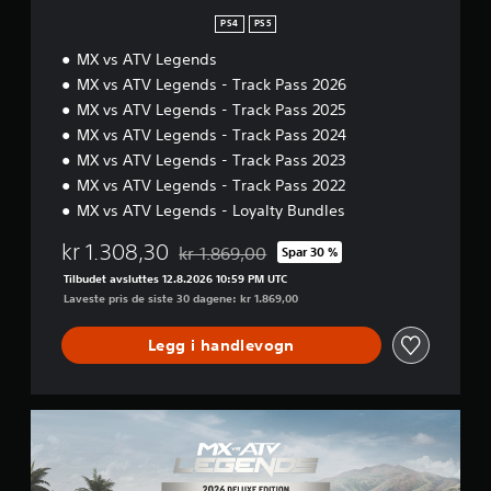
i
t
PS4
PS5
i
MX vs ATV Legends
o
n
MX vs ATV Legends - Track Pass 2026
MX vs ATV Legends - Track Pass 2025
MX vs ATV Legends - Track Pass 2024
MX vs ATV Legends - Track Pass 2023
MX vs ATV Legends - Track Pass 2022
MX vs ATV Legends - Loyalty Bundles
kr 1.308,30
kr 1.869,00
Spar 30 %
Nedsatt fra opprinnelig pris på kr 1.869,00
Tilbudet avsluttes 12.8.2026 10:59 PM UTC
Laveste pris de siste 30 dagene: kr 1.869,00
Legg i handlevogn
2
0
2
6