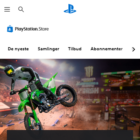
S
ø
k
De nyeste
Samlinger
Tilbud
Abonnementer
Utf