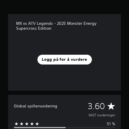
MX vs ATV Legends - 2025 Monster Energy
Supercross Edition
Logg på for å vurdere
G
3.60
Global spillervurdering
j
6427 vurderinger
51 %
e