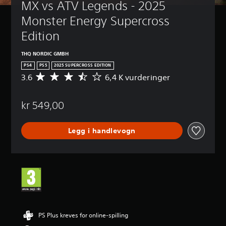
MX vs ATV Legends - 2025 
Monster Energy Supercross 
Edition
THQ NORDIC GMBH
PS4
PS5
2025 SUPERCROSS EDITION
3.6
6,4 K vurderinger
G
j
e
kr 549,00
n
n
o
Legg i handlevogn
m
s
n
i
t
t
l
i
g
v
PS Plus kreves for online-spilling
u