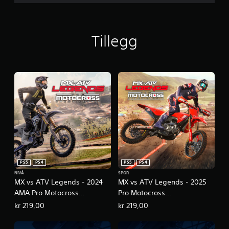
Tillegg
PS5
PS4
PS5
PS4
NIVÅ
SPOR
MX vs ATV Legends - 2024
MX vs ATV Legends - 2025
AMA Pro Motocross
Pro Motocross
Championship
Championship
kr 219,00
kr 219,00