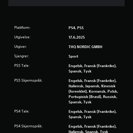
s
t
j
Plattform:
PS4, PS5
e
Utgivelse:
17.6.2025
Utgiver:
THQ NORDIC GMBH
r
Sjangrer:
Sport
n
PS5 Tale:
Engelsk, Fransk (Frankrike),
e
Spansk, Tysk
PS5 Skjermspråk:
Engelsk, Fransk (Frankrike),
r
Italiensk, Japansk, Kinesisk
(forenklet), Koreansk, Polsk,
a
Portugisisk (Brasil), Russisk,
Spansk, Tysk
v
PS4 Tale:
Engelsk, Fransk (Frankrike),
5
Spansk, Tysk
f
PS4 Skjermspråk:
Engelsk, Fransk (Frankrike),
Italiensk, Spansk, Tysk