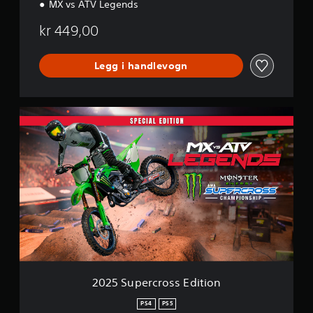
MX vs ATV Legends
kr 449,00
Legg i handlevogn
2
0
2
5
S
u
p
e
r
c
r
o
s
s
2025 Supercross Edition
E
d
PS4
PS5