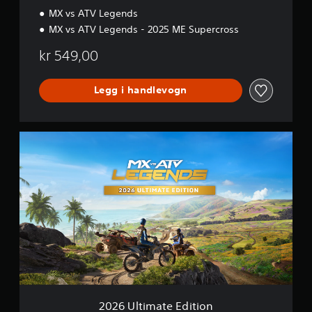
i
MX vs ATV Legends
t
i
MX vs ATV Legends - 2025 ME Supercross
o
n
kr 549,00
Legg i handlevogn
2
0
2
6
U
l
t
i
m
a
t
e
E
d
2026 Ultimate Edition