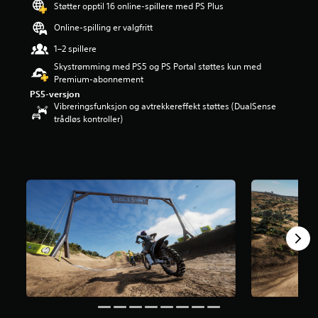
Støtter opptil 16 online-spillere med PS Plus
r
d
Online-spilling er valgfritt
e
r
1–2 spillere
i
Skystrømming med PS5 og PS Portal støttes kun med
n
Premium-abonnement
g
PS5-versjon
3
Vibreringsfunksjon og avtrekkereffekt støttes (DualSense
.
trådløs kontroller)
6
s
t
j
e
r
n
e
r
a
v
5
f
r
a
6