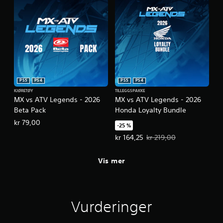
PS5
PS4
PS5
PS4
KJØRETØY
TILLEGGSPAKKE
MX vs ATV Legends - 2026
MX vs ATV Legends - 2026
Beta Pack
Honda Loyalty Bundle
kr 79,00
-25 %
Tilbudspris, kr 164,25. Opprinneli
kr 164,25
kr 219,00
Vis mer
Vurderinger