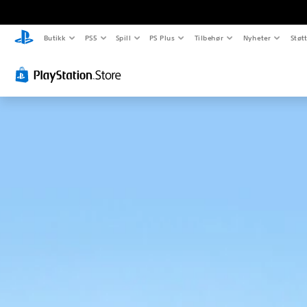
Butikk
PS5
Spill
PS Plus
Tilbehør
Nyheter
Støt