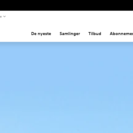
te
De nyeste
Samlinger
Tilbud
Abonnemen