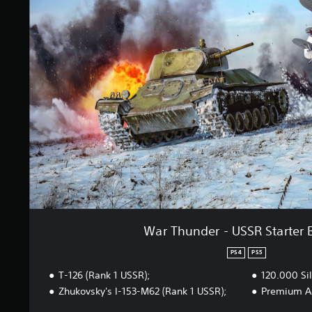
T
K
h
v
u
u
n
r
d
d
e
e
r
r
-
i
U
n
S
g
S
e
R
r
S
t
a
r
t
War Thunder - USSR Starter 
e
r
PS4
PS5
B
T-126 (Rank 1 USSR);
120.000 Sil
u
n
Zhukovsky's I-153-M62 (Rank 1 USSR);
Premium Ac
d