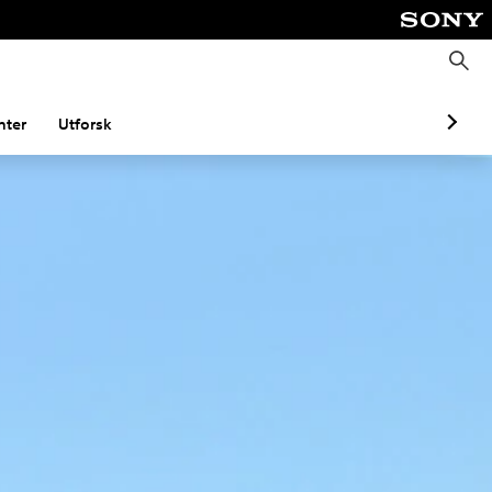
S
ø
k
ter
Utforsk