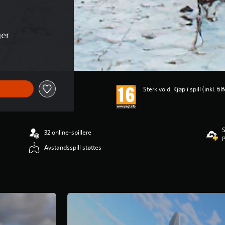
ger
Sterk vold, Kjøp i spill (inkl. t
S
32 online-spillere
Avstandsspill støttes