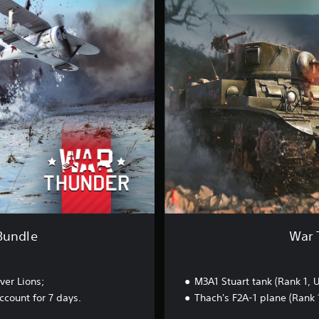
T
h
u
n
d
e
r
-
U
S
S
t
a
r
t
e
r
Bundle
War 
B
u
n
ver Lions;
M3A1 Stuart tank (Rank 1, 
d
l
count for 7 days.
Thach's F2A-1 plane (Rank 
e