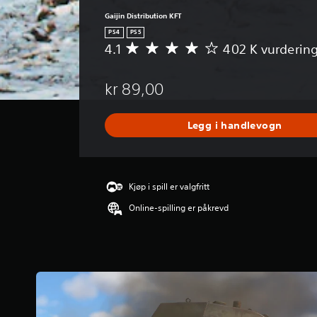
Gaijin Distribution KFT
PS4
PS5
4.1
402 K vurderin
G
j
e
kr 89,00
n
n
o
Legg i handlevogn
m
s
n
i
t
Kjøp i spill er valgfritt
t
Online-spilling er påkrevd
l
i
g
v
u
r
d
e