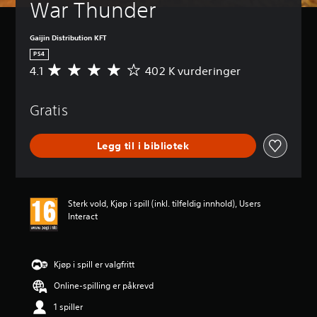
War Thunder
Gaijin Distribution KFT
PS4
4.1
402 K vurderinger
G
j
e
Gratis
n
n
o
Legg til i bibliotek
m
s
n
i
t
Sterk vold, Kjøp i spill (inkl. tilfeldig innhold), Users
t
Interact
l
i
g
v
Kjøp i spill er valgfritt
u
Online-spilling er påkrevd
r
d
1 spiller
e