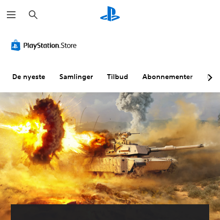
S
ø
k
De nyeste
Samlinger
Tilbud
Abonnementer
Utf