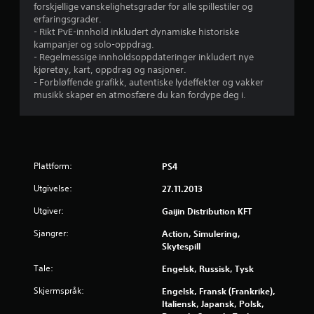
forskjellige vanskelighetsgrader for alle spillestiler og
t
erfaringsgrader.
- Rikt PvE-innhold inkludert dynamiske historiske
j
kampanjer og solo-oppdrag.
- Regelmessige innholdsoppdateringer inkludert nye
e
kjøretøy, kart, oppdrag og nasjoner.
- Forbløffende grafikk, autentiske lydeffekter og vakker
r
musikk skaper en atmosfære du kan fordype deg i.
n
e
r
Plattform:
PS4
Utgivelse:
27.11.2013
a
Utgiver:
Gaijin Distribution KFT
v
Sjangrer:
Action, Simulering,
5
Skytespill
Tale:
Engelsk, Russisk, Tysk
f
Skjermspråk:
Engelsk, Fransk (Frankrike),
r
Italiensk, Japansk, Polsk,