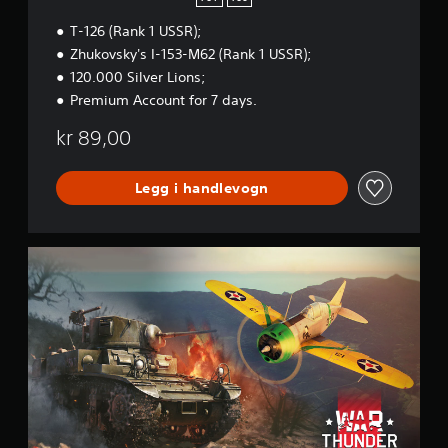
t
T-126 (Rank 1 USSR);
a
r
Zhukovsky's I-153-M62 (Rank 1 USSR);
t
120.000 Silver Lions;
e
Premium Account for 7 days.
r
B
kr 89,00
u
n
d
Legg i handlevogn
l
e
W
a
r
T
h
u
n
d
e
r
-