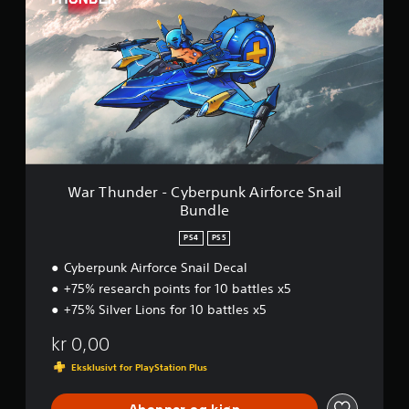
r
T
h
u
n
d
e
r
-
C
y
b
War Thunder - Cyberpunk Airforce Snail
e
Bundle
r
p
PS4
PS5
u
n
Cyberpunk Airforce Snail Decal
k
+75% research points for 10 battles x5
A
+75% Silver Lions for 10 battles x5
i
r
kr 0,00
f
o
Eksklusivt for PlayStation Plus
r
c
Abonner og kjøp