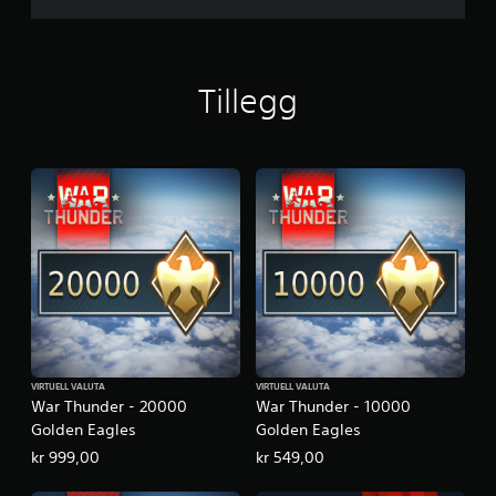
e
n
s
B
u
Tillegg
n
d
l
e
VIRTUELL VALUTA
VIRTUELL VALUTA
War Thunder - 20000
War Thunder - 10000
Golden Eagles
Golden Eagles
kr 999,00
kr 549,00