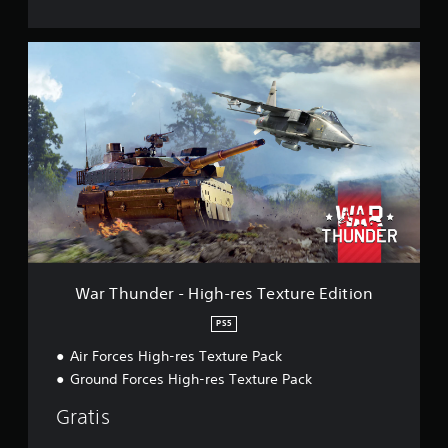
W
a
r
T
h
u
n
d
e
r
-
H
i
g
War Thunder - High-res Texture Edition
h
-
PS5
r
Air Forces High-res Texture Pack
e
s
Ground Forces High-res Texture Pack
T
e
Gratis
x
t