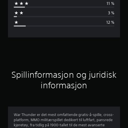
11 %
n
3 %
o
12 %
m
s
n
i
t
Spillinformasjon og juridisk
t
informasjon
l
i
g
War Thunder er det mest omfattende gratis-å-spille, cross-
platform, MMO militærspillet dedikert til luftfart, pansrede
v
kjøretøy, fra tidlig på 1900-tallet til de mest avanserte