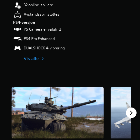
r
32 online-spillere
i
Avstandsspill støttes
n
g
PS4-versjon
4
PS Camera er valgfritt
.
1
PS4 Pro Enhanced
s
DUALSHOCK 4-vibrering
t
j
Vis alle
e
r
n
e
r
a
v
5
f
r
a
4
0
2