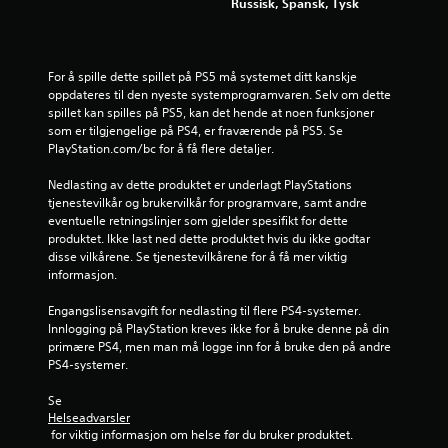
Russisk, Spansk, Tysk
a
4
For å spille dette spillet på PS5 må systemet ditt kanskje 
0
oppdateres til den nyeste systemprogramvaren. Selv om dette 
spillet kan spilles på PS5, kan det hende at noen funksjoner 
2
som er tilgjengelige på PS4, er fraværende på PS5. Se 
PlayStation.com/bc for å få flere detaljer.
7
Nedlasting av dette produktet er underlagt PlayStations 
5
tjenestevilkår og brukervilkår for programvare, samt andre 
eventuelle retningslinjer som gjelder spesifikt for dette 
4
produktet. Ikke last ned dette produktet hvis du ikke godtar 
disse vilkårene. Se tjenestevilkårene for å få mer viktig 
v
informasjon.
u
Engangslisensavgift for nedlasting til flere PS4-systemer. 
Innlogging på PlayStation kreves ikke for å bruke denne på din 
r
primære PS4, men man må logge inn for å bruke den på andre 
PS4-systemer.
d
Se 
e
Helseadvarsler
 for viktig informasjon om helse før du bruker produktet.