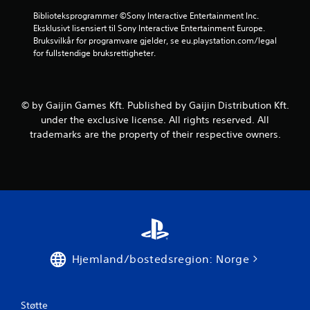
r
Biblioteksprogrammer ©Sony Interactive Entertainment Inc. 
Eksklusivt lisensiert til Sony Interactive Entertainment Europe. 
i
Bruksvilkår for programvare gjelder, se eu.playstation.com/legal 
for fullstendige bruksrettigheter.
n
g
© by Gaijin Games Kft. Published by Gaijin Distribution Kft.
e
under the exclusive license. All rights reserved. All
r
trademarks are the property of their respective owners.
Hjemland/bostedsregion: Norge
Støtte