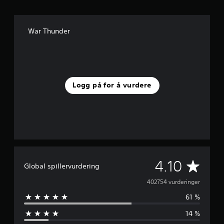
War Thunder
Logg på for å vurdere
G
4.10
Global spillervurdering
j
402754 vurderinger
61 %
e
14 %
n