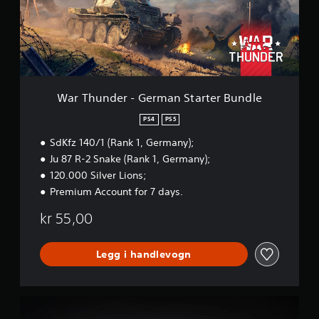
n
d
e
r
-
G
e
r
War Thunder - German Starter Bundle
m
a
PS4
PS5
n
SdKfz 140/1 (Rank 1, Germany);
S
t
Ju 87 R-2 Snake (Rank 1, Germany);
a
120.000 Silver Lions;
r
Premium Account for 7 days.
t
e
kr 55,00
r
B
u
Legg i handlevogn
n
d
l
e
W
a