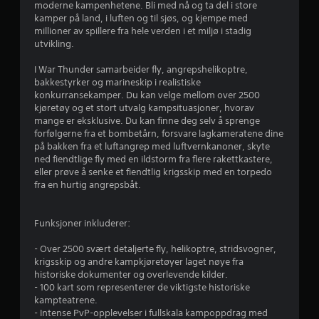
moderne kampenhetene. Bli med nå og ta del i store
u
kamper på land, i luften og til sjøs, og kjempe med
millioner av spillere fra hele verden i et miljø i stadig
r
utvikling.
d
I War Thunder samarbeider fly, angrepshelikoptre,
bakkestyrker og marineskip i realistiske
e
konkurransekamper. Du kan velge mellom over 2500
kjøretøy og et stort utvalg kampsituasjoner, hvorav
r
mange er eksklusive. Du kan finne deg selv å sprenge
forfølgerne fra et bombetårn, forsvare lagkameratene dine
i
på bakken fra et luftangrep med luftvernkanoner, skyte
ned fiendtlige fly med en ildstorm fra flere rakettkastere,
n
eller prøve å senke et fiendtlig krigsskip med en torpedo
fra en hurtig angrepsbåt.
g
Funksjoner inkluderer:
4
- Over 2500 svært detaljerte fly, helikoptre, stridsvogner,
.
krigsskip og andre kampkjøretøyer laget nøye fra
historiske dokumenter og overlevende kilder.
1
- 100 kart som representerer de viktigste historiske
kampteatrene.
s
- Intense PvP-opplevelser i fullskala kampoppdrag med