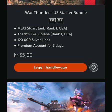
U
S
S
War Thunder - US Starter Bundle
t
a
PS4
PS5
r
M3A1 Stuart tank (Rank 1, USA)
t
e
Thach's F2A-1 plane (Rank 1, USA)
r
120.000 Silver Lions
B
Premium Account for 7 days.
u
n
kr 55,00
d
l
e
Legg i handlevogn
W
a
r
T
h
u
n