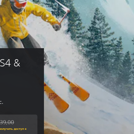
S4 & 
с.
139,00
 исходной цены UAH 1 139,00
получить доступ к