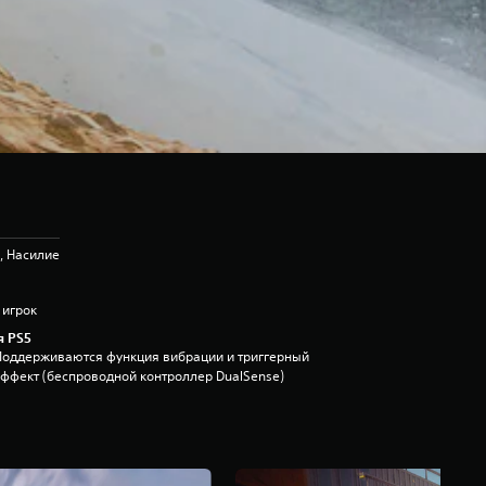
, Насилие
 игрок
я PS5
Поддерживаются функция вибрации и триггерный
эффект (беспроводной контроллер DualSense)