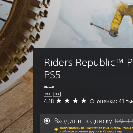
Riders Republic™ P
PS5
Ubisoft
PS4
PS5
4.18
оценки: 41 ты
С
р
е
д
Входит в подписку
UAH 1 
Скидка с
н
Подпишитесь на PlayStation Plus Экстра, чтобы 
я
этой игре и сотням других в Каталоге игр