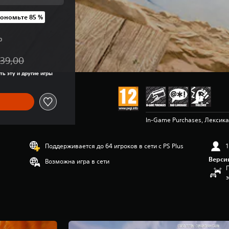
кономьте 85 %
ены UAH 1 139,00
0
139,00
 исходной цены UAH 1 139,00
ть эту и другие игры
In-Game Purchases, Лексика
Поддерживается до 64 игроков в сети с PS Plus
1
Верси
Возможна игра в сети