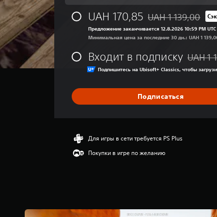
я
о
UAH 170,85
UAH 1 139,00
Сэ
Скидка с исходной ц
ц
Предложение заканчивается 12.8.2026 10:59 PM UTC
е
Минимальная цена за последние 30 дн.: UAH 1 139,0
н
к
Входит в подписку
UAH 1 
а
Скидка с
:
Подпишитесь на Ubisoft+ Classics, чтобы загрузи
4
.
1
Подписаться
8
и
з
п
Для игры в сети требуется PS Plus
я
т
Покупки в игре по желанию
и
з
в
е
з
д
н