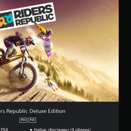
rs Republic Deluxe Edition
PS4
PS5
 PS4
Набор «Костюмы» (4 облика)