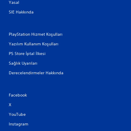
A
Yasal
y
SIE Hakkında
n
ı
A
n
PlayStation Hizmet Koşulları
d
a
Yazılım Kullanım Koşulları
B
PS Store İptal İlkesi
a
s
Sağlık Uyarıları
m
a
Derecelendirmeler Hakkında
d
a
n
Facebook
o
y
X
n
a
YouTube
n
Instagram
a
b