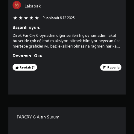
m
s
i
a
Lakabak
a
u
r
d
n
s
m
a
Puanlandı 6.12.2025
5 üzerinden 5 yıldız
u
i
n
l
n
a
Başarılı oyun.
u
o
i
r
z
Direk Far Cry 6 oynadım diğer serileri hiç oynamadım fakat
y
p
.
(
bu seride çok eğlendim aksiyon bitmek bilmiyor heyecan üst
n
s
mertebe grafikler iyi. bazı eksikleri olmasına rağmen harika
u
a
a
bir oyun olmuş.
n
Devamını Oku
d
a
a
e
b
c
Faydalı (1)
Raporla
n
i
e
l
ç
l
i
e
v
r
a
r
A
i
ş
m
m
a
d
ğ
a
ı
FARCRY 6 Altın Sürüm
ı
ş
y
5
ı
ö
o