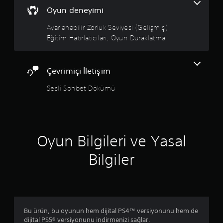
m
Oyun deneyimi
e
l
Ayarlanabilir Zorluk Seviyesi (Gelişmiş),
e
Eğitim Hatırlatıcıları, Oyun Duraklatma
r
e
H
Çevrimiçi İletişim
ı
z
Sesli Sohbet Dökümü
l
a
B
a
s
Oyun Bilgileri ve Yasal
m
a
Bilgiler
d
a
n
o
y
Bu ürün, bu oyunun hem dijital PS4™ versiyonunu hem de
n
dijital PS5® versiyonunu indirmenizi sağlar.