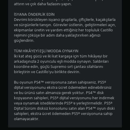
y
attırın ve çok daha fazlasını yapın.
a
b
İSYANA ÖNDERLİK EDİN
e
Devrimi körükleyen isyancı gruplarla, çiftçilerle, kaçakçılarla
l
ve sürgünlerle tanışın. Görevler üstlenin, geliştirmeleri açın,
i
ekipmanlar üretin ve yardım ettiğiniz her topluluk Castillo
r
rejimini çöküşe bir adım daha yaklaştırırken ağınızı
l
güçlendirin.
i
b
TÜM HİKÂYEYİ EŞLİ MODDA OYNAYIN
i
İki kat ateş gücü ve iki kat kargaşa için tüm hikâyeyi bir
r
arkadaşınızla 2 oyunculu eşli modda oynayın. Saldırıları
s
koordine edin, güçlü Supremo sırt çantası silahlarını
ü
birleştirin ve Castillo'yu birlikte devirin.
r
e
Bu oyunun PS4™ versiyonuna zaten sahipseniz, PS5®
i
dijital versiyonunu ekstra ücret ödemeden edinebilirsiniz
ç
ve bu ürünü satın almanıza gerek yoktur. PS4™ disk
i
kopyasının sahipleri, PS5® dijital versiyonunu her indirmek
n
veya oynamak istediklerinde PS5®'e yerleştirmelidir. PS5®
d
Dijital Sürüm disksiz konsolunu satın alan PS4™ oyun diski
e
sahipleri, ekstra ücret ödemeden PS5® versiyonuna sahip
b
olamayacaktır.
a
s