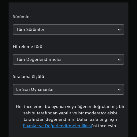
i
u
k
y
n
z
n
l
a
.
m
e
b
l
Sürümler:
a
r
i
s
s
l
D
a
Tüm Sürümler
ı
ı
i
ü
n
r
r
m
ğ
ı
a
.
m
s
Filtreleme türü:
s
a
e
a
ı
ğ
l
n
Tüm Değerlendirmeler
d
l
d
e
a
a
r
a
y
d
e
Sıralama ölçütü:
a
u
B
o
c
r
a
En Son Oynananlar
a
a
s
r
k
k
ı
ş
l
l
Her inceleme, bu oyunun veya öğenin doğrulanmış bir
t
e
a
k
ı
t
sahibi tarafından yapılır ve bir moderatör ekibi
i
a
a
T
tarafından değerlendirilir. Daha fazla bilgi için
l
b
u
Puanlar ve Değerlendirmeler İlkesi
’ni inceleyin.
d
l
i
t
e
l