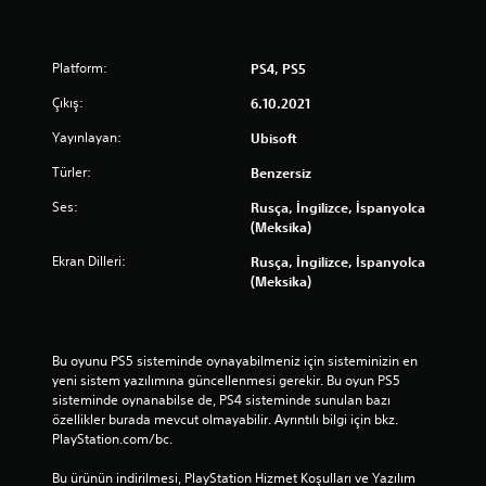
m
a
y
a
Platform:
PS4, PS5
i
Çıkış:
6.10.2021
h
t
Yayınlayan:
Ubisoft
i
y
Türler:
Benzersiz
a
ç
Ses:
Rusça, İngilizce, İspanyolca
d
(Meksika)
u
y
Ekran Dilleri:
Rusça, İngilizce, İspanyolca
m
(Meksika)
a
d
a
n
Bu oyunu PS5 sisteminde oynayabilmeniz için sisteminizin en 
o
yeni sistem yazılımına güncellenmesi gerekir. Bu oyun PS5 
y
sisteminde oynanabilse de, PS4 sisteminde sunulan bazı 
u
özellikler burada mevcut olmayabilir. Ayrıntılı bilgi için bkz. 
n
PlayStation.com/bc.
u
o
Bu ürünün indirilmesi, PlayStation Hizmet Koşulları ve Yazılım 