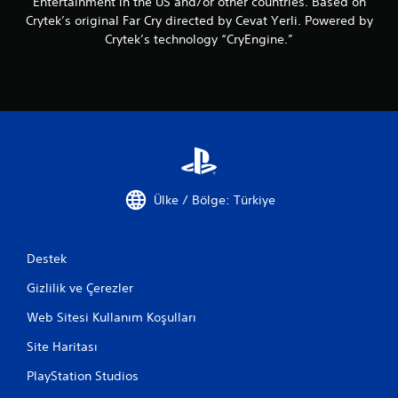
Entertainment in the US and/or other countries. Based on
n
Crytek’s original Far Cry directed by Cevat Yerli. Powered by
e
Crytek’s technology “CryEngine.”
b
i
l
i
r
s
i
n
i
z
Ülke / Bölge: Türkiye
.
D
Destek
ü
ğ
Gizlilik ve Çerezler
m
e
Web Sitesi Kullanım Koşulları
l
Site Haritası
e
r
PlayStation Studios
e