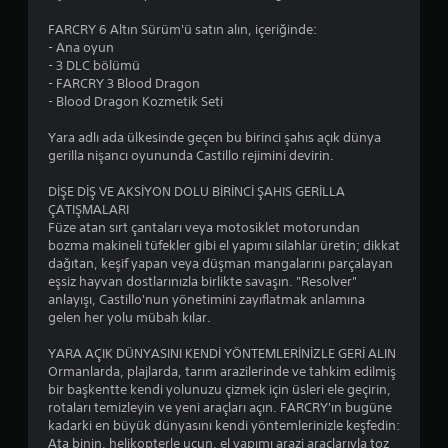
a
n
FARCRY 6 Altın Sürüm'ü satın alın, içeriğinde:
a
- Ana oyun
b
- 3 DLC bölümü
i
- FARCRY 3 Blood Dragon
l
- Blood Dragon Kozmetik Seti
i
Yara adlı ada ülkesinde geçen bu birinci şahıs açık dünya
r
gerilla nişancı oyununda Castillo rejimini devirin.
D
ü
DİŞE DİŞ VE AKSİYON DOLU BİRİNCİ ŞAHIS GERİLLA
ğ
ÇATIŞMALARI
m
Füze atan sırt çantaları veya motosiklet motorundan
e
bozma makineli tüfekler gibi el yapımı silahlar üretin; dikkat
l
dağıtan, keşif yapan veya düşman mangalarını parçalayan
e
eşsiz hayvan dostlarınızla birlikte savaşın. "Resolver"
r
anlayışı, Castillo'nun yönetimini zayıflatmak anlamına
e
gelen her yolu mübah kılar.
h
ı
YARA AÇIK DÜNYASINI KENDİ YÖNTEMLERİNİZLE GERİ ALIN
z
Ormanlarda, plajlarda, tarım arazilerinde ve tahkim edilmiş
l
bir başkentte kendi yolunuzu çizmek için üsleri ele geçirin,
a
rotaları temizleyin ve yeni araçları açın. FARCRY'ın bugüne
v
kadarki en büyük dünyasını kendi yöntemlerinizle keşfedin:
e
Ata binin, helikopterle uçun, el yapımı arazi araçlarıyla toz