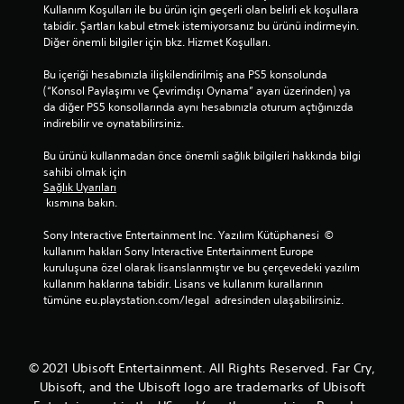
y
Kullanım Koşulları ile bu ürün için geçerli olan belirli ek koşullara 
n
tabidir. Şartları kabul etmek istemiyorsanız bu ürünü indirmeyin. 
a
Diğer önemli bilgiler için bkz. Hizmet Koşulları.
y
a
Bu içeriği hesabınızla ilişkilendirilmiş ana PS5 konsolunda 
b
(“Konsol Paylaşımı ve Çevrimdışı Oynama” ayarı üzerinden) ya 
i
da diğer PS5 konsollarında aynı hesabınızla oturum açtığınızda 
l
indirebilir ve oynatabilirsiniz.
i
r
Bu ürünü kullanmadan önce önemli sağlık bilgileri hakkında bilgi 
v
sahibi olmak için 
e
Sağlık Uyarıları
m
 kısmına bakın.
e
n
Sony Interactive Entertainment Inc. Yazılım Kütüphanesi  © 
ü
kullanım hakları Sony Interactive Entertainment Europe 
l
kuruluşuna özel olarak lisanslanmıştır ve bu çerçevedeki yazılım 
e
kullanım haklarına tabidir. Lisans ve kullanım kurallarının 
r
tümüne eu.playstation.com/legal  adresinden ulaşabilirsiniz.
d
e
g
e
© 2021 Ubisoft Entertainment. All Rights Reserved. Far Cry,
z
Ubisoft, and the Ubisoft logo are trademarks of Ubisoft
i