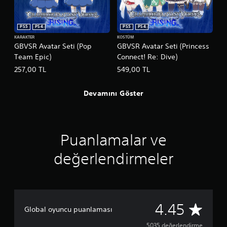
PS5
PS4
PS5
PS4
KARAKTER
KOSTÜM
GBVSR Avatar Seti (Pop
GBVSR Avatar Seti (Princess
Team Epic)
Connect! Re: Dive)
257,00 TL
549,00 TL
Devamını Göster
Puanlamalar ve
değerlendirmeler
5
4.45
Global oyuncu puanlaması
5035 değerlendirme