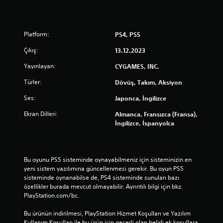
Platform:
PS4, PS5
Çıkış:
13.12.2023
Yayınlayan:
CYGAMES, INC.
Türler:
Dövüş, Takım, Aksiyon
Ses:
Japonca, İngilizce
Ekran Dilleri:
Almanca, Fransızca (Fransa),
İngilizce, İspanyolca
Bu oyunu PS5 sisteminde oynayabilmeniz için sisteminizin en 
yeni sistem yazılımına güncellenmesi gerekir. Bu oyun PS5 
sisteminde oynanabilse de, PS4 sisteminde sunulan bazı 
özellikler burada mevcut olmayabilir. Ayrıntılı bilgi için bkz. 
PlayStation.com/bc.
Bu ürünün indirilmesi, PlayStation Hizmet Koşulları ve Yazılım 
Kullanım Koşulları ile bu ürün için geçerli olan belirli ek koşullara 