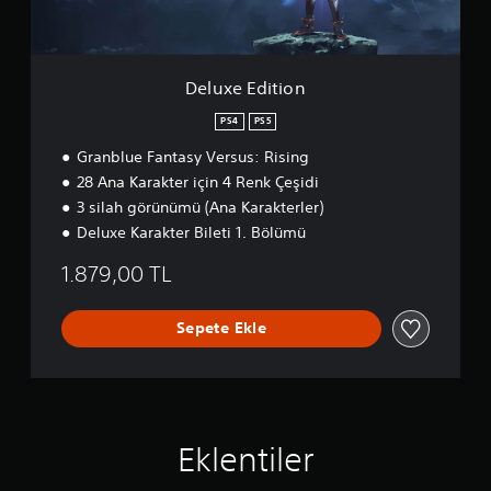
i
o
n
Deluxe Edition
PS4
PS5
Granblue Fantasy Versus: Rising
28 Ana Karakter için 4 Renk Çeşidi
3 silah görünümü (Ana Karakterler)
Deluxe Karakter Bileti 1. Bölümü
1.879,00 TL
Sepete Ekle
Eklentiler