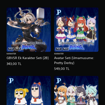
PS5
PS4
PS5
PS4
KARAKTER
KARAKTER
GBVSR Ek Karakter Seti (2B)
Avatar Seti (Umamusume:
Pretty Derby)
343,00 TL
549,00 TL