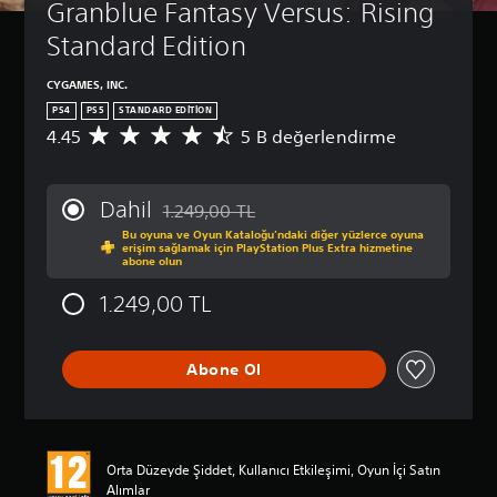
Granblue Fantasy Versus: Rising 
Standard Edition
CYGAMES, INC.
PS4
PS5
STANDARD EDITION
4.45
5 B değerlendirme
5
B
p
u
Dahil
1.249,00 TL
a
Orijinal fiyat olan 1.249,00 TL üzerinden indi
Bu oyuna ve Oyun Kataloğu’ndaki diğer yüzlerce oyuna
n
erişim sağlamak için PlayStation Plus Extra hizmetine
l
abone olun
a
m
1.249,00 TL
a
d
a
Abone Ol
o
r
t
a
l
Orta Düzeyde Şiddet, Kullanıcı Etkileşimi, Oyun İçi Satın
a
Alımlar
m