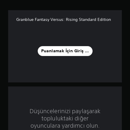
l
a
Granblue Fantasy Versus: Rising Standard Edition
m
a
5
Puanlamak İçin Giriş Yapın
y
ı
l
d
ı
Düşüncelerinizi paylaşarak
z
topluluktaki diğer
ü
oyunculara yardımcı olun.