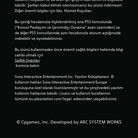
tabidir. Şartları kabul etmek istemiyorsanız bu ürünü indirmeyin. 
Diğer önemli bilgiler için bkz. Hizmet Koşulları.
Bu içeriği hesabınızla ilişkilendirilmiş ana PS5 konsolunda 
(“Konsol Paylaşımı ve Çevrimdışı Oynama” ayarı üzerinden) ya 
da diğer PS5 konsollarında aynı hesabınızla oturum açtığınızda 
indirebilir ve oynatabilirsiniz.
Bu ürünü kullanmadan önce önemli sağlık bilgileri hakkında bilgi 
sahibi olmak için 
Sağlık Uyarıları
 kısmına bakın.
Sony Interactive Entertainment Inc. Yazılım Kütüphanesi  © 
kullanım hakları Sony Interactive Entertainment Europe 
kuruluşuna özel olarak lisanslanmıştır ve bu çerçevedeki yazılım 
kullanım haklarına tabidir. Lisans ve kullanım kurallarının 
tümüne eu.playstation.com/legal  adresinden ulaşabilirsiniz.
© Cygames, Inc. Developed by ARC SYSTEM WORKS