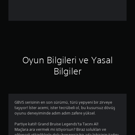
z
e
r
i
n
Oyun Bilgileri ve Yasal
d
Bilgiler
e
n
4
GBVS serisinin en son sürümü, türü yepyeni bir zirveye
.
taşıyor! İster acemi, ister tecrübeli ol, bu kusursuz dövüş
oyunu deneyiminde adım adım zafere yüksel.
4
Partiye katıl! Grand Bruise Legends'ta Tacını Al!
5
Maçlara ara vermek mi istiyorsun? Biraz soluklan ve
eğlenceli etkinliklerle dolu benzersiz bir ada lobisinin tadını