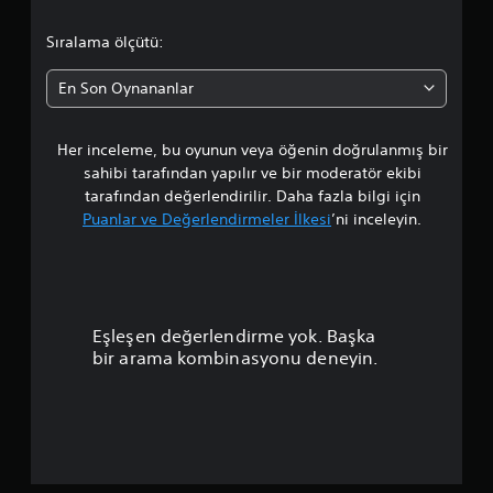
o
Sıralama ölçütü:
r
En Son Oynananlar
t
Her inceleme, bu oyunun veya öğenin doğrulanmış bir
a
sahibi tarafından yapılır ve bir moderatör ekibi
l
tarafından değerlendirilir. Daha fazla bilgi için
Puanlar ve Değerlendirmeler İlkesi
’ni inceleyin.
a
m
a
Eşleşen değerlendirme yok. Başka
p
bir arama kombinasyonu deneyin.
u
a
n