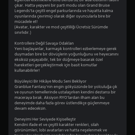
y
çıkar. Hatta yepyeni bir parti modu olan Grand Bruise
Legends'ta çeşitli engel parkurlarında ve hayatta kalma
ı
oyunlarında çevrimiçi olarak diğer oyuncularla bire bir
mücadele et!
l
(Avatar, karakter ve mod çeşitliliği Ücretsiz Sürümde
sınırlıdır.)
d
Kontrollere Değil Savaşa Odaklan
ı
Yeni başlayanlar, karmaşık kontrolleri ezberlemeye gerek
duymadan bire bir dövüşlerin yoğunluğunu ve heyecanını
eksiksiz yaşayabilir, tek bir düğmeye basarak özel
z
hareketleri gerçekleştirmek için basit komutlar
kullanabilirler!
Büyüleyici Bir Hikâye Modu Seni Bekliyor
Granblue Fantasy'nin engin gökyüzünde bir yolculuğa çık
ve oyunun temellerinde ustalaşırken kendini destansı bir
maceraya bırak. Aksiyon RYO'lardan ilham alan bu
deneyimde daha fazla görev üstlendikçe güçlenmeye
devam edeceksin.
Deneyimi Her Seviyede Kişiselleştir
Kendini ifade et ve çeşitli karakter renkleri, silah
görünümleri, lobi avatarları ve hatta neşelenmek ve