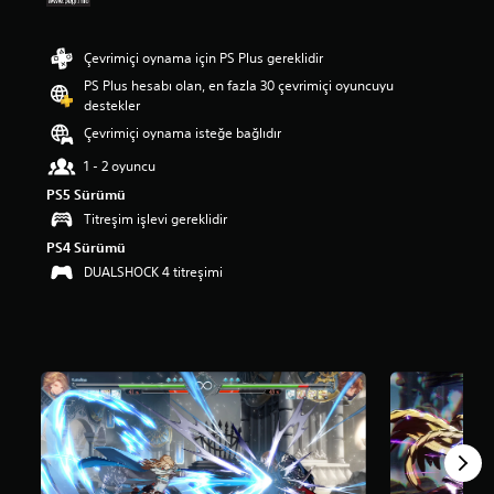
a
p
Çevrimiçi oynama için PS Plus gereklidir
u
a
PS Plus hesabı olan, en fazla 30 çevrimiçi oyuncuyu
n
destekler
l
Çevrimiçi oynama isteğe bağlıdır
a
m
1 - 2 oyuncu
a
PS5 Sürümü
5
y
Titreşim işlevi gereklidir
ı
PS4 Sürümü
l
DUALSHOCK 4 titreşimi
d
ı
z
ü
z
e
r
i
n
d
e