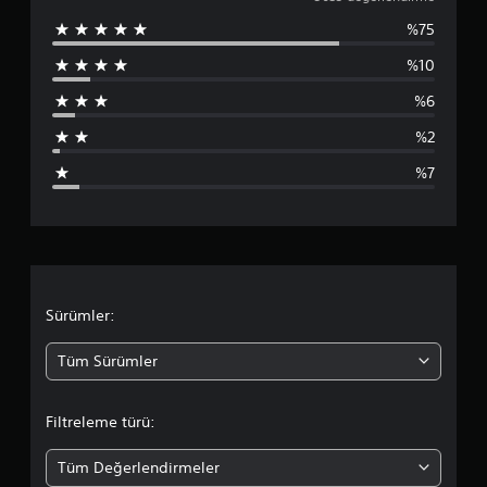
0
%75
3
%10
5
%6
p
%2
u
%7
a
n
l
a
Sürümler:
m
Tüm Sürümler
a
Filtreleme türü:
d
Tüm Değerlendirmeler
a