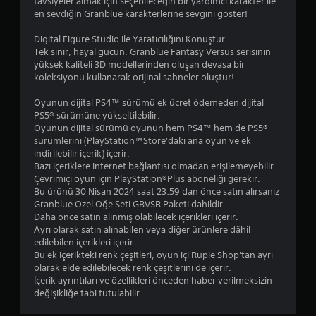
tavsiyeler almak için seçebileceğin bir yardımcı karakter ile
en sevdiğin Granblue karakterlerine sevgini göster!
Digital Figure Studio ile Yaratıcılığını Konuştur
Tek sınır, hayal gücün. Granblue Fantasy Versus serisinin
yüksek kaliteli 3D modellerinden oluşan devasa bir
koleksiyonu kullanarak orijinal sahneler oluştur!
Oyunun dijital PS4™ sürümü ek ücret ödemeden dijital
PS5® sürümüne yükseltilebilir.
Oyunun dijital sürümü oyunun hem PS4™ hem de PS5®
sürümlerini (PlayStation™Store'daki ana oyun ve ek
indirilebilir içerik) içerir.
Bazı içeriklere internet bağlantısı olmadan erişilemeyebilir.
Çevrimiçi oyun için PlayStation®Plus aboneliği gerekir.
Bu ürünü 30 Nisan 2024 saat 23:59'dan önce satın alırsanız
Granblue Özel Öğe Seti GBVSR Paketi dahildir.
Daha önce satın alınmış olabilecek içerikleri içerir.
Ayrı olarak satın alınabilen veya diğer ürünlere dâhil
edilebilen içerikleri içerir.
Bu ek içerikteki renk çeşitleri, oyun içi Rupie Shop'tan ayrı
olarak elde edilebilecek renk çeşitlerini de içerir.
İçerik ayrıntıları ve özellikleri önceden haber verilmeksizin
değişikliğe tabi tutulabilir.