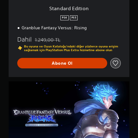
i
o
Standard Edition
n
PS4
PS5
Granblue Fantasy Versus: Rising
Dahil
1.249,00 TL
Orijinal fiyat olan 1.249,00 TL üzerinden indirim uy
Bu oyuna ve Oyun Kataloğu’ndaki diğer yüzlerce oyuna erişim
sağlamak için PlayStation Plus Extra hizmetine abone olun
Abone Ol
F
r
e
e
E
d
i
t
i
o