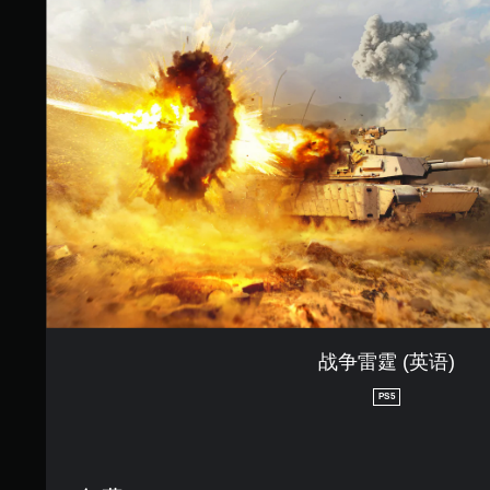
霆
(
英
语
)
战争雷霆 (英语)
PS5