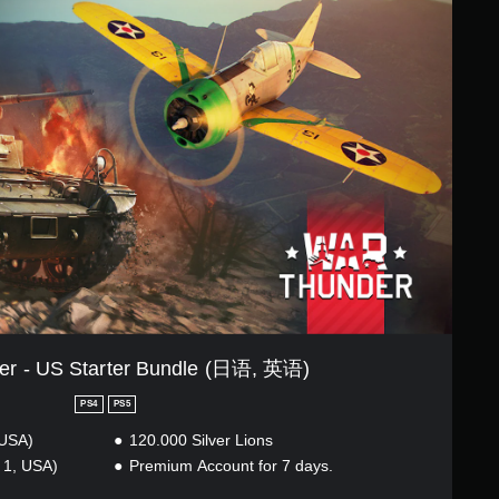
er - US Starter Bundle (日语, 英语)
PS4
PS5
 USA)
120.000 Silver Lions
 1, USA)
Premium Account for 7 days.