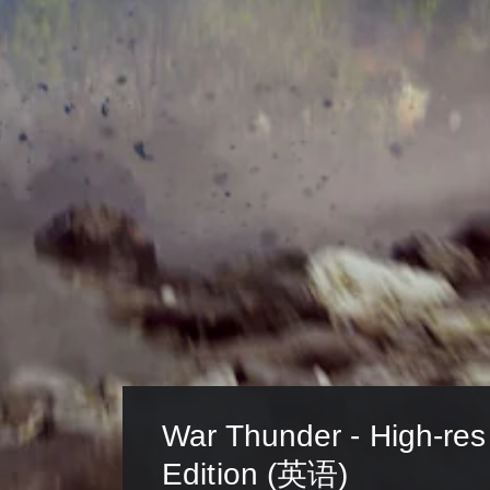
War Thunder - High-res
Edition (英语)