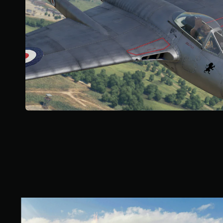
个
评
价
）
战
争
雷