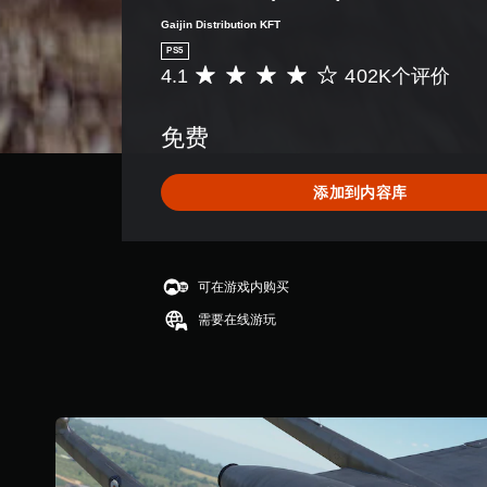
Gaijin Distribution KFT
PS5
4.1
402K个评价
平
均
评
免费
价
4
.
添加到内容库
1
颗
星
（
满
可在游戏内购买
分
需要在线游玩
5
颗
星
，
4
0
2
K