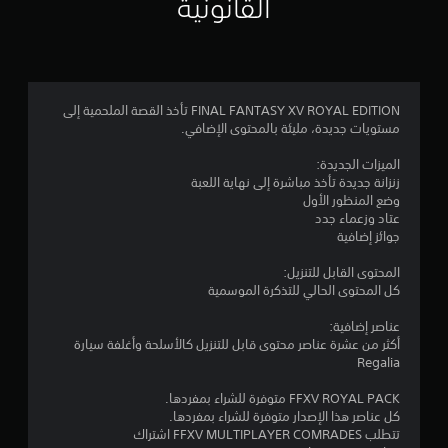
القانونية
4
.
6
FINAL FANTASY XV ROYAL EDITION تأخذ القصة الملحمية إلى
مستويات جديدة، مليئة بالمحتوى الإضافي.
1
الميزات الجديدة:
ن
زنزانة جديدة تأخذ مباشرة إلى نهاية اللعبة
وضع المنظور الأول
ج
عتاد وزعماء جدد
جوائز إضافية
و
المحتوى القابل للتنزيل:
م
كل المحتوى الحالي للتذكرة الموسمية
م
عناصر إضافية:
أكثر من عشرة عناصر محتوى قابل للتنزيل كالأسلحة وأغلفة سيارة
ن
Regalia
5
FFXV ROYAL PACK متوفرة للشراء بمفردها.
كل عناصر هذا الإصدار متوفرة للشراء بمفردها.
ن
تتطلب FFXV MULTIPLAYER COMRADES اشتراك