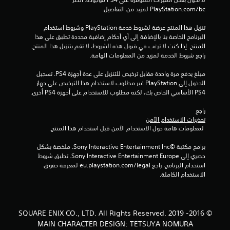
‎PlayStation.com/bc لمزيد من التفاصيل.
3
تنزيل هذا المنتج عرضة لشروط خدمة‫ PlayStation وشروط استخدام 
7
البرنامج الخاصة بنا بالإضافة إلى أي أحكام إضافية محددة تطبق على هذا 
المنتج. إذا كنت لا ترغب في قبول هذه الشروط، لا تقم بتنزيل هذا المنتج. 
1
راجع شروط الخدمة لمزيد من المعلومات الهامة.
6
مبلغ يدفع مرة واحدة مقابل ترخيص للتنزيل على عدة أجهزة PS4. تسجيل 
الدخول إلى PlayStation غير مطلوب لاستخدام هذا الترخيص على جهاز 
م
PS4 الأساسي الخاص بك، لكنه مطلوب للاستخدام على أجهزة PS4 أخرى.
ن
راجع 
تحذيرات الاستخدام الآمن
ا
 لمعلومات هامة حول الاستخدام الآمن قبل استخدام هذا المنتج.
ل
برامج مكتبة ©Sony Interactive Entertainment Inc. ملخصة بشكل 
حصري إلى Sony Interactive Entertainment Europe. تطبق شروط 
ت
استخدام البرنامج، راجع eu.playstation.com/legal لمعرفة حقوق 
الاستخدام الكاملة.
ق
ي
© 2016- 2019 SQUARE ENIX CO., LTD. All Rights Reserved.
ي
MAIN CHARACTER DESIGN: TETSUYA NOMURA