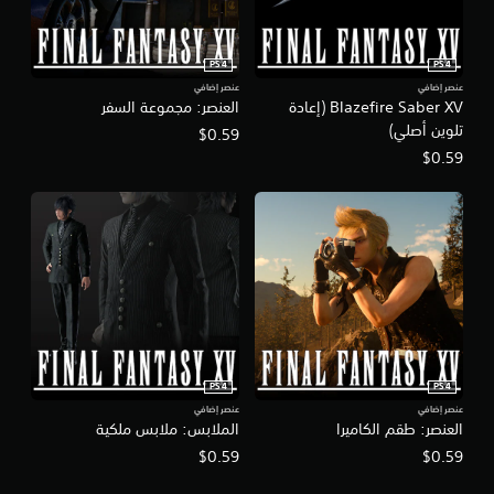
PS4
PS4
عنصر إضافي
عنصر إضافي
Blazefire Saber XV (إعادة
العنصر: مجموعة السفر
تلوين أصلي)
$0.59
$0.59
PS4
PS4
عنصر إضافي
عنصر إضافي
العنصر: طقم الكاميرا
الملابس: ملابس ملكية
$0.59
$0.59