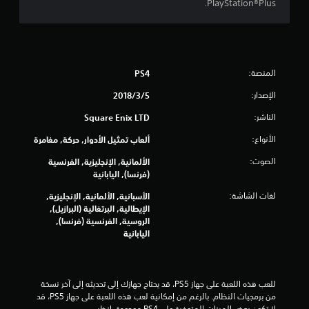
PlayStation®Plus.
ج
و
م
المنصة:
PS4
م
الإصدار:
5‏/3‏/2018
الناشر:
Square Enix LTD
ن
الأنواع:
ألعاب تمثيل الأدوار, حركة, مغامرة
إ
الصوت:
الألمانية, الإنجليزية, الفرنسية
ج
(فرنسا), اليابانية
م
لغات الشاشة:
الأسبانية, الألمانية, الإنجليزية,
الإيطالية, البرتغالية (البرازيل),
ا
الروسية, الفرنسية (فرنسا),
اليابانية
ل
ي
للعب هذه اللعبة على جهاز PS5، قد يحتاج جهازك إلى تحديثه إلى آخر نسخة 
من برمجيات النظام. بالرغم من إمكانية لعب هذه اللعبة على جهاز PS5، قد 
7
لا تكون بعض الميزات المتوفرة على PS4 موجودة. انظر 