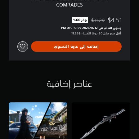
M
COMRADES
U
L
T
$4.51
$11.29
وفّر 60%‏
مخصوم من السعر الأصلي البالغ $11.29‏
I
ينتهي العرض في 12‏/8‏/2026 10:59 PM UTC‏
P
أقل سعر خلال 30 يومًا الأخيرة: $11.29‏
L
A
Y
إضافة إلى عربة التسوق
E
R
:
C
O
M
عناصر إضافية
R
A
D
E
S