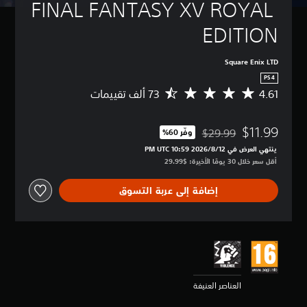
FINAL FANTASY XV ROYAL 
EDITION
Square Enix LTD
PS4
4.61
م
ت
و
$11.99
س
$29.99
وفّر 60%‏
مخصوم من السعر الأصلي البالغ $29.99‏
ط
ينتهي العرض في 12‏/8‏/2026 10:59 PM UTC‏
ا
أقل سعر خلال 30 يومًا الأخيرة: $29.99‏
ل
ت
إضافة إلى عربة التسوق
ق
ي
ي
م
4
.
6
1
العناصر العنيفة
ن
ج