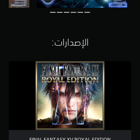
ا
ل
ت
ق
ي
ي
م
الإصدارات:‏
ا
ت
F
I
N
A
L
F
A
N
T
A
S
Y
X
V
FINAL FANTASY XV ROYAL EDITION