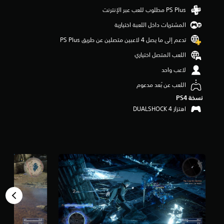
و
م
المشتريات داخل اللعبة اختيارية
م
ن
تدعم إلى ما يصل 4 لاعبين متصلين عن طريق PS Plus‏
5
ن
اللعب المتصل اختياري
ج
لاعب واحد
و
م
اللعب عن بُعد مدعوم
م
ن
نسخة PS4‏
إ
اهتزاز DUALSHOCK 4‏
ج
م
ا
ل
ي
7
3
أ
ل
ف
م
ن