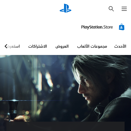
ب
ح
ث
الأحدث
مجموعات الألعاب
العروض
الاشتراكات
استعرض